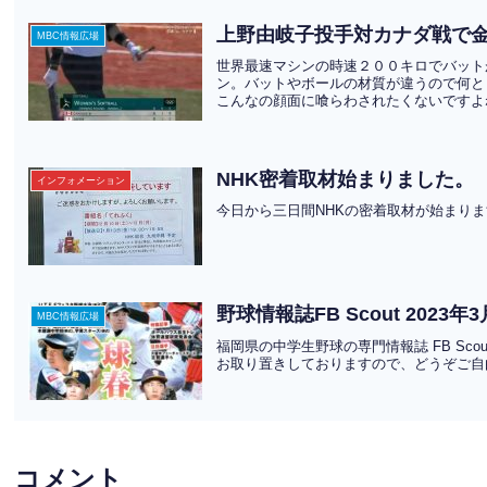
上野由岐子投手対カナダ戦で
MBC情報広場
世界最速マシンの時速２００キロでバット
ン。バットやボールの材質が違うので何と
こんなの顔面に喰らわされたくないですよね
NHK密着取材始まりました。
インフォメーション
今日から三日間NHKの密着取材が始まり
野球情報誌FB Scout 202
MBC情報広場
福岡県の中学生野球の専門情報誌 FB Sco
お取り置きしておりますので、どうぞご自
コメント