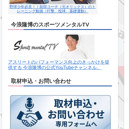
野球少年必見！！前田コーチ（元オリックス）のト
レーニング動画（打撃、投球、基礎運動）
今浪隆博のスポーツメンタルTV
アスリートのパフォーマンス向上のきっかけを提
供する 今浪隆博の公式YouTubeチャンネル。
取材申込・お問い合わせ