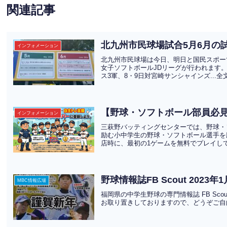
関連記事
北九州市民球場試合5月6月の
インフォメーション
北九州市民球場は今日、明日と国民スポー
女子ソフトボールJDリーグが行われます
ス3軍、8・9日対宮崎サンシャインズ...
【野球・ソフトボール部員必
インフォメーション
三萩野バッティングセンターでは、野球・
励む小中学生の野球・ソフトボール選手を
店時に、最初の1ゲームを無料でプレイして
野球情報誌FB Scout 202
MBC情報広場
福岡県の中学生野球の専門情報誌 FB Sco
お取り置きしておりますので、どうぞご自