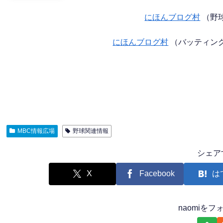
にほんブログ村
（野
にほんブログ村
（バッティン
MBC情報広場
野球関連情報
シェア
X
Facebook
は
naomiを