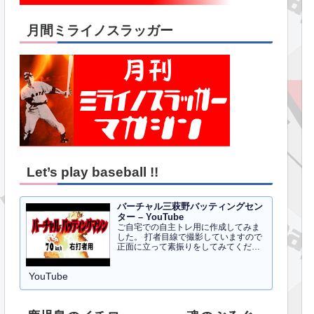
月間ミライノスラッガー
Let’s play baseball !!
バーチャル三萩野バッティングセン
ター – YouTube
ご自宅での自主トレ用に作成してみま
した。 打者目線で撮影していますので
正面に立って素振りをしてみてくださ
い。イメトレのお手伝いにはなるかと
思います。 右打者、左打者すべて３０
YouTube
球でセッティングしています。