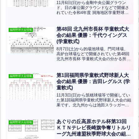
11月6日(日)から金剛中央公園グラウン
ド、日の峯公園グラウンドなどで開催さ
れていた令和4年度 洞海地区学童野球毎
日新聞社杯軟式野球大会の結果です。優
勝は木屋瀬バンブーズ、準優勝は花房ベ
ースボールクラブです。おめでとうござ
第48回 北九州市長杯 学童軟式大
福岡野球大会情報
います！
会の結果 優勝：千代ウイングス
(学童軟式)
8月7日(土)から的場池球場、門司球場、
高炉台球場などで開催されていた第48回
北九州市長杯 学童軟式大会の分かる所ま
での結果です。優勝は千代ウイングス、
準優勝は沼スポーツ少年団です。おめで
とうございます！
第1回福岡県学童軟式野球新人大
福岡野球大会情報
会の結果 優勝：吉田レグルス (学
童軟式)
11月3日(日)から筑穂球場等で開催してい
た第1回福岡県学童軟式野球新人大会の結
果です。北九州からは池田スラッガー
ズ、吉田レグルスの２チームが出場して
ました。そして優勝は吉田レグルス、準
優勝は自由ヶ丘ファイターズですおめで
あぐりの丘高原ホテル杯第33回
福岡野球大会情報
とうございます！
ＫＴＮテレビ長崎旗争奪リトルリ
ーグ九州連盟秋季野球大会の組み