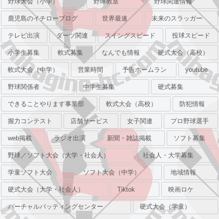
野球大会（小学）
野球教室
野球関連情報
鹿児島のイチローブログ
世界最速
未来のスラッガー
テレビ出演
ダーツ関連
スイングスピード
投球スピード
小学生募集
軟式募集
なんでも情報
硬式大会（高校）
軟式大会（中学）
営業時間
予告ホームラン
youtube
野球関係者
中学生募集
硬式募集
できることやります事業部
軟式大会（高校）
防犯情報
握力コンテスト
店舗サービス
女子関連
プロ野球選手
web掲載
ラジオ出演
新聞・雑誌掲載
ソフト募集
野球／ソフト大会（大学・社会人）
社会人・大学募集
学童ソフト大会
ソフト大会（中学）
地域情報
硬式大会（大学・社会人）
Tiktok
映画ロケ
バーチャルバッティングセンター
硬式大会（学童）