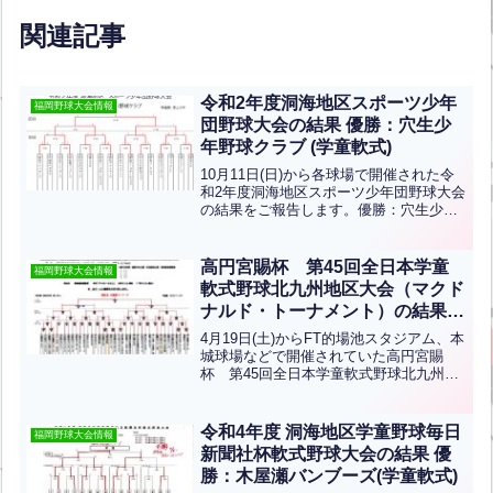
関連記事
令和2年度洞海地区スポーツ少年
福岡野球大会情報
団野球大会の結果 優勝：穴生少
年野球クラブ (学童軟式)
10月11日(日)から各球場で開催された令
和2年度洞海地区スポーツ少年団野球大会
の結果をご報告します。優勝：穴生少年
野球クラブ 準優勝 : 青山少年両チームの
みなさんおめでとうございます。
高円宮賜杯 第45回全日本学童
福岡野球大会情報
軟式野球北九州地区大会（マクド
ナルド・トーナメント）の結果
優勝：木屋瀬バンブーズ(学童軟
4月19日(土)からFT的場池スタジアム、本
式)
城球場などで開催されていた高円宮賜
杯 第45回全日本学童軟式野球北九州地
区大会（マクドナルド・トーナメント）
の結果です。優勝は木屋瀬バンブーズ、
準優勝は千代ウイングスです。おめでと
令和4年度 洞海地区学童野球毎日
福岡野球大会情報
うございます！
新聞社杯軟式野球大会の結果 優
勝：木屋瀬バンブーズ(学童軟式)