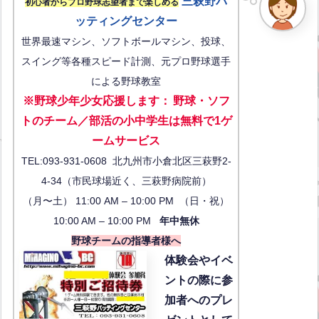
三萩野バ
初心者からプロ野球志望者まで楽しめる
ッティングセンター
世界最速マシン、ソフトボールマシン、投球、
スイング等各種スピード計測、元プロ野球選手
による野球教室
※野球少年少女応援します
：
野球・ソフ
トのチーム／部活の小中学生は無料で1ゲ
ーム
サービス
TEL:093-931-0608 北九州市小倉北区三萩野2-
4-34（市民球場近く、三萩野病院前）
（月〜土） 11:00 AM – 10:00 PM （日・祝）
10:00 AM – 10:00 PM
年中無休
野球チームの指導者様へ
体験会
やイベ
ントの際に参
加者へのプレ