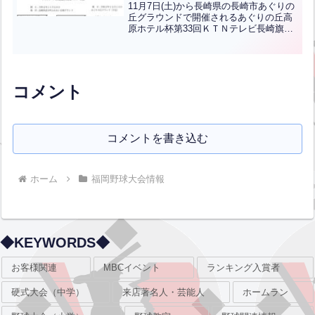
合わせ(学童硬式)
11月7日(土)から長崎県の長崎市あぐりの
丘グラウンドで開催されるあぐりの丘高
原ホテル杯第33回ＫＴＮテレビ長崎旗争
奪リトルリーグ九州連盟秋季野球大会の
組み合わせです福岡から北九州中央リト
ルリーグと福岡中央リトルリーグが出場
します！頑張って...全文はクリック
コメント
コメントを書き込む
ホーム
福岡野球大会情報
◆KEYWORDS◆
お客様関連
MBCイベント
ランキング入賞者
硬式大会（中学）
来店著名人・芸能人
ホームラン