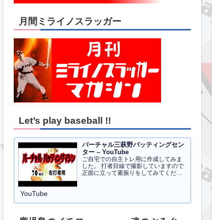
月間ミライノスラッガー
Let’s play baseball !!
バーチャル三萩野バッティングセン
ター – YouTube
ご自宅での自主トレ用に作成してみま
した。 打者目線で撮影していますので
正面に立って素振りをしてみてくださ
い。イメトレのお手伝いにはなるかと
思います。 右打者、左打者すべて３０
YouTube
球でセッティングしています。