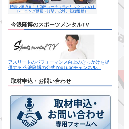
野球少年必見！！前田コーチ（元オリックス）のト
レーニング動画（打撃、投球、基礎運動）
今浪隆博のスポーツメンタルTV
アスリートのパフォーマンス向上のきっかけを提
供する 今浪隆博の公式YouTubeチャンネル。
取材申込・お問い合わせ