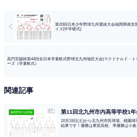
第20回日本少年野球九州選抜大会福岡県南支
イズ(中学硬式)
高円宮賜杯第44回全日本学童軟式野球北九州地区大会(マクドナルド・ト
ーズ（学童軟式）
関連記事
第11回北九州市内高等学校1年
福岡野球大会情報
10月19日(土)から北九州市民球場、桃
結果です！優勝は東筑高校、準優勝は小倉