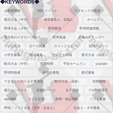
◆KEYWORDS◆
お客様関連
MBCイベント
ランキング入賞者
硬式大会（中学）
来店著名人・芸能人
ホームラン
野球大会（小学）
野球教室
野球関連情報
鹿児島のイチローブログ
世界最速
未来のスラッガー
テレビ出演
ダーツ関連
スイングスピード
投球スピード
小学生募集
軟式募集
なんでも情報
硬式大会（高校）
軟式大会（中学）
営業時間
予告ホームラン
youtube
野球関係者
中学生募集
硬式募集
できることやります事業部
軟式大会（高校）
防犯情報
握力コンテスト
店舗サービス
女子関連
プロ野球選手
web掲載
ラジオ出演
新聞・雑誌掲載
ソフト募集
野球／ソフト大会（大学・社会人）
社会人・大学募集