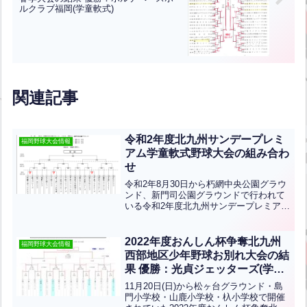
ルクラブ福岡(学童軟式)
関連記事
令和2年度北九州サンデープレミ
福岡野球大会情報
アム学童軟式野球大会の組み合わ
せ
令和2年8月30日から朽網中央公園グラウ
ンド、新門司公園グラウンドで行われて
いる令和2年度北九州サンデープレミアム
学童軟式野球大会の組み合わせをお知ら
せいたします。参加チームの皆さん頑張
ってくださいね。結果はわかり次第随時
2022年度おんしん杯争奪北九州
福岡野球大会情報
報告いたします。
西部地区少年野球お別れ大会の結
果 優勝：光貞ジェッターズ(学童
軟式)
11月20日(日)から松ヶ台グラウンド・島
門小学校・山鹿小学校・杁小学校で開催