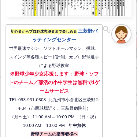
三萩野バ
初心者からプロ野球志望者まで楽しめる
ッティングセンター
世界最速マシン、ソフトボールマシン、投球、
スイング等各種スピード計測、元プロ野球選手
による野球教室
※野球少年少女応援します
：
野球・ソフ
トのチーム／部活の小中学生は無料で1ゲ
ーム
サービス
TEL:093-931-0608 北九州市小倉北区三萩野2-
4-34（市民球場近く、三萩野病院前）
（月〜土） 11:00 AM – 10:00 PM （日・祝）
10:00 AM – 10:00 PM
年中無休
野球チームの指導者様へ