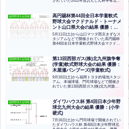
されていた2022年度おんしん杯争奪北九
州西部地区少年野球お別れ大会の結果で
す。優勝は光貞ジェッターズ、準優勝は
青山少年です！おめでとうございます！
高円賜杯第44回全日本学童軟式
福岡野球大会情報
野球大会マクドナルド・トーナメ
ント山口県大会の結果 優勝：下
関ドリームス(学童軟式)
5月11日(土)から山口マツダ西京きずなス
タジアムなどで開催されていた高円賜杯
第44回全日本学童軟式野球大会マクドナ
ルド・トーナメント山口県大会の結果で
す。優勝は下関ドリームス、準優勝は常
磐クラブです。おめでとうございます！
第13回西部ガス(株)北九州旗争奪
福岡野球大会情報
優勝した下関ドリ...全文はクリック
(学童)軟式野球大会の結果 優勝：
木屋瀬バンブーズ(学童軟式)
9月16日(土)から福岡トヨタ的場池スタジ
アム、本城球場、門司球場などで開催さ
れていた第13回西部ガス(株)北九州旗争
奪(学童)軟式野球大会の結果です。優勝
は木屋瀬バンブーズ、準優勝は清水スカ
イヤーズです。おめでとうございます！
ダイワハウス杯 第4回日本少年野
福岡野球大会情報
球北九州大会の結果 優勝：(小学
硬式)
7月16日(土)から門司球場で開催されてい
たダイワハウス杯 第4回日本少年野球北