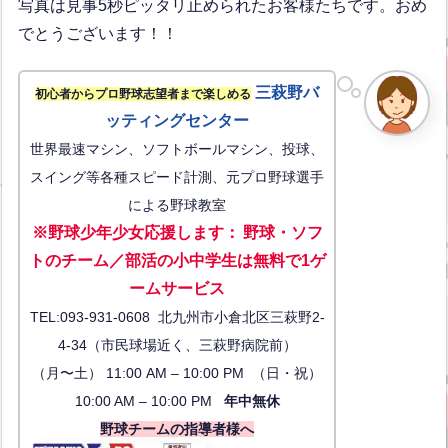
写真は見事5秒ピッタリ止められたお客様たちです。おめ
でとうございます！！
三萩野バ
初心者からプロ野球志望者まで楽しめる
ッティングセンター
世界最速マシン、ソフトボールマシン、投球、
スイング等各種スピード計測、元プロ野球選手
による野球教室
※野球少年少女応援します
：
野球・ソフ
トのチーム／部活の小中学生は無料で1ゲ
ーム
サービス
TEL:093-931-0608 北九州市小倉北区三萩野2-
4-34（市民球場近く、三萩野病院前）
（月〜土） 11:00 AM – 10:00 PM （日・祝）
10:00 AM – 10:00 PM
年中無休
野球チームの指導者様へ