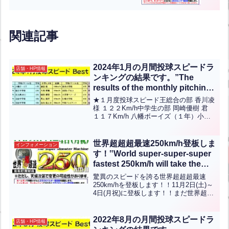
関連記事
2024年1月の月間投球スピードラ
店舗・HP情報
ンキングの結果です。”The
results of the monthly pitching
speed ranking for January 2024
★１月度投球スピード王総合の部 香川凌
are as follows.”(英中翻訳)
様 １２２Km/h中学生の部 岡崎優樹 君
１１７Km/h 八幡ボーイズ（１年）小学5-
6年の部 濵田航 君 １０８Kｍ/ｈ 蓑島小
学校（６年）小学低/女性の部 野尻輝久
君 ８６Kｍ/ｈ 小倉中央ス...全文はクリッ
世界超超超最速250km/h登板しま
インフォメーション
ク
す！‟World super-super-super
fastest 250km/h will take the
mound!!‟【ENG CHT KOR
驚異のスピードを誇る世界超超超最速
JPN】
250km/hを登板します！！11月2日(土)～
4日(月祝)に登板します！！まだ世界超超
超最速250km/hのホームラン達成者の方
はまだ出ていません！！世界超超超最速
250キロバスター第一号の名を刻むた
2022年8月の月間投球スピードラ
店舗・HP情報
め、...全文はクリック