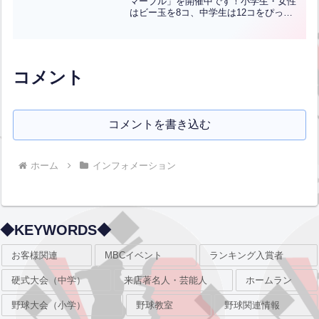
Obon event ‘Pittan Marble’ has
マーブル」を開催中です！小学生・女性
はビー玉を8コ、中学生は12コをぴった
emerged!”【ENG CHT KOR
りつかむことが出来たらバッティング2ゲ
JPN】
ームのイベントですが、本日、京都から
からお越しの高尾諒さんが見事達成され
ました！しかも...全文はクリック
コメント
コメントを書き込む
ホーム
インフォメーション
◆KEYWORDS◆
お客様関連
MBCイベント
ランキング入賞者
硬式大会（中学）
来店著名人・芸能人
ホームラン
野球大会（小学）
野球教室
野球関連情報