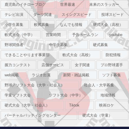
鹿児島のイチローブログ
世界最速
未来のスラッガー
テレビ出演
ダーツ関連
スイングスピード
投球スピード
小学生募集
軟式募集
なんでも情報
硬式大会（高校）
軟式大会（中学）
営業時間
予告ホームラン
youtube
野球関係者
中学生募集
硬式募集
できることやります事業部
軟式大会（高校）
防犯情報
握力コンテスト
店舗サービス
女子関連
プロ野球選手
web掲載
ラジオ出演
新聞・雑誌掲載
ソフト募集
野球／ソフト大会（大学・社会人）
社会人・大学募集
学童ソフト大会
ソフト大会（中学）
地域情報
硬式大会（大学・社会人）
Tiktok
映画ロケ
バーチャルバッティングセンター
硬式大会（学童）