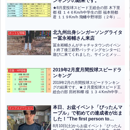
ンキングの結果です。
★8月度投球スピード王総合の部 木下里
都 様 １４６Km/h中学生の部 福本朔都
君 １１９Km/h 飛幡中野球部（２年）小
学5-6年の部 小山匠 君 １０２Kｍ/ｈ 東
筑ファイターズ（６年）小学低/女性の部
北平真都 君 ８９Kｍ/ｈ 照...全文はクリ
北九州出身シンガーソングライタ
ホットな情報
ック
ー冨永裕輔さん来店
冨永裕輔さんがチャチャタウンのイベン
ト終了後三萩野バッティングセンターに
遊びに来てくれました。サインとメッセ
ージを込めた『地球(テラ)へ ～冨永裕輔
四次元を歌う～』のポスターをいただき
ました。とてもいいアルバムに仕上がっ
2019年2月度月間投球スピードラ
店舗・HP情報
ていますので、皆さ...全文はクリック
ンキング
2019年2月の月間投球スピードランキン
グの結果です。★２月度投球スピード王
総合の部 田村和椰 様 １３４Km/h中学生
の部 坂囲悠介 君 １１１Km/h 中学校
（３年）小学/女性の部 宮崎海人 君 ９９
Km/h 沼スポーツ少年団(６年)ラ...全文は
本日、お盆イベント「ぴったんマ
インフォメーション
クリック
ーブル」で初めての達成者が出ま
した！”The first person to
achieve success in today’s
8月10日(土)からお盆イベント「ぴったん