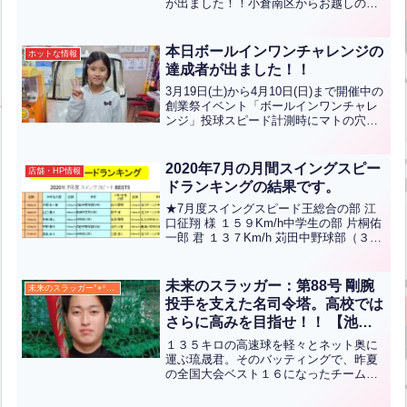
が出ました！！小倉南区からお越しの松
本光生くんが見事当てられました！！お
めでとうございます！！こちらの勝利の
ダーツはシーズンが終わるまで開催して
本日ボールインワンチャレンジの
ホットな情報
おります！勝利のダー...全文はクリック
達成者が出ました！！
3月19日(土)から4月10日(日)まで開催中の
創業祭イベント「ボールインワンチャレ
ンジ」投球スピード計測時にマトの穴に
ボールを投げ入れる事が出来たら賞品ゲ
ットのイベントですが、本日初めて達成
者が出ました！5球のうち1球入れる事に
2020年7月の月間スイングスピー
店舗・HP情報
達成された...全文はクリック
ドランキングの結果です。
★7月度スイングスピード王総合の部 江
口征翔 様 １５９Km/h中学生の部 片桐佑
一郎 君 １３７Km/h 苅田中野球部（３
年）小学／女性の部 白川愛翔 君 １１３
Km/h 沼スポーツ少年団（５年）ランク
インされた方々おめでとうございま
未来のスラッガー：第88号 剛腕
未来のスラッガー°⌖꙳✧˖°
す！...全文はクリック
投手を支えた名司令塔。高校では
さらに高みを目指せ！！ 【池田
琉晟】
１３５キロの高速球を軽々とネット奥に
運ぶ琉晟君。そのバッティングで、昨夏
の全国大会ベスト１６になったチームを
けん引しました。また、捕手としては、
最速１４３キロを投げる織田投手の剛速