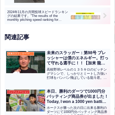
2024年11月の月間投球スピードランキン
グの結果です。”The results of the
monthly pitching speed ranking for
November 2024 are as follows.”【ENG
CHT KOR JPN】
関連記事
未来のスラッガー：第98号 プレ
未来のスラッガー°⌖꙳✧˖°
ッシャーは僕のエネルギー。打っ
て守れる選手に！！【加来 龍
斗】
高校野球レベルの１３５キロのピッチン
グマシンで、しっかりとミートし力強い
打球をバンバン飛ばしている龍斗君。中
学の野球部でもそのミート力と長打力
で、チャンスの場面でしっかりと結果を
残してきています。プレッシャーに負け
本日、勝利のダーツで1000円分
インフォメーション
ないメンタルの強さとどこで...全文はク
バッティング商品券が出ました！
リック
Today, I won a 1000 yen batting
coupon at the Victory Darts!(英
ホークスが勝った次の日に出来る勝利の
中翻訳)
ダーツにて1000円分バッティング商品券