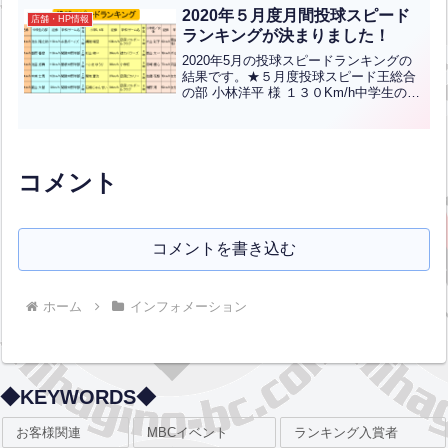
球を受け、安定したキャッチングでチー
2020年５月度月間投球スピード
店舗・HP情報
ムによいリズムを作り出し...全文はクリ
ランキングが決まりました！
ック
2020年5月の投球スピードランキングの
結果です。★５月度投球スピード王総合
の部 小林洋平 様 １３０Km/h中学生の部
池永隆之助 君 １１３Km/h 糸島ボーイズ
（１年）小学5-6年の部 縄稚暖空 君 １０
０Km/h 足原ソフトボールク...全文はク
リック
コメント
コメントを書き込む
ホーム
インフォメーション
◆KEYWORDS◆
お客様関連
MBCイベント
ランキング入賞者