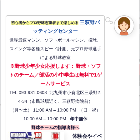
三萩野バ
初心者からプロ野球志望者まで楽しめる
ッティングセンター
世界最速マシン、ソフトボールマシン、投球、
スイング等各種スピード計測、元プロ野球選手
による野球教室
※野球少年少女応援します
：
野球・ソフ
トのチーム／部活の小中学生は無料で1ゲ
ーム
サービス
TEL:093-931-0608 北九州市小倉北区三萩野2-
4-34（市民球場近く、三萩野病院前）
（月〜土） 11:00 AM – 10:00 PM （日・祝）
10:00 AM – 10:00 PM
年中無休
野球チームの指導者様へ
体験会
やイベ