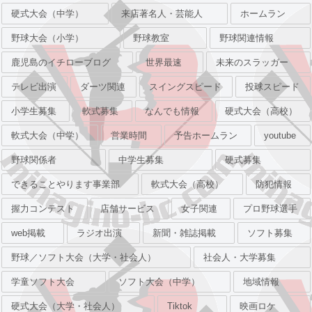
硬式大会（中学）
来店著名人・芸能人
ホームラン
野球大会（小学）
野球教室
野球関連情報
鹿児島のイチローブログ
世界最速
未来のスラッガー
テレビ出演
ダーツ関連
スイングスピード
投球スピード
小学生募集
軟式募集
なんでも情報
硬式大会（高校）
軟式大会（中学）
営業時間
予告ホームラン
youtube
野球関係者
中学生募集
硬式募集
できることやります事業部
軟式大会（高校）
防犯情報
握力コンテスト
店舗サービス
女子関連
プロ野球選手
web掲載
ラジオ出演
新聞・雑誌掲載
ソフト募集
野球／ソフト大会（大学・社会人）
社会人・大学募集
学童ソフト大会
ソフト大会（中学）
地域情報
硬式大会（大学・社会人）
Tiktok
映画ロケ