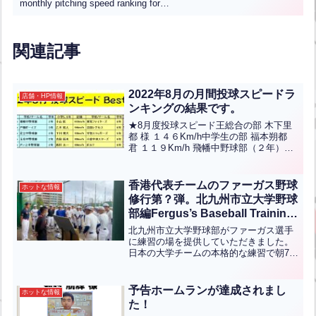
monthly pitching speed ranking for
December 2024 are as follows.”【ENG
CHT KOR JPN】
関連記事
2022年8月の月間投球スピードラ
店舗・HP情報
ンキングの結果です。
★8月度投球スピード王総合の部 木下里
都 様 １４６Km/h中学生の部 福本朔都
君 １１９Km/h 飛幡中野球部（２年）小
学5-6年の部 小山匠 君 １０２Kｍ/ｈ 東
筑ファイターズ（６年）小学低/女性の部
北平真都 君 ８９Kｍ/ｈ 照...全文はクリ
香港代表チームのファーガス野球
ホットな情報
ック
修行第？弾。北九州市立大学野球
部編Fergus’s Baseball Training
Journey with the Hong Kong
北九州市立大学野球部がファーガス選手
Representative Team: Part ? –
に練習の場を提供していただきました。
日本の大学チームの本格的な練習で朝7時
Featuring Kitakyushu
半から11時半までみっちりしごかれてい
University Baseball Team.(英中
ました。いい体験をさせてもらったと思
翻訳）
います。今後も来日の際は練習を受け入
予告ホームランが達成されまし
ホットな情報
れてくれると言ってい...全文はクリック
た！