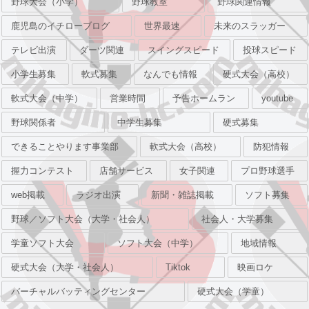
野球大会（小学）
野球教室
野球関連情報
鹿児島のイチローブログ
世界最速
未来のスラッガー
テレビ出演
ダーツ関連
スイングスピード
投球スピード
小学生募集
軟式募集
なんでも情報
硬式大会（高校）
軟式大会（中学）
営業時間
予告ホームラン
youtube
野球関係者
中学生募集
硬式募集
できることやります事業部
軟式大会（高校）
防犯情報
握力コンテスト
店舗サービス
女子関連
プロ野球選手
web掲載
ラジオ出演
新聞・雑誌掲載
ソフト募集
野球／ソフト大会（大学・社会人）
社会人・大学募集
学童ソフト大会
ソフト大会（中学）
地域情報
硬式大会（大学・社会人）
Tiktok
映画ロケ
バーチャルバッティングセンター
硬式大会（学童）