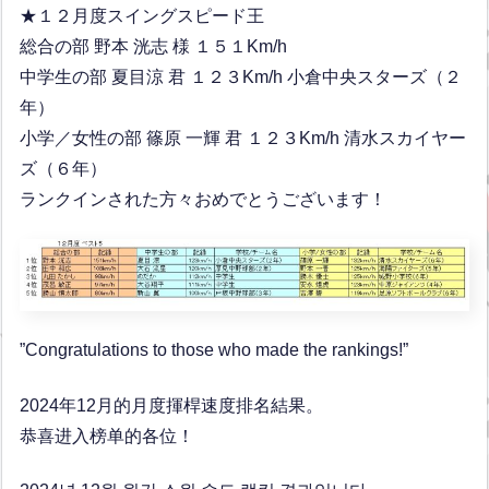
★１２月度スイングスピード王
総合の部 野本 洸志 様 １５１Km/h
中学生の部 夏目涼 君 １２３Km/h 小倉中央スターズ（２
年）
小学／女性の部 篠原 一輝 君 １２３Km/h 清水スカイヤー
ズ（６年）
ランクインされた方々おめでとうございます！
”Congratulations to those who made the rankings!”
2024年12月的月度揮桿速度排名結果。
恭喜进入榜单的各位！