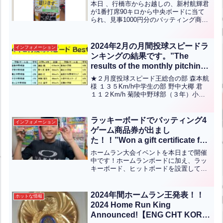
本日 、行橋市からお越しの、新村航輝君
が1番打席90キロから中央ボードに当て
られ、見事1000円分のバッティング商品
券を獲得されました！おめでとうござい
ます！5月9日(日)まで春季イベントの予
告ホームランとホームラン大会が開催し
2024年2月の月間投球スピードラ
インフォメーション
ていますので...全文はクリック
ンキングの結果です。”The
results of the monthly pitching
speed ranking for February
★２月度投球スピード王総合の部 森本航
2024 are as follows.”(英中翻訳)
様 １３５Km/h中学生の部 野中大椰 君
１１２Km/h 菊陵中野球部（３年）小学5-
6年の部 濵田航 君 １０７Kｍ/ｈ 蓑島小
学校（６年）小学低/女性の部 野尻輝久
君 ８２Kｍ/ｈ 小倉中央ス...全文はクリッ
ラッキーボードでバッティング4
インフォメーション
ク
ゲーム商品券が出まし
た！！”Won a gift certificate for
four batting games on the lucky
ホームラン大会イベントを本日まで開催
board!!”【ENG CHT KOR
中です！ホームランボードに加え、ラッ
キーボード、ヒットボードを設置してお
JPN】
り、ラッキボードに当てた方はホームラ
ン大会のポイントとくじ引きガムをお渡
ししています！くじ引きガムとは4種類の
2024年間ホームラン王発表！！
ホットな情報
色があり、赤が出るとバ...全文はクリッ
2024 Home Run King
ク
Announced!【ENG CHT KOR