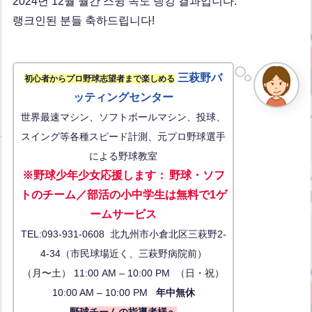
2024년 12월 월간 스윙 속도 랭킹 결과입니다.
랭크인된 분들 축하드립니다!
三萩野バ
初心者からプロ野球志望者まで楽しめる
ッティングセンター
世界最速マシン、ソフトボールマシン、投球、
スイング等各種スピード計測、元プロ野球選手
による野球教室
※野球少年少女応援します
：
野球・ソフ
トのチーム／部活の小中学生は無料で1ゲ
ーム
サービス
TEL:093-931-0608 北九州市小倉北区三萩野2-
4-34（市民球場近く、三萩野病院前）
（月〜土） 11:00 AM – 10:00 PM （日・祝）
10:00 AM – 10:00 PM
年中無休
野球チームの指導者様へ