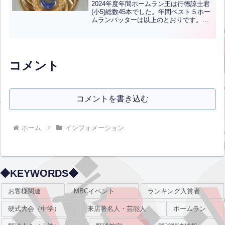
JPN】
2024年度年間ホームラン王は行徳諒士君
(小5)総数45本でした。年間ベスト５ホー
ムランバッターは以上のとおりです。受
賞者の皆様おめでとうございます。The
2024 Annual Home Run King is Akito
Gyotok...全文はクリック
コメント
コメントを書き込む
ホーム
インフォメーション
◆KEYWORDS◆
お客様関連
MBCイベント
ランキング入賞者
硬式大会（中学）
来店著名人・芸能人
ホームラン