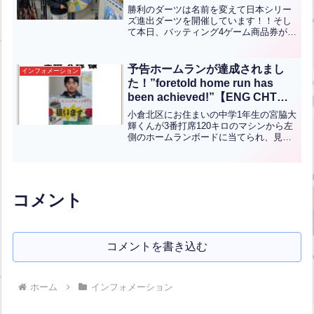
games from the Japan Series
勝利のダーツは名前を変えて日本シリー
Entry Darts!”【ENG CHT KOR
ズ進出ダーツを開催しています！！そし
て本日、バッティング4ゲーム商品券が出
JPN】
ました！！下関市からお越しの田口開翔
くん(小学5年生)が見事当てられまし
た！！おめでとうございます！！現在毎
予告ホームランが達成されまし
インフォメーション
日ダーツが出来ますので...全文はクリッ
た！”foretold home run has
ク
been achieved!”【ENG CHT
KOR JPN】
小倉北区にお住まいの中学1年生の宮脇大
輝くんが3番打席120キロのマシンから左
側のホームランボードに当てられ、見事
予告ホームランを達成しました！おめで
とうございます！予告ホームランイベン
トは5月10日（日）までのイベントとな
っておりますので...全文はクリック
コメント
コメントを書き込む
ホーム
インフォメーション