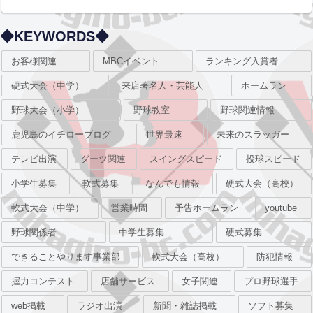
◆KEYWORDS◆
お客様関連
MBCイベント
ランキング入賞者
硬式大会（中学）
来店著名人・芸能人
ホームラン
野球大会（小学）
野球教室
野球関連情報
鹿児島のイチローブログ
世界最速
未来のスラッガー
テレビ出演
ダーツ関連
スイングスピード
投球スピード
小学生募集
軟式募集
なんでも情報
硬式大会（高校）
軟式大会（中学）
営業時間
予告ホームラン
youtube
野球関係者
中学生募集
硬式募集
できることやります事業部
軟式大会（高校）
防犯情報
握力コンテスト
店舗サービス
女子関連
プロ野球選手
web掲載
ラジオ出演
新聞・雑誌掲載
ソフト募集