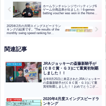
ホームランチャレンジでバッティング6
ゲーム分商品券が出ました！6-gemes
batting voucher was won in the Home
Run Challenge!【ENG CHT KOR JPN】
2025年2月の月間スイングスピードラン
キングの結果です。”The results of the
monthly swing speed ranking for
February 2025 are as follows.”【ENG
CHT KOR JPN】
関連記事
JRAジョッキーの斎藤新騎手が
MBC情報広場
(ＣＢＣ賞・Ｇ３)にて重賞初制覇
しました！！
去年8月25日に来店されたJRAジョッキー
の斎藤新騎手が(ＣＢＣ賞・Ｇ３)にて重
賞初制覇しました！！おめでとうござい
ます！！斎藤新騎手が来店した時の写真
です！記事⇒＝＝＝＝＝＝＝＝＝＝＝＝
＝＝＝＝＝＝＝＝＝＝＝＝＝＝＝＝＝＝
2020年4月度スイングスピードラ
店舗・HP情報
＝＝＝＝＝＝＝＝...全文はクリック
ンキング