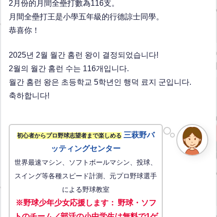
2月份的月間全壘打數為116支。
月間全壘打王是小學五年級的行德諒士同學。
恭喜你！
2025년 2월 월간 홈런 왕이 결정되었습니다!
2월의 월간 홈런 수는 116개입니다.
월간 홈런 왕은 초등학교 5학년인 행덕 료지 군입니다.
축하합니다!
三萩野バ
初心者からプロ野球志望者まで楽しめる
ッティングセンター
世界最速マシン、ソフトボールマシン、投球、
スイング等各種スピード計測、元プロ野球選手
による野球教室
※野球少年少女応援します
：
野球・ソフ
トのチーム／部活の小中学生は無料で1ゲ