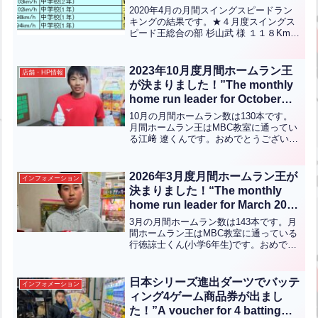
2020年4月の月間スイングスピードラン
キングの結果です。★４月度スイングス
ピード王総合の部 杉山武 様 １１８Km/h
中学生の部 安倍聖明惟 君 １３４Km/h
湯川中野球部（３年）小学/女性の部 杉
山竣一 君 １２１Km/h 徳力パワー...全文
2023年10月度月間ホームラン王
店舗・HP情報
はクリック
が決まりました！”The monthly
home run leader for October
2023 has been determined!”(英
10月の月間ホームラン数は130本です。
中翻訳)
月間ホームラン王はMBC教室に通ってい
る江﨑 遼くんです。おめでとうございま
す！【English】The total number of
home runs for the month of Octo...全文は
クリック
2026年3月度月間ホームラン王が
インフォメーション
決まりました！“The monthly
home run leader for March 2026
has been determined!”【ENG
3月の月間ホームラン数は143本です。月
CHT KOR JPN】
間ホームラン王はMBC教室に通っている
行徳諒士くん(小学6年生)です。おめでと
うございます！The total number of home
runs in March is 143.The mont...全文はク
リック
日本シリーズ進出ダーツでバッテ
インフォメーション
ィング4ゲーム商品券が出まし
た！”A voucher for 4 batting