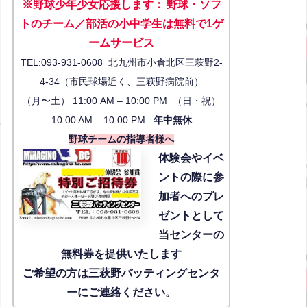
※野球少年少女応援します
：
野球・ソフ
トのチーム／部活の小中学生は無料で1ゲ
ーム
サービス
TEL:093-931-0608 北九州市小倉北区三萩野2-
4-34（市民球場近く、三萩野病院前）
（月〜土） 11:00 AM – 10:00 PM （日・祝）
10:00 AM – 10:00 PM
年中無休
野球チームの指導者様へ
体験会
やイベ
ントの際に参
加者へのプレ
ゼントとして
当センターの
無料券を提供いたします
ご希望の方は三萩野バッティングセンタ
ーにご連絡ください。