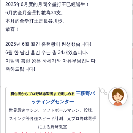
2025年6月度的月間全壘打王已經誕生！
6月的全月全壘打數為34支。
本月的全壘打王是長谷川步。
恭喜！
2025년 6월 월간 홈런왕이 탄생했습니다!
6월 한 달간 홈런 수는 총 34개였습니다.
이달의 홈런 왕은 하세가와 아유무님입니다.
축하드립니다!
三萩野バ
初心者からプロ野球志望者まで楽しめる
ッティングセンター
世界最速マシン、ソフトボールマシン、投球、
スイング等各種スピード計測、元プロ野球選手
による野球教室