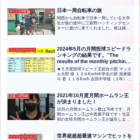
debut in Kitakyushu City!! The
コロを振ってモノレールや徒歩でゴール
Mihagino Batting Center is also
を目指しながら、各駅で出題されるクイ
日本一周自転車の旅
ホットな情報
participating in the ‘Real
ズやイベントにチャレン...全文はクリッ
関西から自転車で日本一周している大学
ク
Momotaro Railway (Kitakyushu
生が旅の途中に三萩野バッティングセン
Monorail Edition)’ event!!(英中
ターに遊びに来てくれました。彼は緒方
翻訳)
亮介くんと言って大阪の大学３年生で
す。単位も十分とっており、またリモー
ト授業も利用して休学することなく日本
一周にチャレンジしていると...全文はク
2024年5月の月間投球スピードラ
インフォメーション
リック
ンキングの結果です。”The
results of the monthly pitching
speed ranking for May 2024 are
★５月度投球スピード王総合の部 マッス
as follows.”(英中翻訳)
ル大郎 様 １３６Km/h中学生の部 加来龍
斗 君 １１８Km/h 吉田中学校（３年）小
学5-6年の部 大西煌雅 君 １０４Kｍ/ｈ
吉田レグルス（６年）小学低/女性の部
安永煌虎 君 ９５Kｍ/ｈ 清...全文はクリ
2021年10月度月間ホームラン王
店舗・HP情報
ック
が決まりました！
10月の月間ホームラン数は76本です。月
間ホームラン王は中西康子様です！当店
初の女性月間ホームラン王が誕生しまし
た！おめでとうございます！※本数が並
んでいる場合は先にホームランが出た方
が優先されます。
世界超超超最速マシンでヒットを
インフォメーション