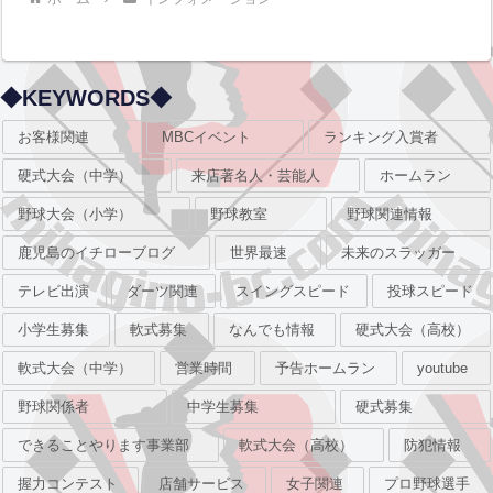
◆KEYWORDS◆
お客様関連
MBCイベント
ランキング入賞者
硬式大会（中学）
来店著名人・芸能人
ホームラン
野球大会（小学）
野球教室
野球関連情報
鹿児島のイチローブログ
世界最速
未来のスラッガー
テレビ出演
ダーツ関連
スイングスピード
投球スピード
小学生募集
軟式募集
なんでも情報
硬式大会（高校）
軟式大会（中学）
営業時間
予告ホームラン
youtube
野球関係者
中学生募集
硬式募集
できることやります事業部
軟式大会（高校）
防犯情報
握力コンテスト
店舗サービス
女子関連
プロ野球選手