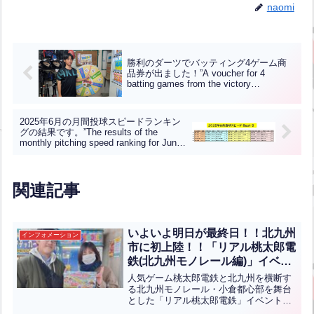
naomi
勝利のダーツでバッティング4ゲーム商
品券が出ました！”A voucher for 4
batting games from the victory
darts!”【ENG CHT KOR JPN】
2025年6月の月間投球スピードランキン
グの結果です。”The results of the
monthly pitching speed ranking for June
2025 are as follows.”【ENG CHT KOR
JPN】
関連記事
いよいよ明日が最終日！！北九州
インフォメーション
市に初上陸！！「リアル桃太郎電
鉄(北九州モノレール編)」イベン
トに当センターも参加していま
人気ゲーム桃太郎電鉄と北九州を横断す
す！！Finally, tomorrow is the
る北九州モノレール・小倉都心部を舞台
とした「リアル桃太郎電鉄」イベントが
last day!! We’re making our
明日で最終日です！ ゲームと同様にサイ