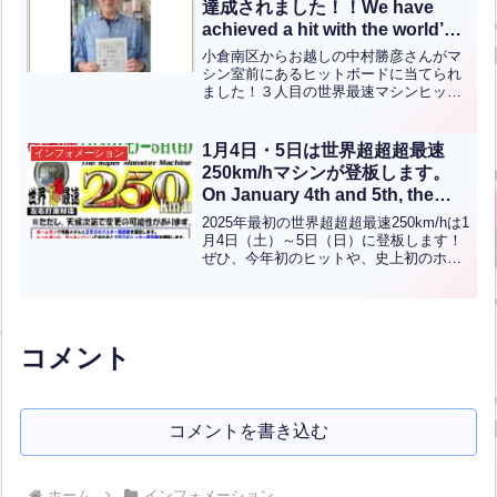
達成されました！！We have
achieved a hit with the world’s
ultra-ultra-ultra-fast machine!!
小倉南区からお越しの中村勝彦さんがマ
シン室前にあるヒットボードに当てられ
ました！３人目の世界最速マシンヒッタ
ーの称号が与えられます！おめでとうご
ざいます！！【English】Mr. Katsuhiko
Nakamura from Kokur...全文はクリック
1月4日・5日は世界超超超最速
インフォメーション
250km/hマシンが登板します。
On January 4th and 5th, the
world’s super ultra high-speed
2025年最初の世界超超超最速250km/hは1
250 km/h machine will take the
月4日（土）～5日（日）に登板します！
ぜひ、今年初のヒットや、史上初のホー
stage.【ENG CHT KOR JPN】
ムランを目指してチャレンジしてみてく
ださい！全国からそして海外からも昨年
は多くのお客様に三萩野バッティングセ
ンターにお...全文はクリック
コメント
コメントを書き込む
ホーム
インフォメーション