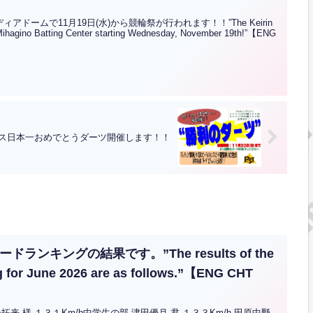
ームで11月19日(水)から競輪祭が行われます！！”The Keirin
r Mihagino Batting Center starting Wednesday, November 19th!”【ENG
ス日本一おめでとうダーツ開催します！！
ランキングの結果です。”The results of the
g for June 2026 are as follows.”【ENG CHT
 様 １３１Km/h中学生の部 津田優月 君 １３３Km/h 田原中野