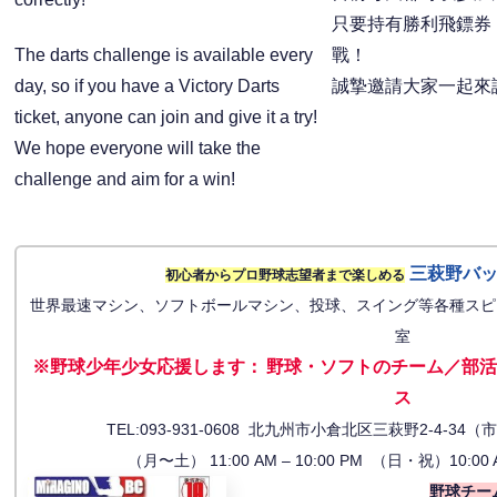
只要持有勝利飛鏢券
The darts challenge is available every
戰！
day, so if you have a Victory Darts
誠摯邀請大家一起來
ticket, anyone can join and give it a try!
We hope everyone will take the
challenge and aim for a win!
三萩野バ
初心者からプロ野球志望者まで楽しめる
世界最速マシン、ソフトボールマシン、投球、スイング等各種スピ
室
※野球少年少女応援します
：
野球・ソフトのチーム／部活
ス
TEL:093-931-0608 北九州市小倉北区三萩野2-4-
（月〜土） 11:00 AM – 10:00 PM （日・祝）10:00 
野球チー