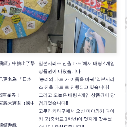
飛鏢」中抽出了擊
일본시리즈 진출 다트’에서 배팅 4게임
상품권이 나왔습니다!
已更名為 「日本
‘승리의 다트’가 이름을 바꿔 ‘일본시리
즈 진출 다트’로 진행되고 있습니다!
戲商品券！
그리고 오늘은 배팅 4게임 상품권이 당
宮脇大輝君（國中
첨되었습니다!!
고쿠라키타구에서 오신 미야와키 다이
키 군(중학교 1학년)이 멋지게 맞추셨
飛鏢遊戲，
습니다! 축하드립니다!!