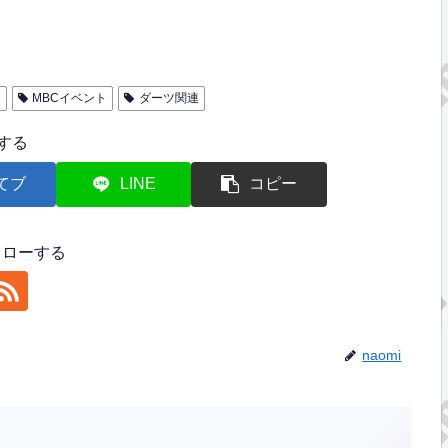
連
MBCイベント
ダーツ関連
する
てブ
LINE
コピー
フォローする
naomi