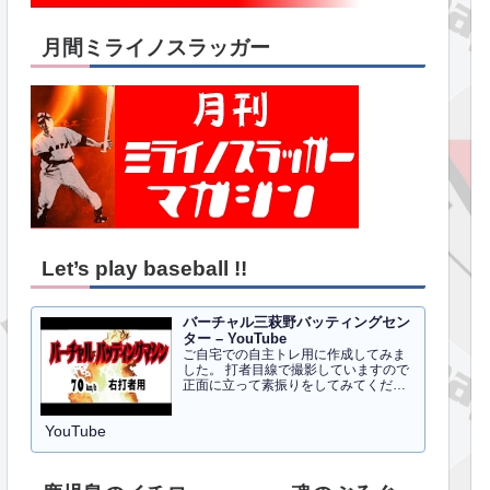
月間ミライノスラッガー
Let’s play baseball !!
バーチャル三萩野バッティングセン
ター – YouTube
ご自宅での自主トレ用に作成してみま
した。 打者目線で撮影していますので
正面に立って素振りをしてみてくださ
い。イメトレのお手伝いにはなるかと
思います。 右打者、左打者すべて３０
YouTube
球でセッティングしています。