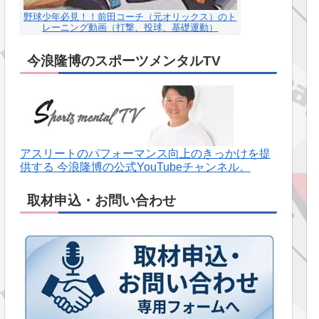
野球少年必見！！前田コーチ（元オリックス）のト
レーニング動画（打撃、投球、基礎運動）
今浪隆博のスポーツメンタルTV
アスリートのパフォーマンス向上のきっかけを提
供する 今浪隆博の公式YouTubeチャンネル。
取材申込・お問い合わせ