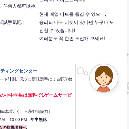
，任何人都可以挑
현재 매일 다트를 즐길 수 있으니,
試試手氣吧！
승리의 다트 티켓이 있다면 누구나 도
전할 수 있습니다!
여러분도 꼭 한번 도전해 보세요!
ッティングセンター
ード計測、元プロ野球選手による野球教
の小中学生は無料で1ゲーム
サービ
34（市民球場近く、三萩野病院前）
AM – 10:00 PM
年中無休
ムの指導者様へ