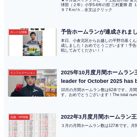
球部（２年）小学5-6年の部 三村夏輝 君 
９７Kｍ/ｈ...全文はクリック
予告ホームランが達成されま
ホットな情報
本日、小倉北区からお越しの平野功基くん
成しました！おめでとうございます！予告
戦してみてください！！
2025年10月度月間ホームラン王が
インフォメーション
leader for October 2025 h
10月の月間ホームラン数は62本です。月
す。おめでとうございます！The total number o
2022年3月度月間ホームラン
店舗・HP情報
３月の月間ホームラン数は127本です。