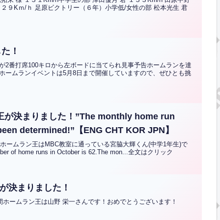
１２９Kｍ/ｈ 足原ビクトリー（６年）小学低/女性の部 松本光生 君
した！
が2番打席100キロから左ボードに当てられ見事予告ホームランを達
ホームランイベントは5月8日まで開催していますので、ぜひとも挑
決まりました！”The monthly home run
as been determined!”【ENG CHT KOR JPN】
間ホームラン王はMBC教室に通っている宮脇大輝くん(中学1年生)で
f home runs in October is 62.The mon...全文はクリック
王が決まりました！
月間ホームラン王は山野 栄一さんです！おめでとうございます！