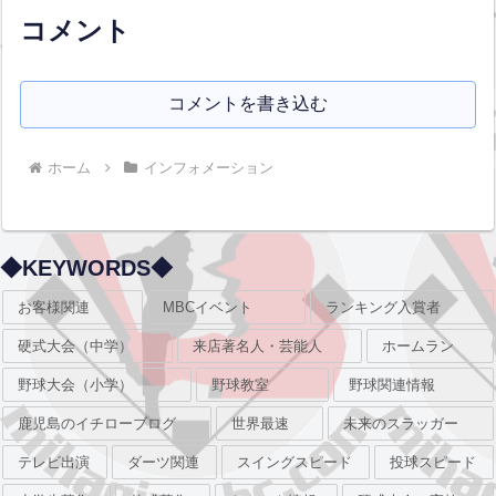
す！12月1日(水...全文はクリック
コメント
コメントを書き込む
ホーム
インフォメーション
◆KEYWORDS◆
お客様関連
MBCイベント
ランキング入賞者
硬式大会（中学）
来店著名人・芸能人
ホームラン
野球大会（小学）
野球教室
野球関連情報
鹿児島のイチローブログ
世界最速
未来のスラッガー
テレビ出演
ダーツ関連
スイングスピード
投球スピード