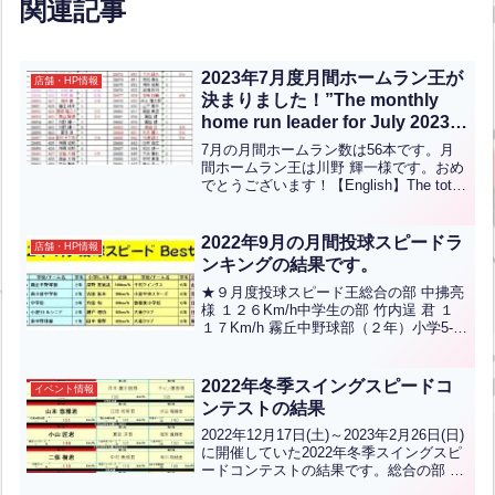
関連記事
2023年7月度月間ホームラン王が
店舗・HP情報
決まりました！”The monthly
home run leader for July 2023
has been determined!”(英中翻
7月の月間ホームラン数は56本です。月
訳)
間ホームラン王は川野 輝一様です。おめ
でとうございます！【English】The total
number of home runs for the month of
July is 56.Congra...全文はクリック
2022年9月の月間投球スピードラ
店舗・HP情報
ンキングの結果です。
★９月度投球スピード王総合の部 中拂亮
様 １２６Km/h中学生の部 竹内逞 君 １
１７Km/h 霧丘中野球部（２年）小学5-6
年の部 深野夏凪汰 君 １００Kｍ/ｈ 千代
ウイングス（６年）小学低/女性の部 山
田智士 君 ９１Kｍ/ｈ 大南...全文はクリ
2022年冬季スイングスピードコ
イベント情報
ック
ンテストの結果
2022年12月17日(土)～2023年2月26日(日)
に開催していた2022年冬季スイングスピ
ードコンテストの結果です。総合の部 ジ
ャンジーおぶ 様 １５６km/h中学生の部