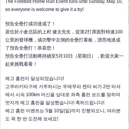
The Foretold Home Run Event runs until Sunday, May 10,
so everyone is welcome to give it a try!
預告全壘打成功達成了！
居住於小倉北區的上村 健太先生，從第2打席面對時速100
公里的發球機，成功擊中左側的全壘打看板，漂亮地達成
了預告全壘打！恭喜您！
預告全壘打活動將持續至5月10日（星期日），歡迎大家一
起來挑戰看看！
예고 홈런이 달성되었습니다!
고쿠라키타구에 거주하시는 우에무라 켄타 씨가 2번 타석
에서 시속 100km 머신을 상대로 좌측 홈런 보드를 맞히며
멋지게 예고 홈런을 달성했습니다! 축하드립니다!
예고 홈런 이벤트는 5월 10일(일)까지 진행되오니, 여러분
도 꼭 한 번 도전해 보세요!