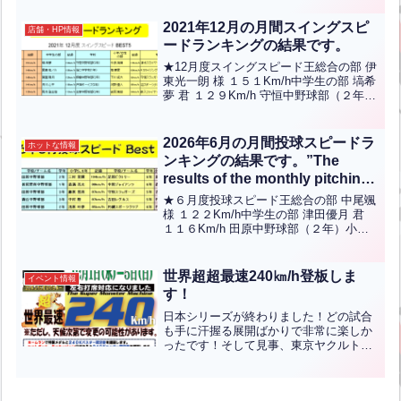
山本悠雅 君 １５１kｍ/h 花尾中野球部
（３年）小学高学年の...全文はクリック
2021年12月の月間スイングスピ
店舗・HP情報
ードランキングの結果です。
★12月度スイングスピード王総合の部 伊
東光一朗 様 １５１Km/h中学生の部 塙希
夢 君 １２９Km/h 守恒中野球部（２年）
小学／女性の部 今浪海偉 君 １１５Km/h
清水スカイヤーズ（４年）ランクインさ
れた方々おめでとうございます！
2026年6月の月間投球スピードラ
ホットな情報
ンキングの結果です。”The
results of the monthly pitching
speed ranking for June 2026
★６月度投球スピード王総合の部 中尾颯
are as follows.”【ENG CHT
様 １２２Km/h中学生の部 津田優月 君
１１６Km/h 田原中野球部（２年）小学5-
KOR JPN】
6年の部 三村夏輝 君 １０４Kｍ/ｈ 足原
ビクトリー（６年）小学低/女性の部 長
嶋宥人 君 ８７Kｍ/ｈ 田原...全文はクリ
世界超超最速240㎞/h登板しま
イベント情報
ック
す！
日本シリーズが終わりました！どの試合
も手に汗握る展開ばかりで非常に楽しか
ったです！そして見事、東京ヤクルトス
ワローズが日本一になりました！おめで
とうございます！日本一記念イベントと
しまして、世界超超最速240㎞/h登板しま