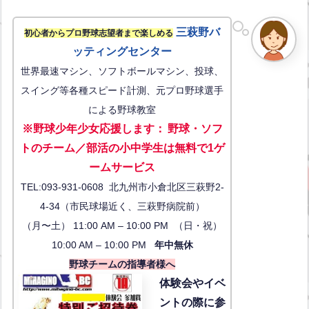
三萩野バ
初心者からプロ野球志望者まで楽しめる
ッティングセンター
世界最速マシン、ソフトボールマシン、投球、
スイング等各種スピード計測、元プロ野球選手
による野球教室
※野球少年少女応援します
：
野球・ソフ
トのチーム／部活の小中学生は無料で1ゲ
ーム
サービス
TEL:093-931-0608 北九州市小倉北区三萩野2-
4-34（市民球場近く、三萩野病院前）
（月〜土） 11:00 AM – 10:00 PM （日・祝）
10:00 AM – 10:00 PM
年中無休
野球チームの指導者様へ
体験会
やイベ
ントの際に参