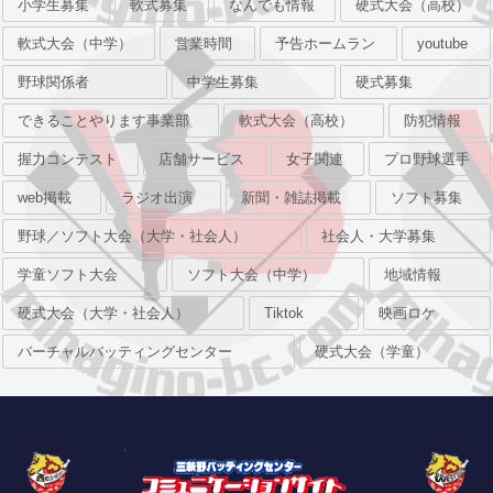
小学生募集
軟式募集
なんでも情報
硬式大会（高校）
軟式大会（中学）
営業時間
予告ホームラン
youtube
野球関係者
中学生募集
硬式募集
できることやります事業部
軟式大会（高校）
防犯情報
握力コンテスト
店舗サービス
女子関連
プロ野球選手
web掲載
ラジオ出演
新聞・雑誌掲載
ソフト募集
野球／ソフト大会（大学・社会人）
社会人・大学募集
学童ソフト大会
ソフト大会（中学）
地域情報
硬式大会（大学・社会人）
Tiktok
映画ロケ
バーチャルバッティングセンター
硬式大会（学童）