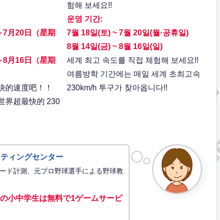
험해 보세요!!
운영 기간:
～7月20日（星期
7월 18일(토) ~ 7월 20일(월·공휴일)
8월 14일(금) ~ 8월 16일(일)
～8月16日（星期
세계 최고 속도를 직접 체험해 보세요!!
여름방학 기간에는 매일 세계 초최고속
快的速度吧！！
230km/h 투구가 찾아옵니다!!
界超最快的 230
ッティングセンター
ード計測、元プロ野球選手による野球教
の小中学生は無料で1ゲーム
サービ