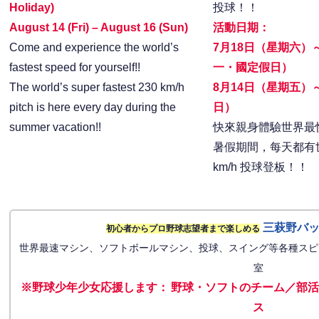
Holiday)
投球！！
August 14 (Fri) – August 16 (Sun)
活動日期：
Come and experience the world’s
7月18日（星期六）
fastest speed for yourself!!
一・國定假日）
The world’s super fastest 230 km/h
8月14日（星期五）
pitch is here every day during the
日）
summer vacation!!
快來親身體驗世界最
暑假期間，每天都有世
km/h 投球登板！！
三萩野バ
初心者からプロ野球志望者まで楽しめる
世界最速マシン、ソフトボールマシン、投球、スイング等各種スピ
室
※野球少年少女応援します
：
野球・ソフトのチーム／部活
ス