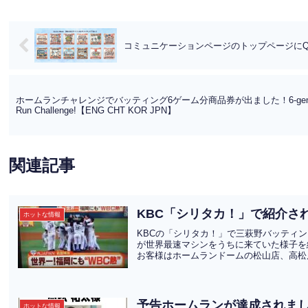
コミュニケーションページのトップページにQui
ホームランチャレンジでバッティング6ゲーム分商品券が出ました！6-gemes batting 
Run Challenge!【ENG CHT KOR JPN】
関連記事
KBC「シリタカ！」で紹介さ
ホットな情報
KBCの「シリタカ！」で三萩野バッティ
が世界最速マシンをうちに来ていた様子を
お客様はホームランドームの松山店、高松店
予告ホームランが達成されま
ホットな情報