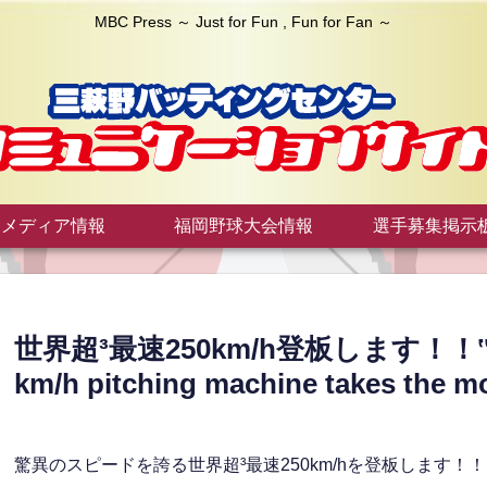
MBC Press ～ Just for Fun , Fun for Fan ～
メディア情報
福岡野球大会情報
選手募集掲示
世界超³最速250km/h登板します！！‟The wo
km/h pitching machine takes th
驚異のスピードを誇る世界超³最速250km/hを登板します！！