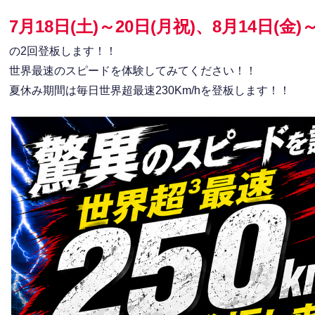
7月18日(土)～20日(月祝)、8月14日(金
の2回登板します！！
世界最速のスピードを体験してみてください！！
夏休み期間は毎日世界超最速230Km/hを登板します！！