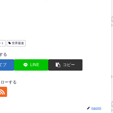
ント
世界最速
する
てブ
LINE
コピー
フォローする
naomi