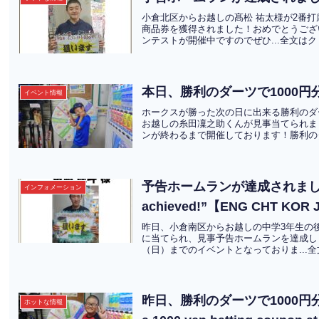
小倉北区からお越しの髙松 祐太様が2番打
商品券を獲得されました！おめでとうござい
ンテストが開催中ですのでぜひ...全文は
本日、勝利のダーツで1000
イベント情報
ホークスが勝った次の日に出来る勝利のダ
お越しの糸田凜之助くんが見事当てられま
ンが終わるまで開催しております！勝利のダ
予告ホームランが達成されました！”for
インフォメーション
achieved!”【ENG CHT KOR
昨日、小倉南区からお越しの中学3年生の後
に当てられ、見事予告ホームランを達成し
（日）までのイベントとなっておりま...
昨日、勝利のダーツで1000円分
ホットな情報