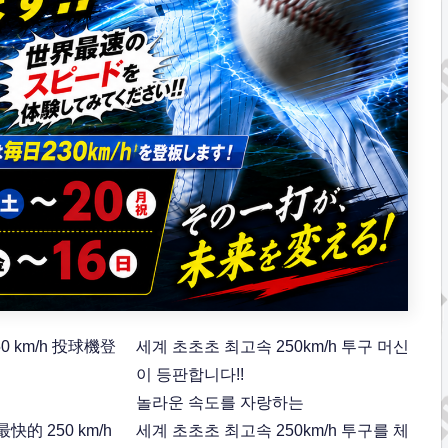
 km/h 投球機登
세계 초초초 최고속 250km/h 투구 머신
이 등판합니다!!
놀라운 속도를 자랑하는
的 250 km/h
세계 초초초 최고속 250km/h 투구를 체