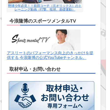
野球少年必見！！前田コーチ（元オリックス）のト
レーニング動画（打撃、投球、基礎運動）
今浪隆博のスポーツメンタルTV
アスリートのパフォーマンス向上のきっかけを提
供する 今浪隆博の公式YouTubeチャンネル。
取材申込・お問い合わせ