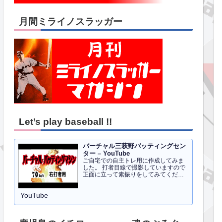
月間ミライノスラッガー
Let’s play baseball !!
バーチャル三萩野バッティングセン
ター – YouTube
ご自宅での自主トレ用に作成してみま
した。 打者目線で撮影していますので
正面に立って素振りをしてみてくださ
い。イメトレのお手伝いにはなるかと
思います。 右打者、左打者すべて３０
YouTube
球でセッティングしています。