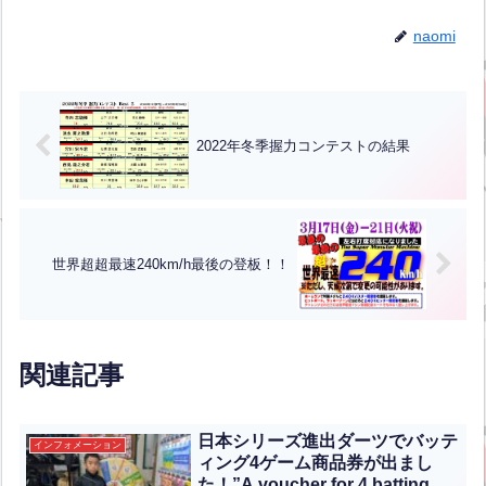
naomi
2022年冬季握力コンテストの結果
世界超超最速240km/h最後の登板！！
関連記事
日本シリーズ進出ダーツでバッテ
インフォメーション
ィング4ゲーム商品券が出まし
た！”A voucher for 4 batting