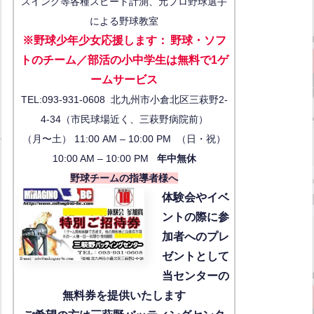
スイング等各種スピード計測、元プロ野球選手
による野球教室
※野球少年少女応援します
：
野球・ソフ
トのチーム／部活の小中学生は無料で1ゲ
ーム
サービス
TEL:093-931-0608 北九州市小倉北区三萩野2-
4-34（市民球場近く、三萩野病院前）
（月〜土） 11:00 AM – 10:00 PM （日・祝）
10:00 AM – 10:00 PM
年中無休
野球チームの指導者様へ
体験会
やイベ
ントの際に参
加者へのプレ
ゼントとして
当センターの
無料券を提供いたします