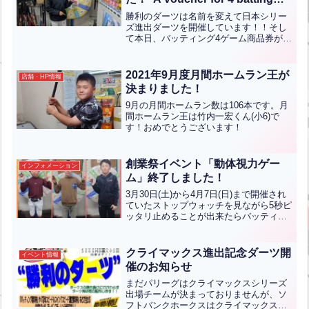
games from the Japan Series
勝利のダーツは名前を変えて日本シリー
Entry Darts!”【ENG CHT KOR
ズ進出ダーツを開催しています！！そし
て本日、バッティング4ゲーム商品券が出
JPN】
ました！！下関市からお越しの田口開翔
くん(小学5年生)が見事当てられまし
た！！おめでとうございます！！現在毎
2021年9月度月間ホームラン王が
店舗・HP情報
日ダーツが出来ますので...全文はクリッ
決まりました！
ク
9月の月間ホームラン数は106本です。月
間ホームラン王は竹内一宏くん(小6)で
す！おめでとうございます！
創業祭イベント「動体視力ゲー
インフォメーション
ム」終了しました！
3月30日(土)から4月7日(日)まで開催され
ていたストップウォッチを見ながら5秒ピ
ッタリ止めることが出来たらバッティン
グ2ゲームをプレゼントというイベントで
たくさんのお客様に参加していただきま
した！ありがとうございます！写真は見
クライマックス進出記念ダーツ開
イベント情報
事5秒ピッ...全文はクリック
催のお知らせ
まだパリーグはクライマックスシリーズ
出場チームが決まっておりませんが、ソ
フトバンクホークスはクライマックスシ