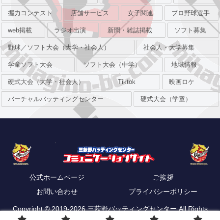
握力コンテスト
店舗サービス
女子関連
プロ野球選手
web掲載
ラジオ出演
新聞・雑誌掲載
ソフト募集
野球／ソフト大会（大学・社会人）
社会人・大学募集
学童ソフト大会
ソフト大会（中学）
地域情報
硬式大会（大学・社会人）
Tiktok
映画ロケ
バーチャルバッティングセンター
硬式大会（学童）
公式ホームページ
ご挨拶
お問い合わせ
プライバシーポリシー
Copyright © 2019-2026 三萩野バッティングセンター All Rights