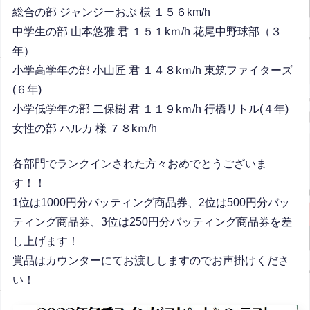
総合の部 ジャンジーおぶ 様 １５６km/h
中学生の部 山本悠雅 君 １５１kｍ/h 花尾中野球部（３
年）
小学高学年の部 小山匠 君 １４８kｍ/h 東筑ファイターズ
(６年)
小学低学年の部 二保樹 君 １１９kｍ/h 行橋リトル(４年)
女性の部 ハルカ 様 ７８kｍ/h
各部門でランクインされた方々おめでとうございま
す！！
1位は1000円分バッティング商品券、2位は500円分バッ
ティング商品券、3位は250円分バッティング商品券を差
し上げます！
賞品はカウンターにてお渡ししますのでお声掛けくださ
い！