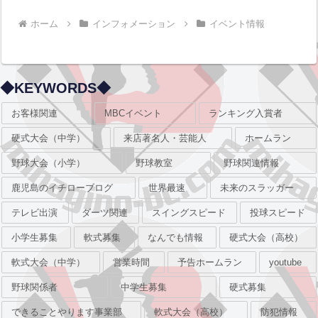
ホーム
インフォメーション
イベント情報
◆KEYWORDS◆
お客様関連
MBCイベント
ランキング入賞者
硬式大会（中学）
来店著名人・芸能人
ホームラン
野球大会（小学）
野球教室
野球関連情報
鹿児島のイチローブログ
世界最速
未来のスラッガー
テレビ出演
ダーツ関連
スイングスピード
投球スピード
小学生募集
軟式募集
なんでも情報
硬式大会（高校）
軟式大会（中学）
営業時間
予告ホームラン
youtube
野球関係者
中学生募集
硬式募集
できることやります事業部
軟式大会（高校）
防犯情報