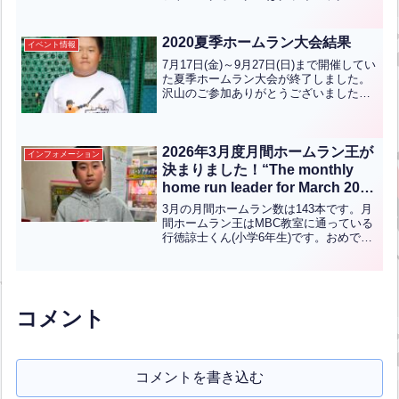
リーズに進出します！おめでとうござい
ます！！この勢いでクライマックスシリ
ーズ優勝！！そして！！3年ぶりの日本一
2020夏季ホームラン大会結果
イベント情報
を目指してほしいですよ...全文はクリッ
7月17日(金)～9月27日(日)まで開催してい
ク
た夏季ホームラン大会が終了しました。
沢山のご参加ありがとうございました！
順位は下記のようになりました！優勝は
竹内一宏くん(小5)です。準優勝は川野貴
士さまです。おめでとうございます！！
優勝は5...全文はクリック
2026年3月度月間ホームラン王が
インフォメーション
決まりました！“The monthly
home run leader for March 2026
has been determined!”【ENG
3月の月間ホームラン数は143本です。月
CHT KOR JPN】
間ホームラン王はMBC教室に通っている
行徳諒士くん(小学6年生)です。おめでと
うございます！The total number of home
runs in March is 143.The mont...全文はク
リック
コメント
コメントを書き込む