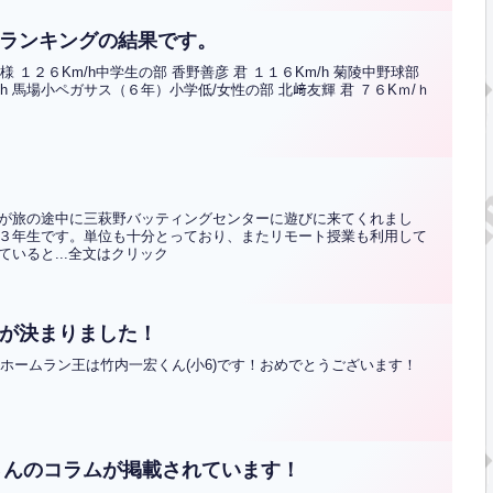
ドランキングの結果です。
 １２６Km/h中学生の部 香野善彦 君 １１６Km/h 菊陵中野球部
m/h 馬場小ペガサス（６年）小学低/女性の部 北﨑友輝 君 ７６Kｍ/ｈ
が旅の途中に三萩野バッティングセンターに遊びに来てくれまし
３年生です。単位も十分とっており、またリモート授業も利用して
いると...全文はクリック
王が決まりました！
間ホームラン王は竹内一宏くん(小6)です！おめでとうございます！
さんのコラムが掲載されています！