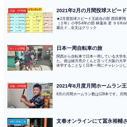
2021年2月の月間投球スピー
店舗・HP情報
★2月度投球スピード王総合の部 西田夢翔 様
（２年）小学5-6年の部 林蓮央 君 ９６K
霧丘ド...全文はクリック
日本一周自転車の旅
ホットな情報
関西から自転車で日本一周している大学生
た。彼は緒方亮介くんと言って大阪の大学
休学することなく日本一周にチャレンジして
2021年8月度月間ホームラン
店舗・HP情報
8月の月間ホームラン数は128本です。月
文春オンラインにて冨永裕輔
MBC情報広場