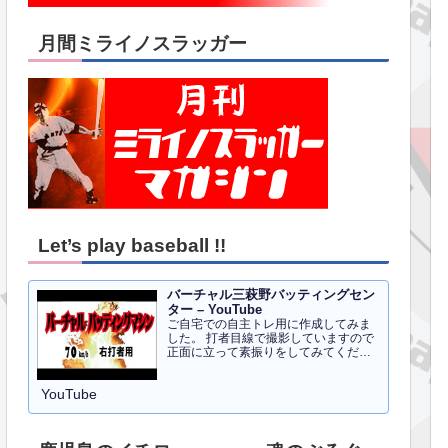
月間ミライノスラッガー
Let’s play baseball !!
バーチャル三萩野バッティングセン
ター – YouTube
ご自宅での自主トレ用に作成してみま
した。 打者目線で撮影していますので
正面に立って素振りをしてみてくださ
い。イメトレのお手伝いにはなるかと
思います。 右打者、左打者すべて３０
YouTube
球でセッティングしています。