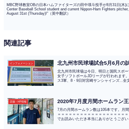
MBC野球教室OBの日本ハムファイターズの田中瑛斗投手が8月31日(木)に先発登板
Center Baseball School student and current Nippon-Ham Fighters pitcher,
August 31st (Thursday)!”（英中翻訳）
関連記事
北九州市民球場試合5月6月の
インフォメーション
北九州市民球場は今日、明日と国民スポー
女子ソフトボールJDリーグが行われます
ス3軍、8・9日対宮崎サンシャインズ...
2020年7月度月間ホームラン
店舗・HP情報
7月の月間ホームラン数は105本です。
＝＝＝＝＝＝＝＝＝＝＝＝＝＝＝＝＝＝＝
でお読みいただき本当にありがとうございま