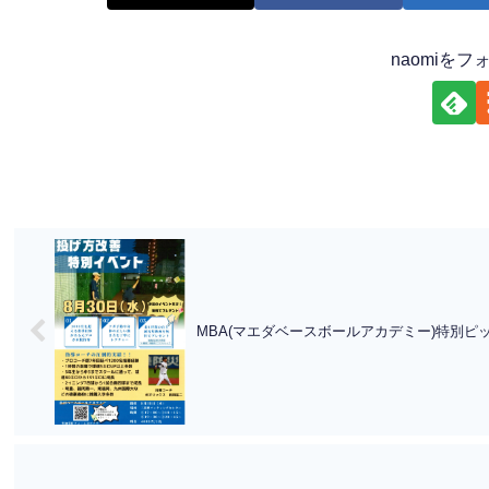
naomiを
MBA(マエダベースボールアカデミー)特別ピ