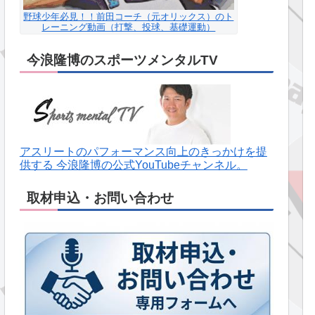
野球少年必見！！前田コーチ（元オリックス）のト
レーニング動画（打撃、投球、基礎運動）
今浪隆博のスポーツメンタルTV
アスリートのパフォーマンス向上のきっかけを提
供する 今浪隆博の公式YouTubeチャンネル。
取材申込・お問い合わせ