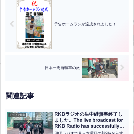
予告ホームランが達成されました！
日本一周自転車の旅
関連記事
RKBラジオの生中継無事終了し
メディア情報
ました。The live broadcast for
RKB Radio has successfully
concluded!【ENG CHT KOR
RKBラジオで月～木曜日の朝9時から放