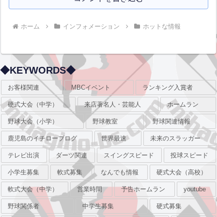
ホーム
インフォメーション
ホットな情報
◆KEYWORDS◆
お客様関連
MBCイベント
ランキング入賞者
硬式大会（中学）
来店著名人・芸能人
ホームラン
野球大会（小学）
野球教室
野球関連情報
鹿児島のイチローブログ
世界最速
未来のスラッガー
テレビ出演
ダーツ関連
スイングスピード
投球スピード
小学生募集
軟式募集
なんでも情報
硬式大会（高校）
軟式大会（中学）
営業時間
予告ホームラン
youtube
野球関係者
中学生募集
硬式募集