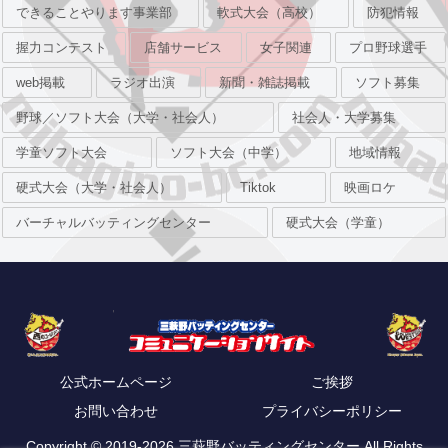
できることやります事業部
軟式大会（高校）
防犯情報
握力コンテスト
店舗サービス
女子関連
プロ野球選手
web掲載
ラジオ出演
新聞・雑誌掲載
ソフト募集
野球／ソフト大会（大学・社会人）
社会人・大学募集
学童ソフト大会
ソフト大会（中学）
地域情報
硬式大会（大学・社会人）
Tiktok
映画ロケ
バーチャルバッティングセンター
硬式大会（学童）
公式ホームページ
ご挨拶
お問い合わせ
プライバシーポリシー
Copyright © 2019-2026 三萩野バッティングセンター All Rights