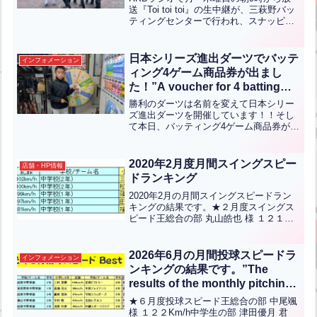
JPN】
送『Toi toi toi』の生中継が、三萩野バッ
ティングセンターで行われ、スナッピー
の前田愛美さん、川原彩音さんの二人が
リポーターで来られました！番組内で
は、なんと合計4回もの生中継を行い、川
日本シリーズ進出ダーツでバッテ
インフォメーション
原さんが...全文はクリック
ィング4ゲーム商品券が出まし
た！”A voucher for 4 batting
games from the Japan Series
勝利のダーツは名前を変えて日本シリー
Entry Darts!”【ENG CHT KOR
ズ進出ダーツを開催しています！！そし
て本日、バッティング4ゲーム商品券が出
JPN】
ました！！下関市からお越しの田口開翔
くん(小学5年生)が見事当てられまし
た！！おめでとうございます！！現在毎
2020年2月度月間スイングスピー
店舗・HP情報
日ダーツが出来ますので...全文はクリッ
ドランキング
ク
2020年2月の月間スイングスピードラン
キングの結果です。★２月度スイングス
ピード王総合の部 丸山皓也 様 １２１
Km/h中学生の部 香田明 君 １０２Km/h
中学校（２年）小学/女性の部 三浦綾峨
君 ９５Km/h 宮野野球スポーツ少年...全
2026年6月の月間投球スピードラ
インフォメーション
文はクリック
ンキングの結果です。”The
results of the monthly pitching
speed ranking for June 2026
★６月度投球スピード王総合の部 中尾颯
are as follows.”【ENG CHT
様 １２２Km/h中学生の部 津田優月 君