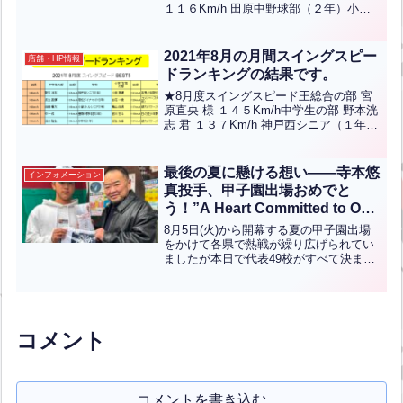
１１６Km/h 田原中野球部（２年）小学5-
KOR JPN】
6年の部 三村夏輝 君 １０４Kｍ/ｈ 足原
ビクトリー（６年）小学低/女性の部 長
嶋宥人 君 ８７Kｍ/ｈ 田原...全文はクリ
2021年8月の月間スイングスピー
店舗・HP情報
ック
ドランキングの結果です。
★8月度スイングスピード王総合の部 宮
原直央 様 １４５Km/h中学生の部 野本洸
志 君 １３７Km/h 神戸西シニア（１年）
小学／女性の部 小田夏輝 君 １２１Km/h
吉見少年野球団（６年）ランクインされ
た方々おめでとうございます！
最後の夏に懸ける想い――寺本悠
インフォメーション
真投手、甲子園出場おめでと
う！”A Heart Committed to One
Final Summer —
8月5日(火)から開幕する夏の甲子園出場
Congratulations to Yuma
をかけて各県で熱戦が繰り広げられてい
ましたが本日で代表49校がすべて決まり
Teramoto on Reaching
ました。大分県では、三萩野バッティン
Koshien!”【ENG CHT KOR
グセンターMBC野球教室出身の明豊のエ
JPN】
ース寺本悠真投手が4季での甲子園出場を
決めています。...全文はクリック
コメント
コメントを書き込む