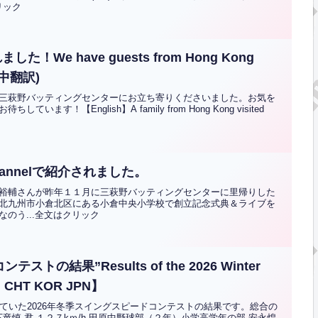
リック
e have guests from Hong Kong
!(英中翻訳)
三萩野バッティングセンターにお立ち寄りくださいました。お気を
！【English】A family from Hong Kong visited
e Channelで紹介されました。
裕輔さんが昨年１１月に三萩野バッティングセンターに里帰りした
北九州市小倉北区にある小倉中央小学校で創立記念式典＆ライブを
のう...全文はクリック
の結果”Results of the 2026 Winter
G CHT KOR JPN】
で開催していた2026年冬季スイングスピードコンテストの結果です。総合の
山下竜慎 君 １２７kｍ/h 田原中野球部（２年）小学高学年の部 安永煌