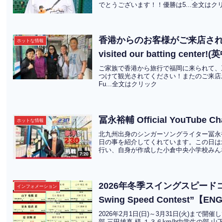
でとうございます！！優勝は5...全文はク
香港からのお客様がご来店されました！W
ホットな情報
visited our batting center
ご家族で香港から旅行で福岡に来られて、
つけて観光されてください！またのご来店お待ちしています
Fu...全文はクリック
冨永裕輔 Official YouTub
ホットな情報
北九州出身のシンガーソングライター冨永
日の事を紹介してくれています。この日は
行い、自身が作成した小倉中央小学校みんな
2026年冬季スイングスピードコンテスト
インフォメーション
Swing Speed Contest”【EN
2026年2月1日(日)～3月31日(火)ま
部 三田雄真 様 １３６km/h中学生の部 