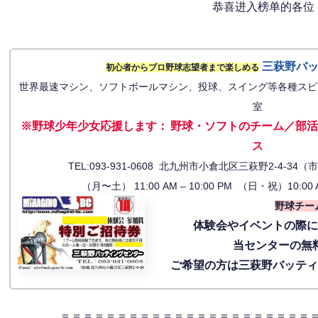
恭喜进入榜单的各位
三萩野バ
初心者からプロ野球志望者まで楽しめる
世界最速マシン、ソフトボールマシン、投球、スイング等各種スピ
室
※野球少年少女応援します
：
野球・ソフトのチーム／部活
ス
TEL:093-931-0608 北九州市小倉北区三萩野2-4-
（月〜土） 11:00 AM – 10:00 PM （日・祝）10:00 
野球チー
体験会
やイベントの際
当センターの無
ご希望の方は三萩野バッテ
＝＝＝＝＝＝＝＝＝＝＝＝＝＝＝＝＝＝＝＝＝＝