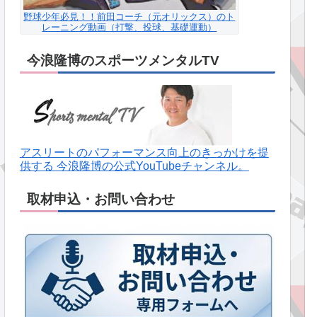
野球少年必見！！前田コーチ（元オリックス）のト
レーニング動画（打撃、投球、基礎運動）
今浪隆博のスポーツメンタルTV
アスリートのパフォーマンス向上のきっかけを提
供する 今浪隆博の公式YouTubeチャンネル。
取材申込・お問い合わせ