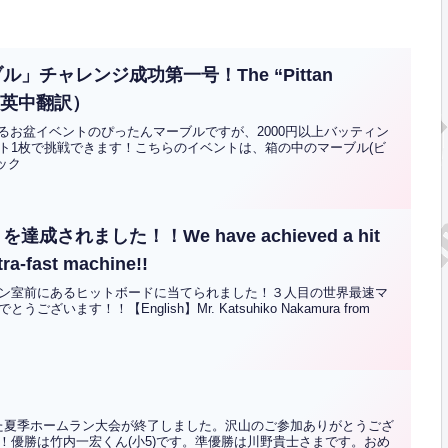
チャレンジ成功第一号！The “Pittan
ent（英中翻訳）
しているお盆イベントのぴったんマーブルですが、2000円以上バッティン
ト1枚で挑戦できます！こちらのイベントは、箱の中のマーブル(ビ
ック
れました！！We have achieved a hit
ltra-fast machine!!
ン室前にあるヒットボードに当てられました！３人目の世界最速マ
す！！【English】Mr. Katsuhiko Nakamura from
していた夏季ホームラン大会が終了しました。沢山のご参加ありがとうござ
！優勝は竹内一宏くん(小5)です。準優勝は川野貴士さまです。おめ