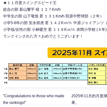
★１１月度スイングスピード王
総合の部 新山響平 様 １２７Km/h
中学生の部 山下竜慎 君 １３１Km/h 田原中野球部（２年）
小学5-6年の部 安永煌虎 君 １４２Kｍ/ｈ 中原ジャイアンツ
小学低/女性の部 小林暖空 君 １１６Kｍ/ｈ 赤間小学校 (４年)
ランクインされた方々おめでとうございます！
”Congratulations to those who made
2025年11月的月
the rankings!”
果。