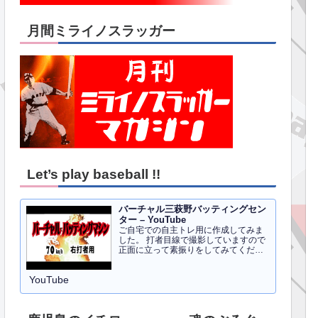
月間ミライノスラッガー
Let’s play baseball !!
バーチャル三萩野バッティングセン
ター – YouTube
ご自宅での自主トレ用に作成してみま
した。 打者目線で撮影していますので
正面に立って素振りをしてみてくださ
い。イメトレのお手伝いにはなるかと
思います。 右打者、左打者すべて３０
YouTube
球でセッティングしています。