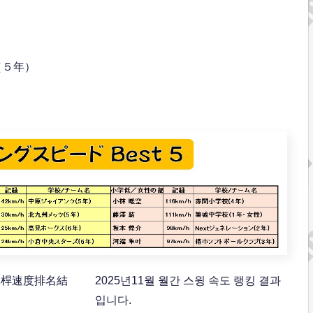
（５年）
度揮桿速度排名結
2025년11월 월간 스윙 속도 랭킹 결과
입니다.