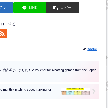
てブ
LINE
コピー
フォローする
naomi
！”A voucher for 4 batting games from the Japan
y pitching speed ranking for