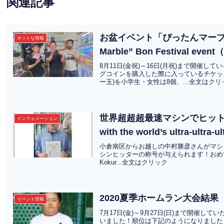
関連記事
お盆イベント「ぴったんマーブル」
ホットな情報
Marble” Bon Festival ev
8月11日(金祝)～16日(月祝)まで開催
グコインを購入した際に入っているチケッ
ー玉)を小学生・女性は8個、...全文はクリ
世界超超超最速マシンでヒットを達成さ
インフォメーション
with the world’s ultra-ultra-u
小倉南区からお越しの中村勝彦さんがマシ
シンヒッターの称号が与えられます！おめでとうございま
Kokur...全文はクリック
2020夏季ホームラン大会結果
イベント情報
7月17日(金)～9月27日(日)まで開催
いました！順位は下記のようになりました