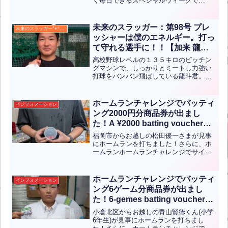
く毎日できるスペシャルウィークで
Darts every day!！”【ENG CHT
す！！期間は4月29日（火祝）から5月6
KOR JPN】
日（火祝）まで！ぜひお手持ちの権利券
をこの際使い果たしてください！！
未来のスラッガー：第98号 プレ
未来のスラッガー°⌖꙳✧˖°
Normally, you ...全文はクリック
ッシャーは僕のエネルギー。打っ
て守れる選手に！！【加来 龍
斗】
高校野球レベルの１３５キロのピッチン
グマシンで、しっかりとミートし力強い
打球をバンバン飛ばしている龍斗君。中
学の野球部でもそのミート力と長打力
で、チャンスの場面でしっかりと結果を
残してきています。プレッシャーに負け
ホームランチャレンジでバッティ
インフォメーション
ないメンタルの強さとどこで...全文はク
ング2000円分商品券が出まし
リック
た！A ¥2000 batting voucher
was won in the Home Run
福岡市からお越しの松田優一さまが見事
Challenge!(ENG CHT KOR
にホームランを打ちました！さらに、ホ
ームランホームランチャレンジでサイコ
JPN）
ロを振り、2000円分のバッティング商品
券をゲットされました。おめでとうござ
います！Yuichi Matsuda from Fuku...全
ホームランチャレンジでバッティ
インフォメーション
文はクリック
ング6ゲーム分商品券が出まし
た！6-gemes batting voucher
was won in the Home Run
小倉北区からお越しの青山賢徳くん(小学
Challenge!【ENG CHT KOR
6年生)が見事にホームランを打ちまし