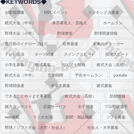
◆KEYWORDS◆
お客様関連
MBCイベント
ランキング入賞者
硬式大会（中学）
来店著名人・芸能人
ホームラン
野球大会（小学）
野球教室
野球関連情報
鹿児島のイチローブログ
世界最速
未来のスラッガー
テレビ出演
ダーツ関連
スイングスピード
投球スピード
小学生募集
軟式募集
なんでも情報
硬式大会（高校）
軟式大会（中学）
営業時間
予告ホームラン
youtube
野球関係者
中学生募集
硬式募集
できることやります事業部
軟式大会（高校）
防犯情報
握力コンテスト
店舗サービス
女子関連
プロ野球選手
web掲載
ラジオ出演
新聞・雑誌掲載
ソフト募集
野球／ソフト大会（大学・社会人）
社会人・大学募集