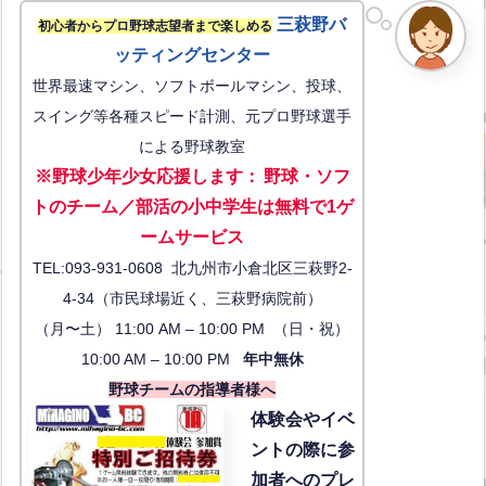
三萩野バ
初心者からプロ野球志望者まで楽しめる
ッティングセンター
世界最速マシン、ソフトボールマシン、投球、
スイング等各種スピード計測、元プロ野球選手
による野球教室
※野球少年少女応援します
：
野球・ソフ
トのチーム／部活の小中学生は無料で1ゲ
ーム
サービス
TEL:093-931-0608 北九州市小倉北区三萩野2-
4-34（市民球場近く、三萩野病院前）
（月〜土） 11:00 AM – 10:00 PM （日・祝）
10:00 AM – 10:00 PM
年中無休
野球チームの指導者様へ
体験会
やイベ
ントの際に参
加者へのプレ