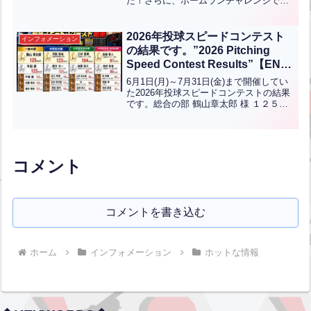
た！さらに、ホームランチャレンジでサ
JPN】
イコロを振り、6ゲーム分のバッティング
商品券をゲットされました。おめでとう
ございます！Kento Aoyama, a 6th-gr...全
2026年投球スピードコンテスト
インフォメーション
文はクリック
の結果です。”2026 Pitching
Speed Contest Results”【ENG
CHT KOR JPN】
6月1日(月)～7月31日(金)まで開催してい
た2026年投球スピードコンテストの結果
です。総合の部 鶴山章太郎 様 １２５
km/h中学生の部 河田悠佑 君 １２３kｍ/h
槻田中野球部（３年）小学高学年の部 三
村夏輝 君 １０４kｍ/h ...全文はクリック
コメント
コメントを書き込む
ホーム
インフォメーション
ホットな情報