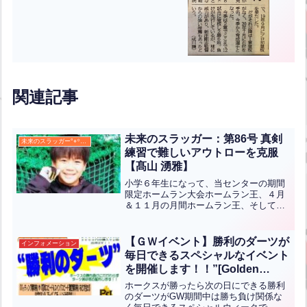
関連記事
未来のスラッガー：第86号 真剣
未来のスラッガー°⌖꙳✧˖°
練習で難しいアウトローを克服
【髙山 湧雅】
小学６年生になって、当センターの期間
限定ホームラン大会ホームラン王、４月
＆１１月の月間ホームラン王、そして、
２０２３年度年間ホームラン王を獲得
し、ホームラン三冠王に輝いた湧雅君。
小学生で、三冠のホームラン王に輝くの
【ＧＷイベント】勝利のダーツが
インフォメーション
は、稀少ではありますが、日...全文はク
毎日できるスペシャルなイベント
リック
を開催します！！”[Golden
Week Event] A special event
ホークスが勝ったら次の日にできる勝利
where you can play Victory
のダーツがGW期間中は勝ち負け関係な