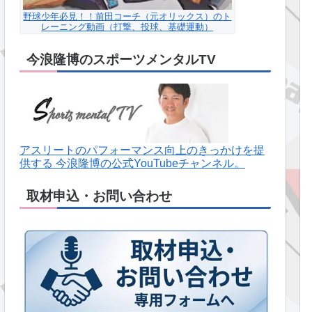
野球少年必見！！前田コーチ（元オリックス）のト
レーニング動画（打撃、投球、基礎運動）
今浪隆博のスポーツメンタルTV
アスリートのパフォーマンス向上のきっかけを提
供する 今浪隆博の公式YouTubeチャンネル。
取材申込・お問い合わせ