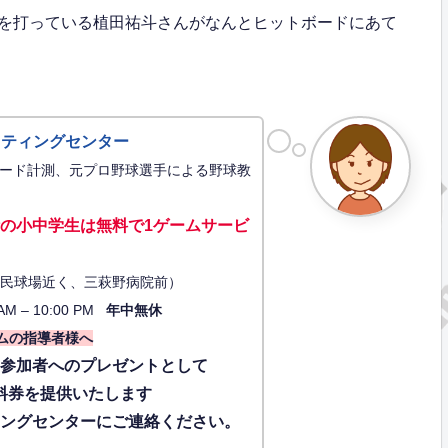
を打っている植田祐斗さんがなんとヒットボードにあて
ッティングセンター
ード計測、元プロ野球選手による野球教
の小中学生は無料で1ゲーム
サービ
34（市民球場近く、三萩野病院前）
AM – 10:00 PM
年中無休
ムの指導者様へ
に参加者へのプレゼントとして
料券を提供いたします
ィングセンターにご連絡ください。