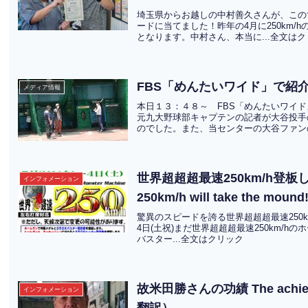
埼玉県からお越しの中村善久さんが、この世
ードに当てました！昨年の4月に250km
となります。中村さん、本当に...全文は
FBS「めんたいワイド」で紹
メディア情報
本日１３：４８～ FBS「めんたいワイ
元九大野球部キャプテンの記者が大谷投手
のでした。また、当センターの大谷ファンの
世界超超超最速250km/h登板します！‟
インフォメーション
250km/h will take the mou
驚異のスピードを誇る世界超超超最速250km/
4日(土祝)まだ世界超超超最速250km/
バスター...全文はクリック
故米田勝さんの功績 The achieveme
インフォメーション
翻訳）