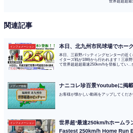
世界超超超最
関連記事
本日、北九州市民球場でホー
インフォメーション
本日、三萩野バッティングセンターの近く
イターズ戦が18時から行われます！三萩
て世界超超超最速250km/hを登板してい..
ナニコレ珍百景Youtubeに掲
メディア情報
お客様が懐かしい動画をアップしてくださ
世界超³最速250km/hホームラン
インフォメーション
Fastest 250km/h Home Run