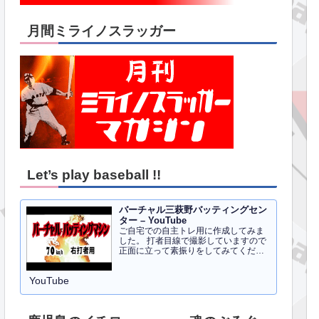
月間ミライノスラッガー
Let’s play baseball !!
バーチャル三萩野バッティングセン
ター – YouTube
ご自宅での自主トレ用に作成してみま
した。 打者目線で撮影していますので
正面に立って素振りをしてみてくださ
い。イメトレのお手伝いにはなるかと
思います。 右打者、左打者すべて３０
YouTube
球でセッティングしています。