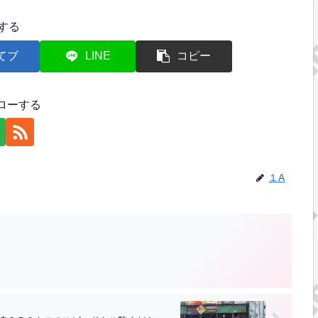
する
てブ
LINE
コピー
ローする
１A