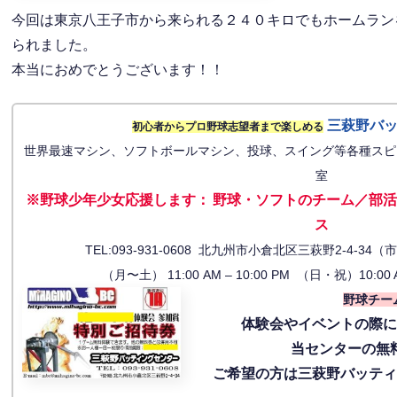
今回は東京八王子市から来られる２４０キロでもホームラン
られました。
本当におめでとうございます！！
三萩野バ
初心者からプロ野球志望者まで楽しめる
世界最速マシン、ソフトボールマシン、投球、スイング等各種スピ
室
※野球少年少女応援します
：
野球・ソフトのチーム／部活
ス
TEL:093-931-0608 北九州市小倉北区三萩野2-4-
（月〜土） 11:00 AM – 10:00 PM （日・祝）10:00 
野球チー
体験会
やイベントの際
当センターの無
ご希望の方は三萩野バッテ