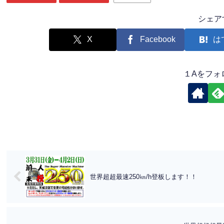
シェア
X
Facebook
は
１Aをフォ
世界超超最速250㎞/h登板します！！