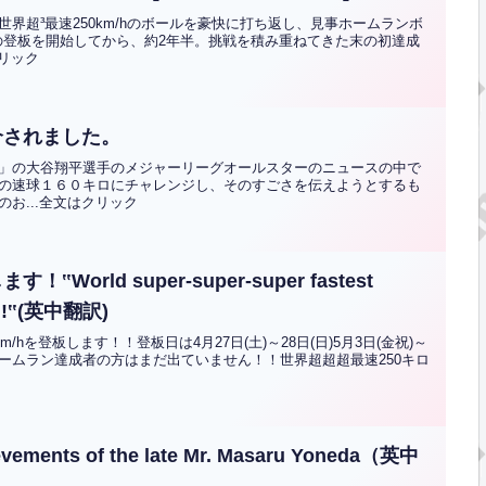
界超³最速250km/hのボールを豪快に打ち返し、見事ホームランボ
/hの登板を開始してから、約2年半。挑戦を積み重ねてきた末の初達成
クリック
介されました。
ド」の大谷翔平選手のメジャーリーグオールスターのニュースの中で
の速球１６０キロにチャレンジし、そのすごさを伝えようとするも
お...全文はクリック
World super-super-super fastest
nd!!‟(英中翻訳)
hを登板します！！登板日は4月27日(土)～28日(日)5月3日(金祝)～
hのホームラン達成者の方はまだ出ていません！！世界超超超最速250キロ
nts of the late Mr. Masaru Yoneda（英中