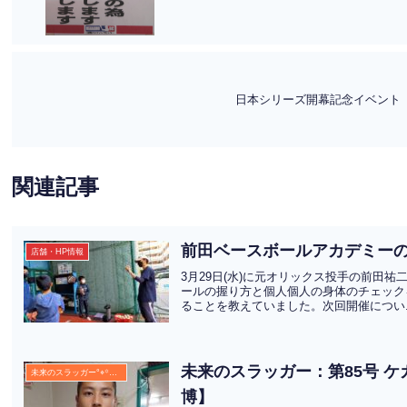
日本シリーズ開幕記念イベント
関連記事
前田ベースボールアカデミー
店舗・HP情報
3月29日(水)に元オリックス投手の前田
ールの握り方と個人個人の身体のチェック
ることを教えていました。次回開催につい.
未来のスラッガー：第85号 
未来のスラッガー°⌖꙳✧˖°
博】