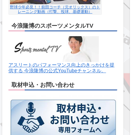
野球少年必見！！前田コーチ（元オリックス）のト
レーニング動画（打撃、投球、基礎運動）
今浪隆博のスポーツメンタルTV
アスリートのパフォーマンス向上のきっかけを提
供する 今浪隆博の公式YouTubeチャンネル。
取材申込・お問い合わせ