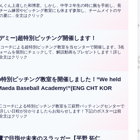
んぐん上達した和博君。しかし、中学２年生の時に腕を手術し、長
チーム練習やピッチング教室にも休まず参加し、チームメイトのサ
夏に...全文はクリック
カデミー)超特別ピッチング開催します！
祐二コーチによる超特別ピッチング教室を当センターで開催します。3名
ォームを個別にチェックして、解説動画もプレゼントします！詳し
.全文はクリック
別ピッチング教室を開催しました！”We held
at Maeda Baseball Academy!”(ENG CHT KOR
田祐二コーチによる特別ピッチング教室を三萩野バッティングセンターで
詳しい日程が分かりましたらお知らせします！下記のポスターは前
.全文はクリック
子鷹で目指せ未来のスラッガー【平野 拓仁