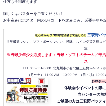
仕方も全部教えます！
詳しくはポスターをご覧ください！
お申込みはポスター内のQRコードを読みこみ、必要事項を
三萩野バ
初心者からプロ野球志望者まで楽しめる
世界最速マシン、ソフトボールマシン、投球、スイング等各種スピ
室
※野球少年少女応援します
：
野球・ソフトのチーム／部活
ス
TEL:093-931-0608 北九州市小倉北区三萩野2-4-
（月〜土） 11:00 AM – 10:00 PM （日・祝）10:00 
野球チー
体験会
やイベントの際
当センターの無
ご希望の方は三萩野バッテ