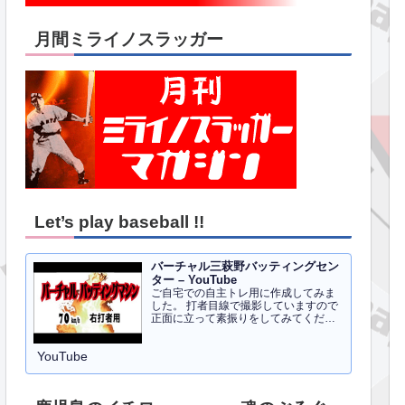
月間ミライノスラッガー
Let’s play baseball !!
バーチャル三萩野バッティングセン
ター – YouTube
ご自宅での自主トレ用に作成してみま
した。 打者目線で撮影していますので
正面に立って素振りをしてみてくださ
い。イメトレのお手伝いにはなるかと
思います。 右打者、左打者すべて３０
YouTube
球でセッティングしています。