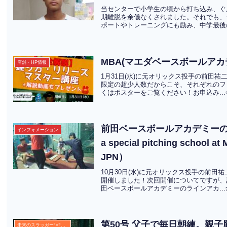
当センターで小学生の頃から打ち込み、ぐ
期離脱を余儀なくされました。それでも、
ポートやトレーニングにも励み、中学最後の
MBA(マエダベースボールア
店舗・HP情報
1月31日(水)に元オリックス投手の前田
限定の超少人数だからこそ、それぞれのフ
くはポスターをご覧ください！お申込み..
前田ベースボールアカデミーの特
インフォメーション
a special pitching school 
JPN）
10月30日(水)に元オリックス投手の前
開催しました！次回開催についてですが、
田ベースボールアカデミーのラインアカ..
第50号 父子で毎日朝練。親
未来のスラッガー°⌖꙳✧˖°