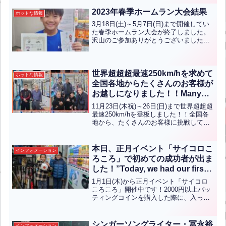
最速１４３キロを投げる織田投手の剛速
球を受け、安定したキャッチングでチー
2023年春季ホームラン大会結果
ホットな情報
ムによいリズムを作り出し...全文はクリ
3月18日(土)～5月7日(日)まで開催してい
ック
た春季ホームラン大会が終了しました。
沢山のご参加ありがとうございました！
順位は下記のようになりました！優勝は
髙山 湧雅くん(小6)です。準優勝は行徳
諒士くん(小4)です。おめでとうございま
す！...全文はクリック
世界超超超最速250km/hを求めて
ホットな情報
全国各地からたくさんのお客様が
お越しになりました！！Many
customers from all over the
11月23日(木祝)～26日(日)まで世界超超超
country came seeking the
最速250km/hを登板しました！！全国各
地から、たくさんのお客様に挑戦してい
world’s ultra, ultra, ultra-fast 250
ただきました！ありがとうございます！
km/h!（英中翻訳）
【English】The world’s ultra-ultra-ultra-...
全文はクリック
本日、正月イベント「サイコロこ
インフォメーション
ろころ」で初めての成功者が出ま
した！”Today, we had our first
successful participant in the
1月1日(木)から正月イベント「サイコロ
New Year event “Dice Roll
ころころ」開催中です！2000円以上バッ
ティングコインを購入した際に、入って
Roll”!”【ENG CHT KOR JPN】
いるチケット1枚でサイコロを振って決め
られた数字を出すことが出来たら賞品を
差し上げるというイベントですが、熊本
シンガーソングライター・冨永裕
インフォメーション