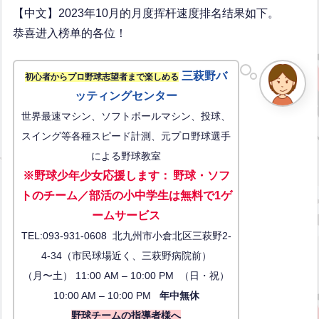
【中文】2023年10月的月度挥杆速度排名结果如下。
恭喜进入榜单的各位！
三萩野バ
初心者からプロ野球志望者まで楽しめる
ッティングセンター
世界最速マシン、ソフトボールマシン、投球、
スイング等各種スピード計測、元プロ野球選手
による野球教室
※野球少年少女応援します
：
野球・ソフ
トのチーム／部活の小中学生は無料で1ゲ
ーム
サービス
TEL:093-931-0608 北九州市小倉北区三萩野2-
4-34（市民球場近く、三萩野病院前）
（月〜土） 11:00 AM – 10:00 PM （日・祝）
10:00 AM – 10:00 PM
年中無休
野球チームの指導者様へ