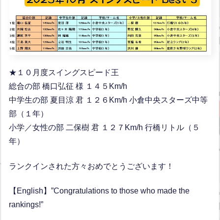
★１０月度スイングスピード王
総合の部 橋口弘征 様 １４５Km/h
中学生の部 夏目涼 君 １２６Km/h 小倉中央スターズ中等
部（１年）
小学／女性の部 二保樹 君 １２７Km/h 行橋リトル（５
年）
ランクインされた方々おめでとうございます！
【English】”Congratulations to those who made the
rankings!”