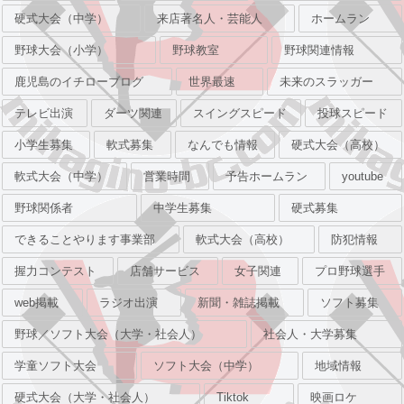
硬式大会（中学）
来店著名人・芸能人
ホームラン
野球大会（小学）
野球教室
野球関連情報
鹿児島のイチローブログ
世界最速
未来のスラッガー
テレビ出演
ダーツ関連
スイングスピード
投球スピード
小学生募集
軟式募集
なんでも情報
硬式大会（高校）
軟式大会（中学）
営業時間
予告ホームラン
youtube
野球関係者
中学生募集
硬式募集
できることやります事業部
軟式大会（高校）
防犯情報
握力コンテスト
店舗サービス
女子関連
プロ野球選手
web掲載
ラジオ出演
新聞・雑誌掲載
ソフト募集
野球／ソフト大会（大学・社会人）
社会人・大学募集
学童ソフト大会
ソフト大会（中学）
地域情報
硬式大会（大学・社会人）
Tiktok
映画ロケ