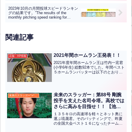
2023年10月の月間投球スピードランキン
グの結果です。”The results of the
monthly pitching speed ranking for
October 2023 are as follows.”(英中翻訳)
関連記事
2021年間ホームラン王発表！！
店舗・HP情報
2021年度年間ホームラン王は竹内一宏君
(小学6年生) 総数92本でした。年間ベスト
５ホームランバッターは以下のとおりで
す。受賞者の皆様おめでとうございま
す。
未来のスラッガー：第88号 剛腕
未来のスラッガー°⌖꙳✧˖°
投手を支えた名司令塔。高校では
さらに高みを目指せ！！ 【池田
琉晟】
１３５キロの高速球を軽々とネット奥に
運ぶ琉晟君。そのバッティングで、昨夏
の全国大会ベスト１６になったチームを
けん引しました。また、捕手としては、