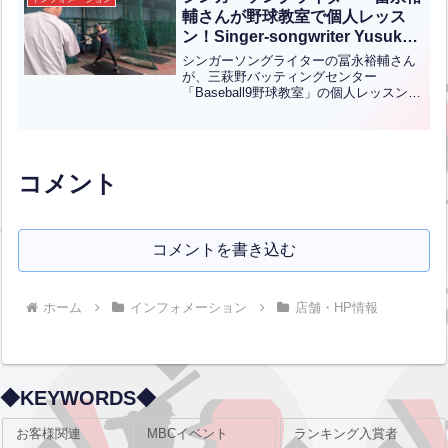
県八代市からお...全文はクリック
輔さんが野球教室で個人レッス
ン！Singer-songwriter Yusuke
Tominaga took a private
シンガーソングライターの冨永裕輔さん
baseball lesson at Mihagino
が、三萩野バッティングセンター
「Baseball9野球教室」の個人レッスンを
Batting Center!【ENG CHT
受講されました！最近、草野球チームに
KOR JPN】
加入したという冨永さん。「チームの力
になりたい」「恥ずかしくないプレーが
できるようになりたい...全文はクリック
コメント
コメントを書き込む
ホーム
インフォメーション
店舗・HP情報
◆KEYWORDS◆
お客様関連
MBCイベント
ランキング入賞者