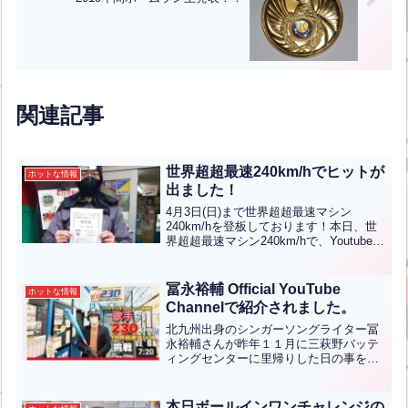
関連記事
世界超超最速240km/hでヒットが
ホットな情報
出ました！
4月3日(日)まで世界超超最速マシン
240km/hを登板しております！本日、世
界超超最速マシン240km/hで、Youtuber
の『Mr．忍』様が初めてマシン室前のヒ
ットボードに見事当てられました！おめ
でとうございます！！
冨永裕輔 Official YouTube
ホットな情報
Channelで紹介されました。
北九州出身のシンガーソングライター冨
永裕輔さんが昨年１１月に三萩野バッテ
ィングセンターに里帰りした日の事を紹
介してくれています。この日は北九州市
小倉北区にある小倉中央小学校で創立記
念式典＆ライブを行い、自身が作成した
本日ボールインワンチャレンジの