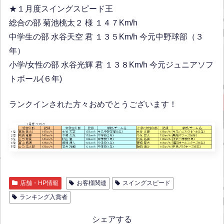
★１月度スイングスピード王
総合の部 菊池桃太２ 様 １４７Km/h
中学生の部 水谷天空 君 １３５Km/h 今元中野球部（３
年）
小学/女性の部 水谷光輝 君 １３８Km/h 今元ジュニアソフ
トボール(６年)
ランクインされた方々おめでとうございます！
店舗・HP情報
お客様関連
スイングスピード
ランキング入賞者
シェアする