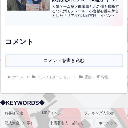
トに当センターも参加していま
人気ゲーム桃太郎電鉄と北九州を横断す
す！！Finally, tomorrow is the
る北九州モノレール・小倉都心部を舞台
とした「リアル桃太郎電鉄」イベントが
last day!! We’re making our
明日で最終日です！ ゲームと同様にサイ
debut in Kitakyushu City!! The
コロを振ってモノレールや徒歩でゴール
Mihagino Batting Center is also
を目指しながら、各駅で出題されるクイ
participating in the ‘Real
ズやイベントにチャレン...全文はクリッ
ク
Momotaro Railway (Kitakyushu
コメント
Monorail Edition)’ event!!(英中
翻訳)
コメントを書き込む
ホーム
インフォメーション
店舗・HP情報
◆KEYWORDS◆
お客様関連
MBCイベント
ランキング入賞者
硬式大会（中学）
来店著名人・芸能人
ホームラン