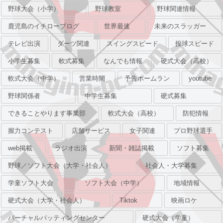
野球大会（小学）
野球教室
野球関連情報
鹿児島のイチローブログ
世界最速
未来のスラッガー
テレビ出演
ダーツ関連
スイングスピード
投球スピード
小学生募集
軟式募集
なんでも情報
硬式大会（高校）
軟式大会（中学）
営業時間
予告ホームラン
youtube
野球関係者
中学生募集
硬式募集
できることやります事業部
軟式大会（高校）
防犯情報
握力コンテスト
店舗サービス
女子関連
プロ野球選手
web掲載
ラジオ出演
新聞・雑誌掲載
ソフト募集
野球／ソフト大会（大学・社会人）
社会人・大学募集
学童ソフト大会
ソフト大会（中学）
地域情報
硬式大会（大学・社会人）
Tiktok
映画ロケ
バーチャルバッティングセンター
硬式大会（学童）