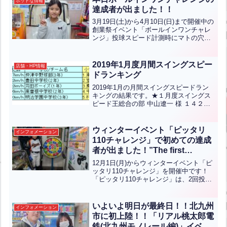
ホットな情報
小倉中央小学校みんなのう...全文はクリ
達成者が出ました！！
ック
3月19日(土)から4月10日(日)まで開催中の
創業祭イベント「ボールインワンチャレ
ンジ」投球スピード計測時にマトの穴に
ボールを投げ入れる事が出来たら賞品ゲ
ットのイベントですが、本日初めて達成
者が出ました！5球のうち1球入れる事に
2019年1月度月間スイングスピー
店舗・HP情報
達成された...全文はクリック
ドランキング
2019年1月の月間スイングスピードラン
キングの結果です。★１月度スイングス
ピード王総合の部 中山遼一 様 １４２
Km/h中学生の部 髙橋義孝 君 １４７
Km/h 仲津中野球部（３年）小学/女性の
部 南青空 君 １２１Km/h 新吉富少年野...
ウィンターイベント「ピッタリ
インフォメーション
全文はクリック
110チャレンジ」で初めての達成
者が出ました！”The first
achiever has finally emerged in
12月1日(月)からウィンターイベント「ピ
the winter event “Perfect 110
ッタリ110チャレンジ」を開催中です！
「ピッタリ110チャレンジ」は、2回投げ
Challenge”!”【ENG CHT KOR
て合計110点を目指していただきます。
JPN】
見事ピッタリ110点を達成すると、バッ
ティング1ゲームをプレゼント！惜しくも
いよいよ明日が最終日！！北九州
インフォメーション
ピッタ...全文はクリック
市に初上陸！！「リアル桃太郎電
鉄(北九州モノレール編)」イベン