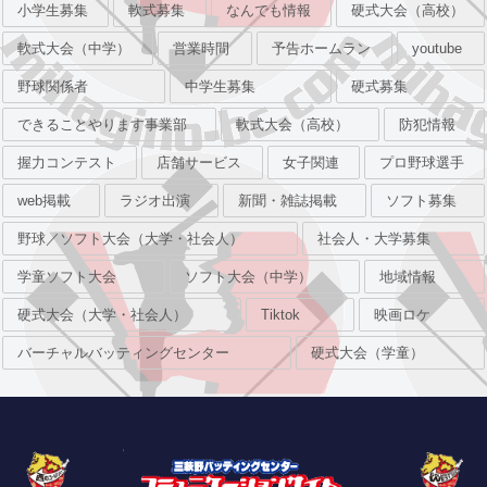
小学生募集
軟式募集
なんでも情報
硬式大会（高校）
軟式大会（中学）
営業時間
予告ホームラン
youtube
野球関係者
中学生募集
硬式募集
できることやります事業部
軟式大会（高校）
防犯情報
握力コンテスト
店舗サービス
女子関連
プロ野球選手
web掲載
ラジオ出演
新聞・雑誌掲載
ソフト募集
野球／ソフト大会（大学・社会人）
社会人・大学募集
学童ソフト大会
ソフト大会（中学）
地域情報
硬式大会（大学・社会人）
Tiktok
映画ロケ
バーチャルバッティングセンター
硬式大会（学童）