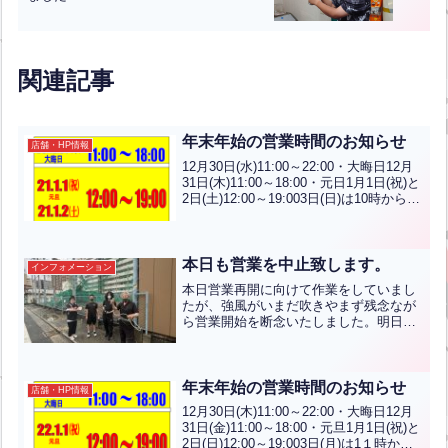
関連記事
年末年始の営業時間のお知らせ
店舗・HP情報
12月30日(水)11:00～22:00・大晦日12月
31日(木)11:00～18:00・元日1月1日(祝)と
2日(土)12:00～19:003日(日)は10時から通
常営業です！！通常は月～土は11時か
ら、日・祝は10時から営業していま
す。...全文はクリック
本日も営業を中止致します。
インフォメーション
本日営業再開に向けて作業をしていまし
たが、強風がいまだ吹きやまず残念なが
ら営業開始を断念いたしました。明日は
通常通り営業をいたしますので、皆様の
ご来店心よりお待ちしています。
年末年始の営業時間のお知らせ
店舗・HP情報
12月30日(木)11:00～22:00・大晦日12月
31日(金)11:00～18:00・元旦1月1日(祝)と
2日(日)12:00～19:003日(月)は1１時から