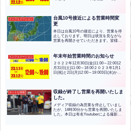
通常営業です！！通常は月～土は11時か
ら、日・祝は10時から営業していま
す。...全文はクリック
台風10号接近による営業時間変
インフォメーション
更
本日は台風10号の接近により、営業を停
止しております。明日は状況を見ながら
営業を再開させていただきます。皆様の
ご安全を願っております。
年末年始営業時間のお知らせ
インフォメーション
２０２２年12月30日(金)11:00～22:0012
月31日(土)11:00～18:00２０２３年1月1
日(祝)と2日(月)12:00～19:003日(水)から
は1１時から２２時までの通常営業で
す！！通常は月～土は11時から、日・祝
は10...全文はクリック
収録が終了し営業を再開いたしま
ホットな情報
した。
メディア収録の為営業を停止していまし
たが、14時30分から営業を再開いたしま
した。本日は有名Youtuberによる撮影が
あり、混雑・危険防止の為貸切営業とさ
せていただきました。おかげさまで順調
に収録を収録することが出来ました。ご