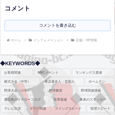
協力いただい...全文はクリック
コメント
コメントを書き込む
ホーム
インフォメーション
店舗・HP情報
◆KEYWORDS◆
お客様関連
MBCイベント
ランキング入賞者
硬式大会（中学）
来店著名人・芸能人
ホームラン
野球大会（小学）
野球教室
野球関連情報
鹿児島のイチローブログ
世界最速
未来のスラッガー
テレビ出演
ダーツ関連
スイングスピード
投球スピード