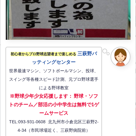
三萩野バ
初心者からプロ野球志望者まで楽しめる
ッティングセンター
世界最速マシン、ソフトボールマシン、投球、
スイング等各種スピード計測、元プロ野球選手
による野球教室
※野球少年少女応援します
：
野球・ソフ
トのチーム／部活の小中学生は無料で1ゲ
ーム
サービス
TEL:093-931-0608 北九州市小倉北区三萩野2-
4-34（市民球場近く、三萩野病院前）