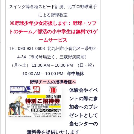
スイング等各種スピード計測、元プロ野球選手
による野球教室
※野球少年少女応援します
：
野球・ソフ
トのチーム／部活の小中学生は無料で1ゲ
ーム
サービス
TEL:093-931-0608 北九州市小倉北区三萩野2-
4-34（市民球場近く、三萩野病院前）
（月〜土） 11:00 AM – 10:00 PM （日・祝）
10:00 AM – 10:00 PM
年中無休
野球チームの指導者様へ
体験会
やイベ
ントの際に参
加者へのプレ
ゼントとして
当センターの
無料券を提供いたします