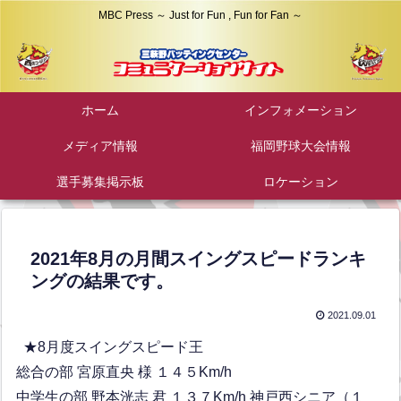
MBC Press ～ Just for Fun , Fun for Fan ～
ホーム
インフォメーション
メディア情報
福岡野球大会情報
選手募集掲示板
ロケーション
2021年8月の月間スイングスピードランキ
ングの結果です。
2021.09.01
★8月度スイングスピード王
総合の部 宮原直央 様 １４５Km/h
中学生の部 野本洸志 君 １３７Km/h 神戸西シニア（１