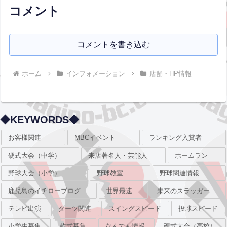
コメント
コメントを書き込む
ホーム
インフォメーション
店舗・HP情報
◆KEYWORDS◆
お客様関連
MBCイベント
ランキング入賞者
硬式大会（中学）
来店著名人・芸能人
ホームラン
野球大会（小学）
野球教室
野球関連情報
鹿児島のイチローブログ
世界最速
未来のスラッガー
テレビ出演
ダーツ関連
スイングスピード
投球スピード
小学生募集
軟式募集
なんでも情報
硬式大会（高校）