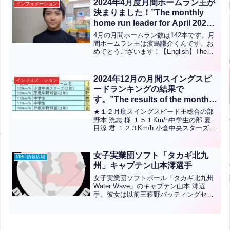
2024年4月度月間ホームラン王が
インフォメーション
クリック
決まりました！”The monthly
home run leader for April 2024
has been determined!”(英中翻
4月の月間ホームラン数は142本です。月
訳)
間ホームラン王は濱島謙介くんです。お
めでとうございます！【English】The
total number of home runs for the month
of April is 142.Con...全文はクリック
2024年12月の月間スイングスピ
インフォメーション
ードランキングの結果で
す。”The results of the monthly
swing speed ranking for
★１２月度スイングスピード王総合の部
Deceber 2024 are as
野本 洸志 様 １５１Km/h中学生の部 夏
目涼 君 １２３Km/h 小倉中央スターズ
follows.”【ENG CHT KOR
（２年）小学／女性の部 篠原 一輝 君 １
JPN】
２３Km/h 清水スカイヤーズ（６年）ラ
ンクインされた方々おめでとうござい...
女子実業団ソフト「タカギ北九
MBC情報広場
全文はクリック
州」キャプテン山本澪選手
女子実業団ソフトボール「タカギ北九州
Water Wave」のキャプテン山本 澪選
手。彼女は以前三萩野バッティングセン
ターでおこなわれているJBS野球教室の
公認コーチでした。ﾘｰｸﾞ後半戦もしっか
り頑張ってくださいね。