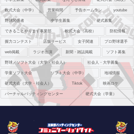
軟式大会（中学）
営業時間
予告ホームラン
youtube
野球関係者
中学生募集
硬式募集
できることやります事業部
軟式大会（高校）
防犯情報
握力コンテスト
店舗サービス
女子関連
プロ野球選手
web掲載
ラジオ出演
新聞・雑誌掲載
ソフト募集
野球／ソフト大会（大学・社会人）
社会人・大学募集
学童ソフト大会
ソフト大会（中学）
地域情報
硬式大会（大学・社会人）
Tiktok
映画ロケ
バーチャルバッティングセンター
硬式大会（学童）