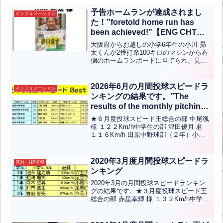
予告ホームランが達成されまし
インフォメーション
た！”foretold home run has
been achieved!”【ENG CHT
KOR JPN】
大阪府からお越しの小学6年生の小川 昴
太くんが2番打席100キロのマシンから右
側のホームランボードに当てられ、見事
予告ホームランを達成しました！おめで
とうございます！予告ホームランイベン
トは2月23日（月祝）までのイベントと
2026年6月の月間投球スピードラ
インフォメーション
なっておりますの...全文はクリック
ンキングの結果です。”The
results of the monthly pitching
speed ranking for June 2026
★６月度投球スピード王総合の部 中尾颯
are as follows.”【ENG CHT
様 １２２Km/h中学生の部 津田優月 君
１１６Km/h 田原中野球部（２年）小学5-
KOR JPN】
6年の部 三村夏輝 君 １０４Kｍ/ｈ 足原
ビクトリー（６年）小学低/女性の部 長
嶋宥人 君 ８７Kｍ/ｈ 田原...全文はクリ
2020年3月度月間投球スピードラ
店舗・HP情報
ック
ンキング
2020年3月の月間投球スピードランキン
グの結果です。★３月度投球スピード王
総合の部 赤星幸輝 様 １３２Km/h中学生
の部 髙尾知樹 君 １２５Km/h 菊陵中野
球部（３年）小学5-6年の部 池永隆之助
君 １２３Km/h 穴生少年野球ク...全文は