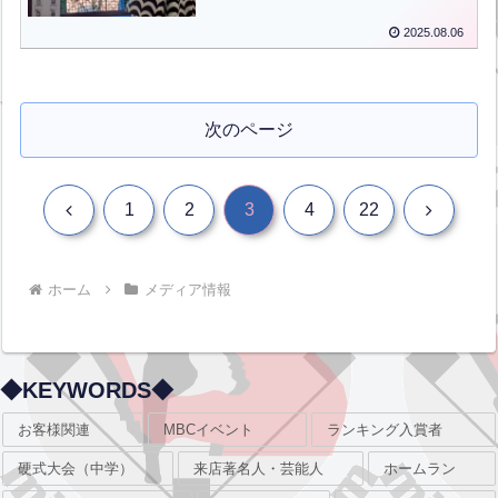
Kodansha’s “Gendai
2025.08.06
Business【ENG CHT KOR
JPN】
次のページ
前
次
1
2
3
4
22
へ
へ
ホーム
メディア情報
◆KEYWORDS◆
お客様関連
MBCイベント
ランキング入賞者
硬式大会（中学）
来店著名人・芸能人
ホームラン