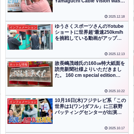
Yamaguchi Cable Vision was
held .【ENG CHT KOR JPN】
2025.12.18
ゆうさくスポーツさんのYotube
インフォメーション
ショートに世界超³最速250km/h
を挑戦している動画がアップさ
れました！！”A video
challenging the world’s ultra-
2025.12.13
ultra-ultra fastest speed of 250
km/h has been uploaded to
故長嶋茂雄氏の160㎝特大紙面を
ホットな情報
Yusaku Sports’ YouTube
読売新聞社様よりいただきまし
Shorts!!”【ENG CHT KOR
た。 160 cm special edition
JPN】
newspaper from The Yomiuri
Shimbun in honor of the late
2025.10.22
Shigeo Nagashima.【ENG CHT
KOR JPN】
10月16日(木)フジテレビ系「この
インフォメーション
世界は1(ワン)ダフル」に三萩野
バッティングセンターが出演し
ました！”On Thursday, October
16, Mihagino Batting Center
2025.10.17
appeared on the Fuji TV