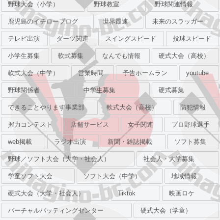
野球大会（小学）
野球教室
野球関連情報
鹿児島のイチローブログ
世界最速
未来のスラッガー
テレビ出演
ダーツ関連
スイングスピード
投球スピード
小学生募集
軟式募集
なんでも情報
硬式大会（高校）
軟式大会（中学）
営業時間
予告ホームラン
youtube
野球関係者
中学生募集
硬式募集
できることやります事業部
軟式大会（高校）
防犯情報
握力コンテスト
店舗サービス
女子関連
プロ野球選手
web掲載
ラジオ出演
新聞・雑誌掲載
ソフト募集
野球／ソフト大会（大学・社会人）
社会人・大学募集
学童ソフト大会
ソフト大会（中学）
地域情報
硬式大会（大学・社会人）
Tiktok
映画ロケ
バーチャルバッティングセンター
硬式大会（学童）