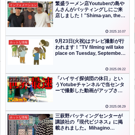
program “Kono Sekai wa
繁盛ラーメン店Youtuberの島や
インフォメーション
Wonderful.”【ENG CHT KOR
んさんがバッティングしにご来
JPN】
店しました！”Shima-yan, the
popular ramen shop YouTuber,
came by to try batting at our
2025.10.07
center!”【ENG CHT KOR
JPN】
9月23日(火祝)はテレビ撮影が行
ホットな情報
われます！”TV filming will take
place on Tuesday, September
23 (Public Holiday)!”【ENG
CHT KOR JPN】
2025.09.22
「ハイサイ探偵団の休日」とい
メディア情報
うYotubeチャンネルで当センタ
ーで撮影した動画がアップされ
ています！”A new video filmed
at our center has been
2025.08.29
uploaded on the YouTube
channel “Haisai Tanteidan no
三萩野バッティングセンターが
ホットな情報
Kyujitsu”!”【ENG CHT KOR
講談社の『現代ビジネス』に掲
JPN】
載されました。Mihagino
Batting Center Featured in