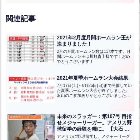
関連記事
2021年2月度月間ホームラン王が
店舗・HP情報
決まりました！
2月の月間ホームラン数は117本です。月
間ホームラン王は川野貴士様です！おめ
でとうございます！
2021年夏季ホームラン大会結果
イベント情報
7月17日(土)～9月26日(日)まで開催してい
た夏季ホームラン大会が終了しました。
沢山のご参加ありがとうございました！
順位は下記のようになりました！優勝は
竹内一宏くん(小6)です。準優勝は早川幸
汰くん(小6)です。おめでとうございま
す！！...全文はクリック
未来のスラッガー：第107号 目指
未来のスラッガー°⌖꙳✧˖°
せメジャーリーガー。アメリカ野
球留学の経験を糧に。 【大石 弥
禄】
アメリカに野球留学し、メジャーリーグ