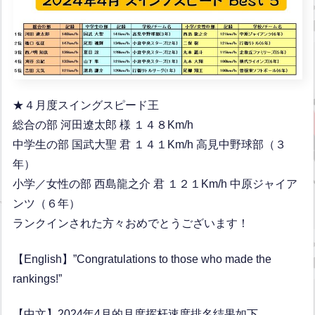
★４月度スイングスピード王
総合の部 河田遼太郎 様 １４８Km/h
中学生の部 国武大聖 君 １４１Km/h 高見中野球部（３
年）
小学／女性の部 西島龍之介 君 １２１Km/h 中原ジャイア
ンツ（６年）
ランクインされた方々おめでとうございます！
【English】”Congratulations to those who made the
rankings!”
【中文】2024年4月的月度挥杆速度排名结果如下。