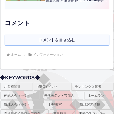
総合の部 米須優喜 様 １３２Km/h中学生
の部 友田悠斗 君 １１２Km/h 霧丘中野
球部（３年）小学/女性の部 室弥莉空 君
１０７Km/h 重安スポーツ少年団...全文
はクリック
コメント
コメントを書き込む
ホーム
インフォメーション
◆KEYWORDS◆
お客様関連
MBCイベント
ランキング入賞者
硬式大会（中学）
来店著名人・芸能人
ホームラン
野球大会（小学）
野球教室
野球関連情報
鹿児島のイチローブログ
世界最速
未来のスラッガー