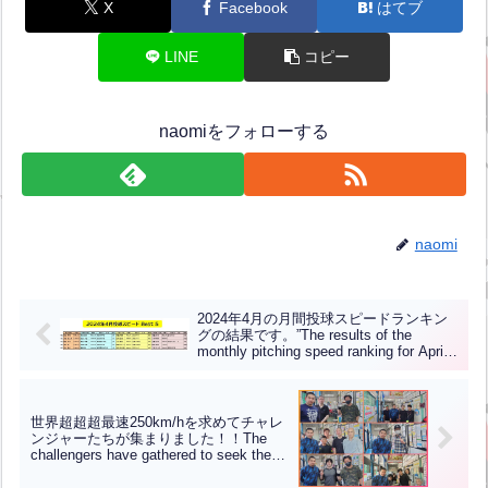
X
Facebook
はてブ
LINE
コピー
naomiをフォローする
naomi
2024年4月の月間投球スピードランキン
グの結果です。”The results of the
monthly pitching speed ranking for April
2024 are as follows.”(英中翻訳)
世界超超超最速250km/hを求めてチャレ
ンジャーたちが集まりました！！The
challengers have gathered to seek the
world’s ultra-ultra-ultra fastest speed of
250 km/h!!（英中翻訳）