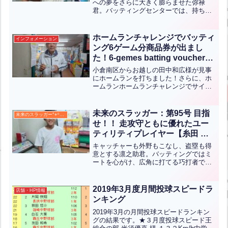
への夢をさらに大きく膨らませた弥禄
君。バッティングセンターでは、持ち前
のミート力に加え、最近では打球に一段
と力強さが増してきました。野球にかけ
る情熱は誰にも負けないぐらい強く、
ホームランチャレンジでバッティ
インフォメーション
日々の練習にも全力で取り組む...全文は
ング6ゲーム分商品券が出まし
クリック
た！6-gemes batting voucher
was won in the Home Run
小倉南区からお越しの田中和広様が見事
Challenge!(ENG CHT KOR
にホームランを打ちました！さらに、ホ
ームランホームランチャレンジでサイコ
JPN）
ロを振り、6ゲーム分のバッティング商品
券をゲットされました。おめでとうござ
います！Kazuhiro Tanaka from Koku...全
未来のスラッガー：第95号 目指
未来のスラッガー°⌖꙳✧˖°
文はクリック
せ！！ 走攻守ともに優れたユー
ティリティプレイヤー【糸田 凜
之助】
キャッチャーも外野もこなし、盗塁も得
意とする凛之助君。バッティングではミ
ートを心がけ、広角に打てる巧打者であ
ります。走攻守でチームに貢献したいと
いう想いが強く、どんな打席でも、その
状況に合わせた自分の役割の幅を広げる
2019年3月度月間投球スピードラ
店舗・HP情報
られるよう日々頑張ってい...全文はクリ
ンキング
ック
2019年3月の月間投球スピードランキン
グの結果です。★３月度投球スピード王