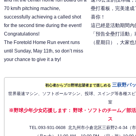
70 km/h pitching machine,
壘打看板，完美達成
successfully achieving a called shot
喜你！
for the second time during the event!
這已經是活動期間內
Congratulations!
「預告全壘打活動」將
The Foretold Home Run event runs
（星期日），大家也
until Sunday, May 11th, so don’t miss
your chance to give it a try!
三萩野バ
初心者からプロ野球志望者まで楽しめる
世界最速マシン、ソフトボールマシン、投球、スイング等各種スピ
室
※野球少年少女応援します
：
野球・ソフトのチーム／部活
ス
TEL:093-931-0608 北九州市小倉北区三萩野2-4-