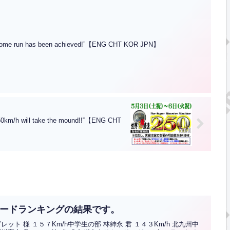
un has been achieved!”【ENG CHT KOR JPN】
/h will take the mound!!‟【ENG CHT
スピードランキングの結果です。
ト 様 １５７Km/h中学生の部 林紳永 君 １４３Km/h 北九州中