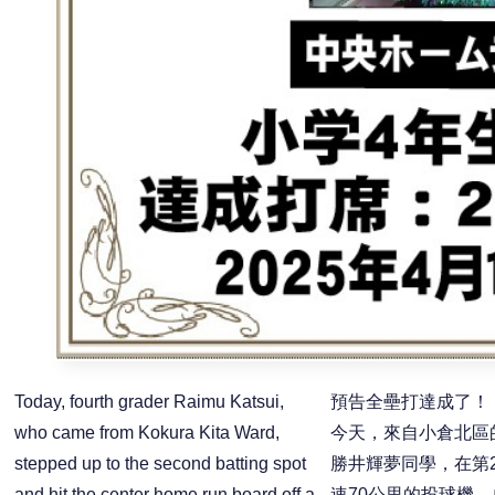
Today, fourth grader Raimu Katsui,
預告全壘打達成了！
who came from Kokura Kita Ward,
今天，來自小倉北區
stepped up to the second batting spot
勝井輝夢同學，在第
and hit the center home run board off a
速70公里的投球機