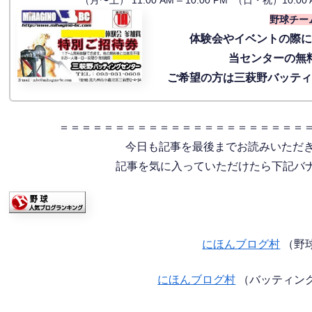
（月〜土） 11:00 AM – 10:00 PM （日・祝）10:00 
野球チー
体験会
やイベントの際
当センターの無
ご希望の方は三萩野バッテ
＝＝＝＝＝＝＝＝＝＝＝＝＝＝＝＝＝＝＝＝＝＝
今日も記事を最後までお読みいただ
記事を気に入っていただけたら下記バナー
にほんブログ村
（野
にほんブログ村
（バッティン