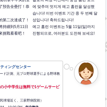
了預告全壘打！恭
에 맞추며 멋지게 예고 홈런을 달성했
습니다! 이번 이벤트 기간 중 두 번째 달
的第二次達成了！
성입니다! 축하드립니다!
持續到5月11日
예고 홈런 이벤트는 5월 11일(일)까지
來挑戰看看吧！
진행되므로, 여러분도 도전해 보세요!
ッティングセンター
ード計測、元プロ野球選手による野球教
の小中学生は無料で1ゲーム
サービ
34（市民球場近く、三萩野病院前）