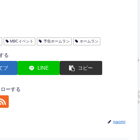
連
MBCイベント
予告ホームラン
ホームラン
する
てブ
LINE
コピー
フォローする
naomi