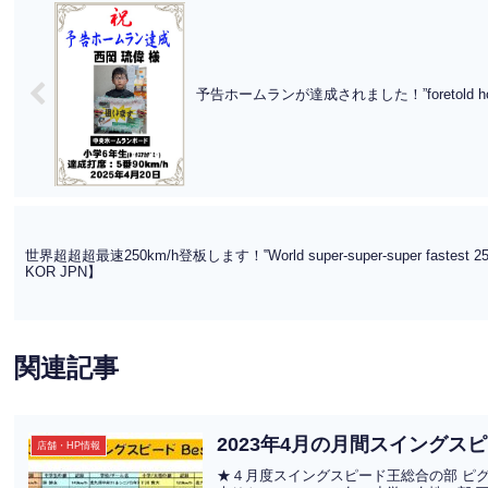
予告ホームランが達成されました！”foretold home r
世界超超超最速250km/h登板します！‟World super-super-super fastest 250km
KOR JPN】
関連記事
2023年4月の月間スイング
店舗・HP情報
★４月度スイングスピード王総合の部 ピグレッ