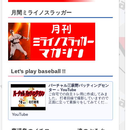
月間ミライノスラッガー
Let’s play baseball !!
バーチャル三萩野バッティングセン
ター – YouTube
ご自宅での自主トレ用に作成してみま
した。 打者目線で撮影していますので
正面に立って素振りをしてみてくださ
い。イメトレのお手伝いにはなるかと
思います。 右打者、左打者すべて３０
YouTube
球でセッティングしています。