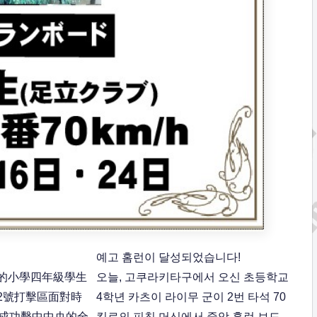
예고 홈런이 달성되었습니다!
的小學四年級學生
오늘, 고쿠라키타구에서 오신 초등학교
2號打擊區面對時
4학년 카츠이 라이무 군이 2번 타석 70
，成功擊中中央的全
킬로의 피칭 머신에서 중앙 홈런 보드