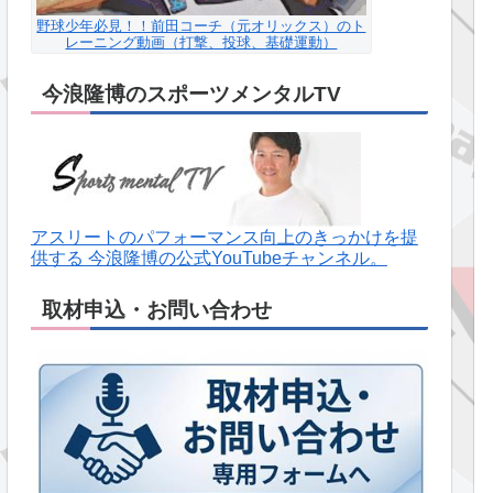
野球少年必見！！前田コーチ（元オリックス）のト
レーニング動画（打撃、投球、基礎運動）
今浪隆博のスポーツメンタルTV
アスリートのパフォーマンス向上のきっかけを提
供する 今浪隆博の公式YouTubeチャンネル。
取材申込・お問い合わせ