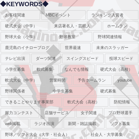
◆KEYWORDS◆
お客様関連
MBCイベント
ランキング入賞者
硬式大会（中学）
来店著名人・芸能人
ホームラン
野球大会（小学）
野球教室
野球関連情報
鹿児島のイチローブログ
世界最速
未来のスラッガー
テレビ出演
ダーツ関連
スイングスピード
投球スピード
小学生募集
軟式募集
なんでも情報
硬式大会（高校）
軟式大会（中学）
営業時間
予告ホームラン
youtube
野球関係者
中学生募集
硬式募集
できることやります事業部
軟式大会（高校）
防犯情報
握力コンテスト
店舗サービス
女子関連
プロ野球選手
web掲載
ラジオ出演
新聞・雑誌掲載
ソフト募集
野球／ソフト大会（大学・社会人）
社会人・大学募集