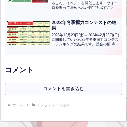
翻訳)
ろころ」イベントを開催します！サイコ
ロを振って決められた数字を出すことが
出来たら賞品ゲット、ハズレなしのイベ
ントです！①が出たら北九州下関フェニ
ックスの開幕ペアチケット、②～⑤が出
2023年冬季握力コンテストの結
インフォメーション
たらおかしひとつ⑥...全文はクリック
果
2023年12月23日(土)～2024年2月25日(日)
に開催していた2023年冬季握力コンテス
トランキングの結果です。総合の部 寺内
志騎 様 ７３．２kg/w中学生の部 吉松泰
生 君 ５４kg/w 思永中学校（３年）小学
高学年の部 藤村広...全文はクリック
コメント
コメントを書き込む
ホーム
インフォメーション