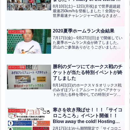
fastest challengers have come
8月10日(土)～12日(月祝)まで世界超超超
from across the country and
最速250km/hを登板しました！全国から
世界最速チャレンジャーのみなさまが遊
from South Korea!！【ENG
びにきていただきました！そして韓国か
CHT KOR JPN】
らのお客様は、イ・デホさんの動画をご
覧になり、三萩野バッティングセンター
2020夏季ホームラン大会結果
イベント情報
のサイト...全文はクリック
7月17日(金)～9月27日(日)まで開催してい
た夏季ホームラン大会が終了しました。
沢山のご参加ありがとうございました！
順位は下記のようになりました！優勝は
竹内一宏くん(小5)です。準優勝は川野貴
士さまです。おめでとうございます！！
優勝は5...全文はクリック
勝利のダーツにてホークス戦のチ
イベント情報
ケットが当たる特別イベントが終
了しました
8月14日(日)のホークスＶＳオリックス戦
のみずほプレミアムシートのペアチケッ
トが当たる枠を増やしての特別ダーツを
開催しておりましたが先程、当選完了い
たしましたのでご報告いたします。また
の機会を楽しみにされてください。※数
寒さを吹き飛ばせ！！！「サイコ
イベント情報
量限定で店内のみの...全文はクリック
ロころころ」イベント開催！！
Blow away the cold! Hosting
the ‘Korokoro Dice’ event!!(英中
2月17日(土)から期間限定で「サイコロこ