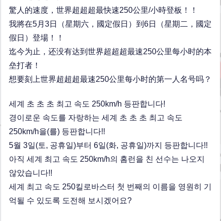
驚人的速度，世界超超超最快速250公里/小時登板！！
我將在5月3日（星期六，國定假日）到6日（星期二，國定
假日）登場！！
迄今为止，还没有达到世界超超超最速250公里每小时的本
垒打者！
想要刻上世界超超超最速250公里每小时的第一人名号吗？
세계 초 초 초 최고 속도 250km/h 등판합니다!
경이로운 속도를 자랑하는 세계 초 초 초 최고 속도
250km/h을(를) 등판합니다!!
5월 3일(토, 공휴일)부터 6일(화, 공휴일)까지 등판합니다!!
아직 세계 최고 속도 250km/h의 홈런을 친 선수는 나오지
않았습니다!!
세계 최고 속도 250킬로바스터 첫 번째의 이름을 영원히 기
억될 수 있도록 도전해 보시겠어요?