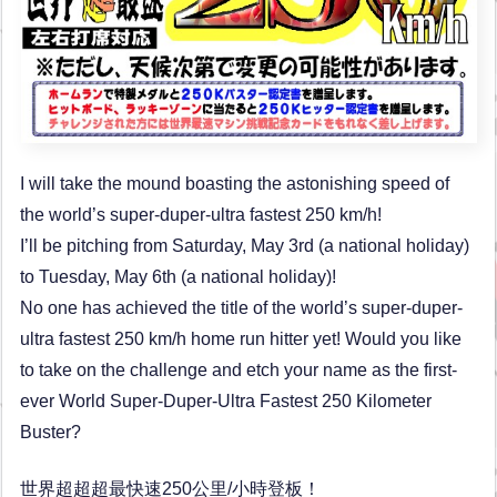
I will take the mound boasting the astonishing speed of
the world’s super-duper-ultra fastest 250 km/h!
I’ll be pitching from Saturday, May 3rd (a national holiday)
to Tuesday, May 6th (a national holiday)!
No one has achieved the title of the world’s super-duper-
ultra fastest 250 km/h home run hitter yet! Would you like
to take on the challenge and etch your name as the first-
ever World Super-Duper-Ultra Fastest 250 Kilometer
Buster?
世界超超超最快速250公里/小時登板！