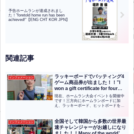
予告ホームランが達成されまし
た！”foretold home run has been
achieved!”【ENG CHT KOR JPN】
関連記事
ラッキーボードでバッティング4
インフォメーション
ゲーム商品券が出ました！！”I
won a gift certificate for four
batting games on the lucky
現在、ホームラン大会イベントを開催中
board!!”【ENG CHT KOR
です！三方向にホームランボードに加
え、ラッキーボード、ヒットボードを設
JPN】
置しており、ラッキボードに当てた方は
ホームラン大会のポイントとくじ引きガ
ムをお渡ししています！くじ引きガムと
全国そして韓国から多数の世界最
インフォメーション
は4種類の色があり、赤が出...全文はクリ
速チャレンジャーがお越しになり
ック
ました！！Many of the world’s