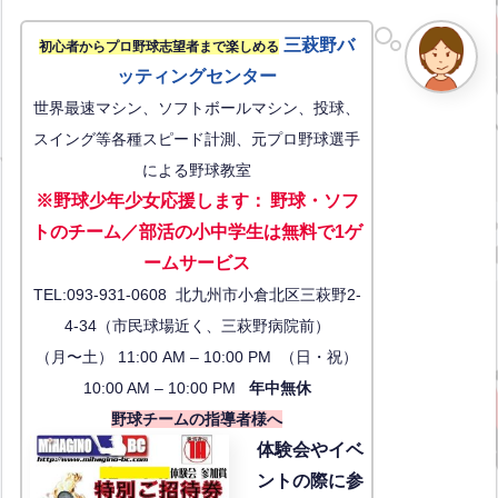
三萩野バ
初心者からプロ野球志望者まで楽しめる
ッティングセンター
世界最速マシン、ソフトボールマシン、投球、
スイング等各種スピード計測、元プロ野球選手
による野球教室
※野球少年少女応援します
：
野球・ソフ
トのチーム／部活の小中学生は無料で1ゲ
ーム
サービス
TEL:093-931-0608 北九州市小倉北区三萩野2-
4-34（市民球場近く、三萩野病院前）
（月〜土） 11:00 AM – 10:00 PM （日・祝）
10:00 AM – 10:00 PM
年中無休
野球チームの指導者様へ
体験会
やイベ
ントの際に参