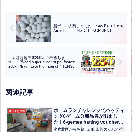
新ボール入荷しました New Balls Have
Arrived! 【ENG CHT KOR JPN】
世界超超超最速250km/h登板しま
す！！‟World super-super-super fastest
250km/h will take the mound!!‟【ENG
CHT KOR JPN】
関連記事
ホームランチャレンジでバッティ
ホットな情報
ング6ゲーム分商品券が出まし
た！6-gemes batting voucher
was won in the Home Run
小倉北区からお越しの山田幹大くん(小学