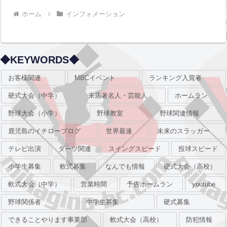
ホーム
インフォメーション
◆KEYWORDS◆
お客様関連
MBCイベント
ランキング入賞者
硬式大会（中学）
来店著名人・芸能人
ホームラン
野球大会（小学）
野球教室
野球関連情報
鹿児島のイチローブログ
世界最速
未来のスラッガー
テレビ出演
ダーツ関連
スイングスピード
投球スピード
小学生募集
軟式募集
なんでも情報
硬式大会（高校）
軟式大会（中学）
営業時間
予告ホームラン
youtube
野球関係者
中学生募集
硬式募集
できることやります事業部
軟式大会（高校）
防犯情報