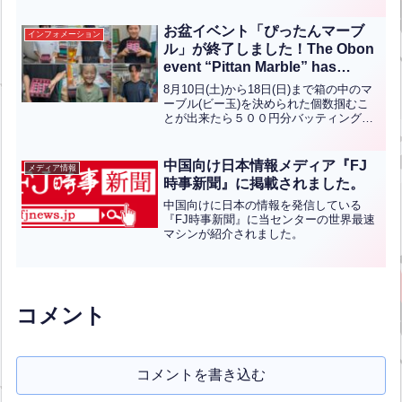
お盆イベント「ぴったんマーブ
インフォメーション
ル」が終了しました！The Obon
event “Pittan Marble” has
concluded!【ENG CHT KOR
8月10日(土)から18日(日)まで箱の中のマ
JPN】
ーブル(ビー玉)を決められた個数掴むこ
とが出来たら５００円分バッティング券
をプレゼントというイベントを開催しま
した！写真は見事ビー玉をぴったり掴ま
れたお客様たちです。おめでとうござい
中国向け日本情報メディア『FJ
メディア情報
ます！！Fr...全文はクリック
時事新聞』に掲載されました。
中国向けに日本の情報を発信している
『FJ時事新聞』に当センターの世界最速
マシンが紹介されました。
コメント
コメントを書き込む