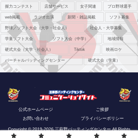
握力コンテスト
店舗サービス
女子関連
プロ野球選手
web掲載
ラジオ出演
新聞・雑誌掲載
ソフト募集
野球／ソフト大会（大学・社会人）
社会人・大学募集
学童ソフト大会
ソフト大会（中学）
地域情報
硬式大会（大学・社会人）
Tiktok
映画ロケ
バーチャルバッティングセンター
硬式大会（学童）
公式ホームページ
ご挨拶
お問い合わせ
プライバシーポリシー
Copyright © 2019-2026 三萩野バッティングセンター All Rights
Reserved.