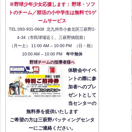
※野球少年少女応援します
：
野球・ソフ
トのチーム／部活の小中学生は無料で1ゲ
ーム
サービス
TEL:093-931-0608 北九州市小倉北区三萩野2-
4-34（市民球場近く、三萩野病院前）
（月〜土） 11:00 AM – 10:00 PM （日・祝）
10:00 AM – 10:00 PM
年中無休
野球チームの指導者様へ
体験会
やイベ
ントの際に参
加者へのプレ
ゼントとして
当センターの
無料券を提供いたします
ご希望の方は三萩野バッティングセンタ
ーにご連絡ください。