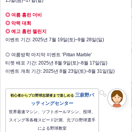
15일(금)~17일(일)
◎ 여름 홈런 더비
◎ 악력 대회
◎ 예고 홈런 챌린지
이벤트 기간: 2025년 7월 19일(토)~9월 28일(일)
◎ 여름방학 마지막 이벤트 ‘Pittan Marble’
티켓 배포 기간: 2025년 8월 9일(토)~8월 17일(일)
이벤트 개최 기간: 2025년 8월 23일(토)~8월 31일(일)
三萩野バ
初心者からプロ野球志望者まで楽しめる
ッティングセンター
世界最速マシン、ソフトボールマシン、投球、
スイング等各種スピード計測、元プロ野球選手
による野球教室