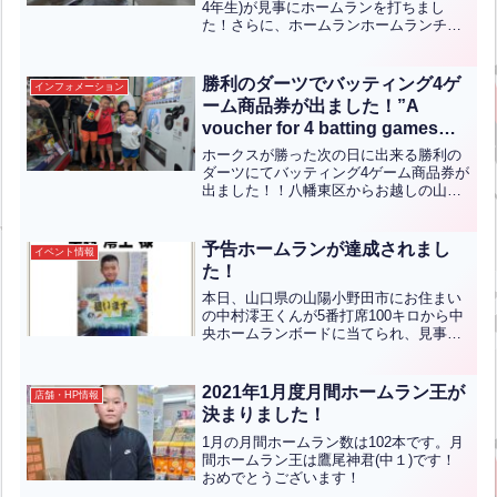
Challenge!(ENG CHT KOR
4年生)が見事にホームランを打ちまし
た！さらに、ホームランホームランチャ
JPN）
レンジでサイコロを振り、6ゲーム分のバ
ッティング商品券をゲットされました。
おめでとうございます！Kanta Yamada,
勝利のダーツでバッティング4ゲ
インフォメーション
a 4...全文はクリック
ーム商品券が出ました！”A
voucher for 4 batting games
from the victory darts!”【ENG
ホークスが勝った次の日に出来る勝利の
CHT KOR JPN】
ダーツにてバッティング4ゲーム商品券が
出ました！！八幡東区からお越しの山下
野乃葉ちゃん(年長)が見事当てられまし
た！！おめでとうございます！！こちら
の勝利のダーツはシーズンが終わるまで
予告ホームランが達成されまし
イベント情報
開催しております！勝...全文はクリック
た！
本日、山口県の山陽小野田市にお住まい
の中村澪王くんが5番打席100キロから中
央ホームランボードに当てられ、見事予
告ホームランを達成しました！おめでと
うございます！予告ホームランイベント
は5月7日(日)までのイベントとなってお
2021年1月度月間ホームラン王が
店舗・HP情報
りますので、皆さ...全文はクリック
決まりました！
1月の月間ホームラン数は102本です。月
間ホームラン王は鷹尾神君(中１)です！
おめでとうございます！