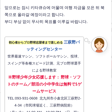
앞으로는 잠시 키타큐슈에 머물며 여행 자금을 모은 뒤 북
쪽으로 올라갈 예정이라고 합니다.
부디 부상 없이 무사히 목표를 이루길 바랍니다.
三萩野バ
初心者からプロ野球志望者まで楽しめる
ッティングセンター
世界最速マシン、ソフトボールマシン、投球、
スイング等各種スピード計測、元プロ野球選手
による野球教室
※野球少年少女応援します
：
野球・ソフ
トのチーム／部活の小中学生は無料で1ゲ
ーム
サービス
TEL:093-931-0608 北九州市小倉北区三萩野2-
4-34（市民球場近く、三萩野病院前）