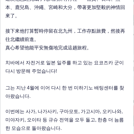
本、鹿兒島、沖繩、宮崎和大分，帶著更加堅毅的神情回
來了。
接下來他打算暫時停留在北九州，工作存點旅費，然後再
往北繼續前進。
真心希望他能平安無傷地完成這趟旅程。
치바에서 자전거로 일본 일주를 하고 있는 요코즈카 군이
다시 방문해 주었습니다!
그는 지난 4월에 이어 다시 한 번 미하기노 배팅센터를 찾
아왔습니다.
이번에는 사가, 나가사키, 구마모토, 가고시마, 오키나와,
미야자키, 오이타 등 규슈 전역을 모두 돌고, 한층 더 늠름
한 모습으로 돌아왔습니다.