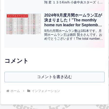
翔 君 １３５Km/h 小倉中央スターズ（３
KOR JPN】
年）小学5、6年の部 河﨑天佑 君 １２９
Km/h 小倉中央スターズ（６年）小学低
／女性の部 宮脇有希 君 １０２...全文は
2024年9月度月間ホームラン王が
インフォメーション
クリック
決まりました！”The monthly
home run leader for September
2024 has been
9月の月間ホームラン数は181本です。月
determined!”【ENG CHT KOR
間ホームラン王は徳田 賢士さんです。お
めでとうございます！The total number
JPN】
of home runs for the month of September
is 181.Congrat...全文はクリック
コメント
コメントを書き込む
ホーム
インフォメーション