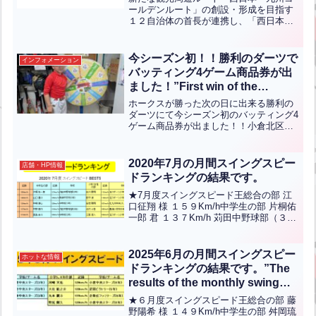
partner Business on the
ールデンルート」の創設・形成を目指す
１２自治体の首長が連携し、「西日本・
“Golden Route of the
九州ゴールデンルートアライアンス」が
West.”（英中翻訳）
設立された。西のゴールデンルートの認
知度向上につながる取り組みや情報発信
今シーズン初！！勝利のダーツで
インフォメーション
を行うパートナー事業者と...全文はクリ
バッティング4ゲーム商品券が出
ック
ました！”First win of the
season!! Got a batting 4-game
ホークスが勝った次の日に出来る勝利の
gift certificate from a victory
ダーツにて今シーズン初のバッティング4
ゲーム商品券が出ました！！小倉北区か
dart!”【ENG CHT KOR JPN】
らお越しの大佐龍之介くん(小学5年生)が
見事当てられました！！おめでとうござ
います！！こちらの勝利のダーツはシー
2020年7月の月間スイングスピー
店舗・HP情報
ズンが終わるまで開...全文はクリック
ドランキングの結果です。
★7月度スイングスピード王総合の部 江
口征翔 様 １５９Km/h中学生の部 片桐佑
一郎 君 １３７Km/h 苅田中野球部（３
年）小学／女性の部 白川愛翔 君 １１３
Km/h 沼スポーツ少年団（５年）ランク
インされた方々おめでとうございま
2025年6月の月間スイングスピー
ホットな情報
す！...全文はクリック
ドランキングの結果です。”The
results of the monthly swing
speed ranking for June 2025
★６月度スイングスピード王総合の部 藤
are as follows.”【ENG CHT
野陽希 様 １４９Km/h中学生の部 舛岡琉