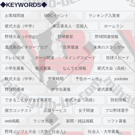
◆KEYWORDS◆
お客様関連
MBCイベント
ランキング入賞者
硬式大会（中学）
来店著名人・芸能人
ホームラン
野球大会（小学）
野球教室
野球関連情報
鹿児島のイチローブログ
世界最速
未来のスラッガー
テレビ出演
ダーツ関連
スイングスピード
投球スピード
小学生募集
軟式募集
なんでも情報
硬式大会（高校）
軟式大会（中学）
営業時間
予告ホームラン
youtube
野球関係者
中学生募集
硬式募集
できることやります事業部
軟式大会（高校）
防犯情報
握力コンテスト
店舗サービス
女子関連
プロ野球選手
web掲載
ラジオ出演
新聞・雑誌掲載
ソフト募集
野球／ソフト大会（大学・社会人）
社会人・大学募集