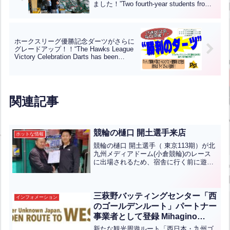
ました！”Two fourth-year students from
Osaka International University visited our
batting center for their graduation
research!”
ホークスリーグ優勝記念ダーツがさらに
グレードアップ！！“The Hawks League
Victory Celebration Darts has been
upgraded even further!!”
関連記事
競輪の樋口 開土選手来店
ホットな情報
競輪の樋口 開土選手（ 東京113期）が北
九州メディアドーム(小倉競輪)のレース
に出場されるため、宿舎に行く前に遊び
に来てくれました。前回来た時に色紙を
切らしていたため今回はきっちりといた
だきましたよ。大事なマイチャリといつ
も一緒です。
三萩野バッティングセンター「西
インフォメーション
のゴールデンルート」パートナー
事業者として登録 Mihagino
Batting Center” registered as a
新たな観光周遊ルート「西日本・九州ゴ