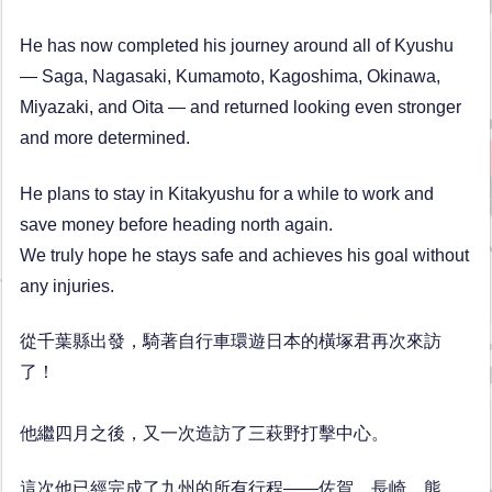
He has now completed his journey around all of Kyushu
— Saga, Nagasaki, Kumamoto, Kagoshima, Okinawa,
Miyazaki, and Oita — and returned looking even stronger
and more determined.
He plans to stay in Kitakyushu for a while to work and
save money before heading north again.
We truly hope he stays safe and achieves his goal without
any injuries.
從千葉縣出發，騎著自行車環遊日本的橫塚君再次來訪
了！
他繼四月之後，又一次造訪了三萩野打擊中心。
這次他已經完成了九州的所有行程——佐賀、長崎、熊