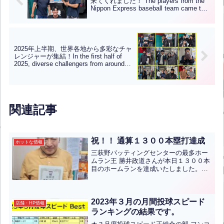
来てくれました！”The players from the
Nippon Express baseball team came to
practice with us!”【ENG CHT KOR
JPN】
2025年上半期、世界各地から多彩なチャ
レンジャーが集結！In the first half of
2025, diverse challengers from around
the world gathered!
関連記事
祝！！ 通算１３００本塁打達成
ホットな情報
三萩野バッティングセンターの最多ホー
ムラン王 勝井政道さんが本日１３００本
目のホームランを達成いたしました。こ
の方は２０年間に月間最多賞を６９回、
年間最多ホームラン王を１１回獲得して
います。おめでとうございます。
2023年３月の月間投球スピード
店舗・HP情報
ランキングの結果です。