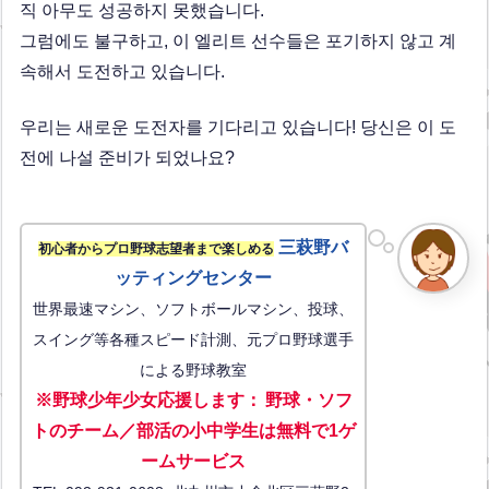
직 아무도 성공하지 못했습니다.
그럼에도 불구하고, 이 엘리트 선수들은 포기하지 않고 계
속해서 도전하고 있습니다.
우리는 새로운 도전자를 기다리고 있습니다! 당신은 이 도
전에 나설 준비가 되었나요?
三萩野バ
初心者からプロ野球志望者まで楽しめる
ッティングセンター
世界最速マシン、ソフトボールマシン、投球、
スイング等各種スピード計測、元プロ野球選手
による野球教室
※野球少年少女応援します
：
野球・ソフ
トのチーム／部活の小中学生は無料で1ゲ
ーム
サービス