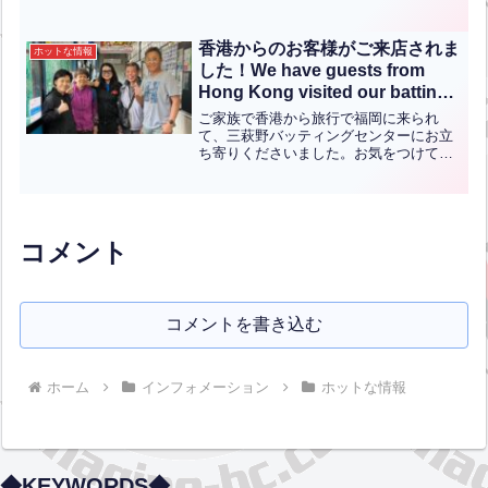
操世界選手権（世界体操）は2011年の東
京大会以来10年ぶり、新体操世界選手権
（世界新体操）は2009年の三重大会以来
香港からのお客様がご来店されま
ホットな情報
12年ぶり...全文はクリック
した！We have guests from
Hong Kong visited our batting
center!(英中翻訳)
ご家族で香港から旅行で福岡に来られ
て、三萩野バッティングセンターにお立
ち寄りくださいました。お気をつけて観
光されてください！またのご来店お待ち
しています！【English】A family from
Hong Kong visited Fu...全文はクリック
コメント
コメントを書き込む
ホーム
インフォメーション
ホットな情報
◆KEYWORDS◆