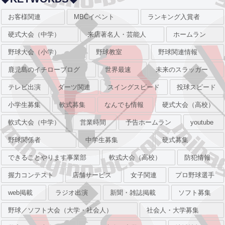
お客様関連
MBCイベント
ランキング入賞者
硬式大会（中学）
来店著名人・芸能人
ホームラン
野球大会（小学）
野球教室
野球関連情報
鹿児島のイチローブログ
世界最速
未来のスラッガー
テレビ出演
ダーツ関連
スイングスピード
投球スピード
小学生募集
軟式募集
なんでも情報
硬式大会（高校）
軟式大会（中学）
営業時間
予告ホームラン
youtube
野球関係者
中学生募集
硬式募集
できることやります事業部
軟式大会（高校）
防犯情報
握力コンテスト
店舗サービス
女子関連
プロ野球選手
web掲載
ラジオ出演
新聞・雑誌掲載
ソフト募集
野球／ソフト大会（大学・社会人）
社会人・大学募集