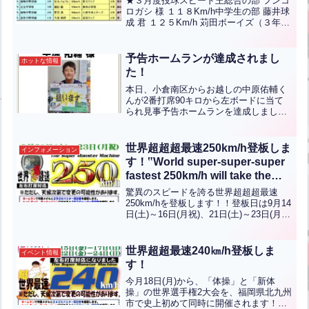
★３月度投球スピード王総合の部 フンコ
ロガシ 様 １１８Km/h中学生の部 藤井球
成 君 １２５Km/h 苅田ボーイズ（３年）
小学5-6年の部 江﨑遼 君 ９７Kｍ/ｈ 足
立クラブ（６年）小学低/女性の部 ニ保
樹 君 ８５Kｍ/ｈ 行橋リト...全文はクリ
予告ホームランが達成されまし
ホットな情報
ック
た！
本日、小倉南区からお越しの中原佑輔く
んが2番打席90キロから左ボードに当て
られ見事予告ホームランを達成しまし
た！おめでとうございます！予告ホーム
ランイベントは5月8日まで開催していま
すので、ぜひとも挑戦してみてくださ
世界超超超最速250km/h登板しま
インフォメーション
い！！
す！‟World super-super-super
fastest 250km/h will take the
mound!!‟【ENG CHT KOR
驚異のスピードを誇る世界超超超最速
JPN】
250km/hを登板します！！登板日は9月14
日(土)～16日(月祝)、21日(土)～23日(月
祝)2回にわたって登板します！！まだ世
界超超超最速250km/hのホームラン達成
者の方はまだ出ていません！！世...全文
世界超超最速240㎞/h登板しま
イベント情報
はクリック
す！
今月18日(月)から、「体操」と「新体
操」の世界選手権2大会を、福岡県北九州
市で史上初めて同時に開催されます！体