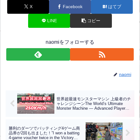
X
Facebook
はてブ
LINE
コピー
naomiをフォローする
naomi
世界超最速モンスターマシン 上級者のチ
ャレンジシーンThe World’s Ultimate
Monster Machine — Advanced Player
Challenge Scene【ENG CHT KOR
JPN】
勝利のダーツでバッティング4ゲーム商
品券が2回も出ました！”I won a batting
4-game voucher twice in the Victory