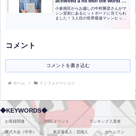
achieved a hit with the world’s
ultra-ultra-ultra-fast machine!!
小倉南区からお越しの中村勝彦さんがマ
シン室前にあるヒットボードに当てられ
ました！３人目の世界最速マシンヒッタ
ーの称号が与えられます！おめでとうご
ざいます！！【English】Mr. Katsuhiko
Nakamura from Kokur...全文はクリック
コメント
コメントを書き込む
ホーム
インフォメーション
◆KEYWORDS◆
お客様関連
MBCイベント
ランキング入賞者
硬式大会（中学）
来店著名人・芸能人
ホームラン