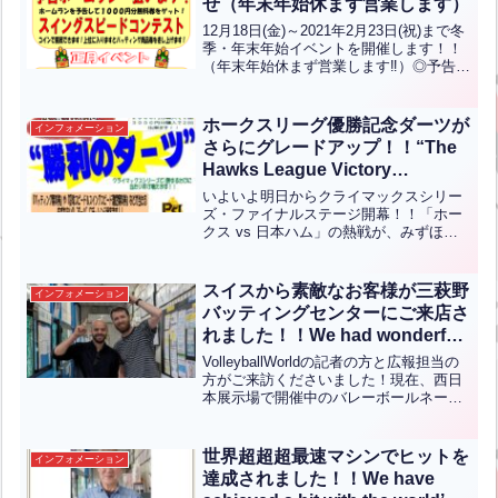
せ（年末年始休まず営業します）
12月18日(金)～2021年2月23日(祝)まで冬
季・年末年始イベントを開催します！！
（年末年始休まず営業します‼️）◎予告ホ
ームランカウンターにて「ホームランを
打ちます！」と専用チケットを持ってき
て１ゲームの間にホームランボードに当
ホークスリーグ優勝記念ダーツが
インフォメーション
たり...全文はクリック
さらにグレードアップ！！“The
Hawks League Victory
Celebration Darts has been
いよいよ明日からクライマックスシリー
upgraded even further!!”
ズ・ファイナルステージ開幕！！「ホー
クス vs 日本ハム」の熱戦が、みずほ
PayPayドームでスタートします！！そし
て、あの「リーグ優勝記念ダーツ」が、
なんとパワーアップして登場！今回は
スイスから素敵なお客様が三萩野
インフォメーション
「クライマックス進...全文はクリック
バッティングセンターにご来店さ
れました！！We had wonderful
guests from Switzerland visit
VolleyballWorldの記者の方と広報担当の
the Mihagino Batting Center!(英
方がご来訪くださいました！現在、西日
本展示場で開催中のバレーボールネーシ
中翻訳)
ョンズリーグ2024の取材のために北九州
にお越しになり、その際に三萩野バッテ
ィングセンターにもお立ち寄りいただき
世界超超超最速マシンでヒットを
インフォメーション
まし...全文はクリック
達成されました！！We have