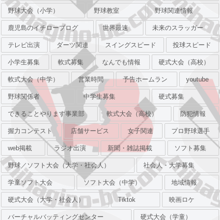
野球大会（小学）
野球教室
野球関連情報
鹿児島のイチローブログ
世界最速
未来のスラッガー
テレビ出演
ダーツ関連
スイングスピード
投球スピード
小学生募集
軟式募集
なんでも情報
硬式大会（高校）
軟式大会（中学）
営業時間
予告ホームラン
youtube
野球関係者
中学生募集
硬式募集
できることやります事業部
軟式大会（高校）
防犯情報
握力コンテスト
店舗サービス
女子関連
プロ野球選手
web掲載
ラジオ出演
新聞・雑誌掲載
ソフト募集
野球／ソフト大会（大学・社会人）
社会人・大学募集
学童ソフト大会
ソフト大会（中学）
地域情報
硬式大会（大学・社会人）
Tiktok
映画ロケ
バーチャルバッティングセンター
硬式大会（学童）