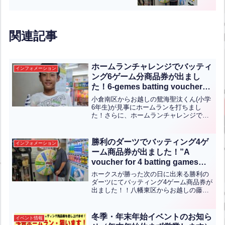
Darts game!”【ENG CHT KOR JPN】
関連記事
ホームランチャレンジでバッティ
インフォメーション
ング6ゲーム分商品券が出まし
た！6-gemes batting voucher
was won in the Home Run
小倉南区からお越しの鴛海聖汰くん(小学
Challenge!【ENG CHT KOR
6年生)が見事にホームランを打ちまし
た！さらに、ホームランチャレンジでサ
JPN】
イコロを振り、6ゲーム分のバッティング
商品券をゲットされました。おめでとう
ございます！Seita Oshiumi, a 6th-g...全
勝利のダーツでバッティング4ゲ
インフォメーション
文はクリック
ーム商品券が出ました！”A
voucher for 4 batting games
from the victory darts!”【ENG
ホークスが勝った次の日に出来る勝利の
CHT KOR JPN】
ダーツにてバッティング4ゲーム商品券が
出ました！！八幡東区からお越しの藤田
翔真くん(中学2年生)と中学生の男の子が
見事当てられました！！おめでとうござ
います！！こちらの勝利のダーツはシー
冬季・年末年始イベントのお知ら
イベント情報
ズンが終わるまで開...全文はクリック