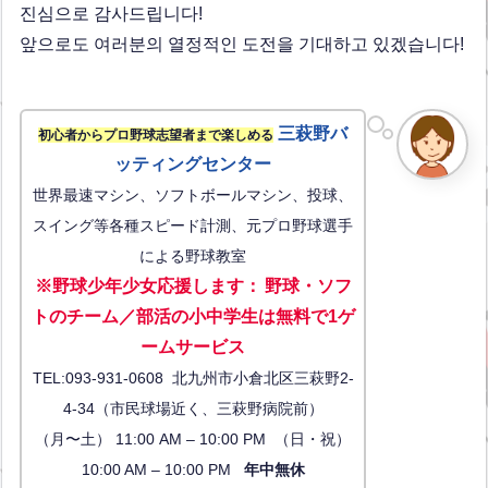
진심으로 감사드립니다!
앞으로도 여러분의 열정적인 도전을 기대하고 있겠습니다!
三萩野バ
初心者からプロ野球志望者まで楽しめる
ッティングセンター
世界最速マシン、ソフトボールマシン、投球、
スイング等各種スピード計測、元プロ野球選手
による野球教室
※野球少年少女応援します
：
野球・ソフ
トのチーム／部活の小中学生は無料で1ゲ
ーム
サービス
TEL:093-931-0608 北九州市小倉北区三萩野2-
4-34（市民球場近く、三萩野病院前）
（月〜土） 11:00 AM – 10:00 PM （日・祝）
10:00 AM – 10:00 PM
年中無休