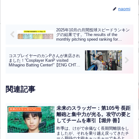
naomi
2025年10月の月間投球スピードランキン
グの結果です。”The results of the
monthly pitching speed ranking for
October 2025 are as follows.”【ENG
CHT KOR JPN】
コスプレイヤーのカンPさんが来店され
ました！”Cosplayer KanP visited
Mihagino Batting Center!”【ENG CHT
KOR JPN】
関連記事
未来のスラッガー：第105号 長距
未来のスラッガー°⌖꙳✧˖°
離砲と集中力が光る。攻守の要と
してチームを牽引【堀井 善】
昨季は、けがで余儀なく長期間離脱をし
ましたが、それを乗り越え戻ってきたチ
ーム期待の大砲キャッチャーであるとと