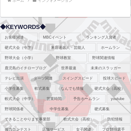
ホーム
インフォメーション
◆KEYWORDS◆
お客様関連
MBCイベント
ランキング入賞者
硬式大会（中学）
来店著名人・芸能人
ホームラン
野球大会（小学）
野球教室
野球関連情報
鹿児島のイチローブログ
世界最速
未来のスラッガー
テレビ出演
ダーツ関連
スイングスピード
投球スピード
小学生募集
軟式募集
なんでも情報
硬式大会（高校）
軟式大会（中学）
営業時間
予告ホームラン
youtube
野球関係者
中学生募集
硬式募集
できることやります事業部
軟式大会（高校）
防犯情報
握力コンテスト
店舗サービス
女子関連
プロ野球選手