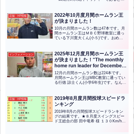
もにチームの要である善君。けがを乗り
越えたことで、精神的にも成長を感じて
います。また、バッティングセンターで
2022年10月度月間ホームラン王
店舗・HP情報
も、恵まれた体格から放た...全文はクリ
が決まりました！
ック
10月の月間ホームラン数は47本です。月
間ホームラン王はＭＢＣ野球教室に通っ
ている下川寛大くん(小５)です。おめで
とうございます！
2025年12月度月間ホームラン王
インフォメーション
が決まりました！“The monthly
home run leader for December
2025 has been
12月の月間ホームラン数は224本です。
determined!”【ENG CHT KOR
月間ホームラン王はMBC教室に通ってい
る行徳 諒士くん(小学6年生)です。なんと
JPN】
４４本もホームランを打ちました。おめ
でとうございます！The total number of
home runs in ...全文はクリック
2019年8月度月間投球スピードラ
店舗・HP情報
ンキング
2019年8月の月間投球スピードランキン
グの結果です。★８月度スイングスピー
ド王総合の部 田中竜希 様 １３０Km/h中
学生の部 藤田和樹 君 １２０Km/h 下関
マリナーズ（２年）小学/女性の部 池永