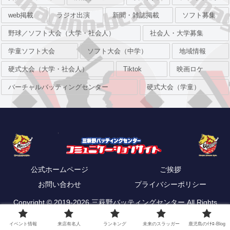
web掲載
ラジオ出演
新聞・雑誌掲載
ソフト募集
野球／ソフト大会（大学・社会人）
社会人・大学募集
学童ソフト大会
ソフト大会（中学）
地域情報
硬式大会（大学・社会人）
Tiktok
映画ロケ
バーチャルバッティングセンター
硬式大会（学童）
公式ホームページ
ご挨拶
お問い合わせ
プライバシーポリシー
Copyright © 2019-2026 三萩野バッティングセンター All Rights
Reserved.
イベント情報
来店有名人
ランキング
未来のスラッガー
鹿児島のｲﾁﾛ-Blog