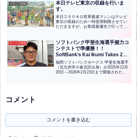
隆之助 君 １０９Km/h 穴生少年野...全文
本日テレビ東京の収録を行いま
メディア情報
はクリック
す。
本日２５０キロ世界最速マシンはテレビ
東京の収録のため一時使用制限させてい
ただきますが、お客様最優先で行ってま
いりますので、どうぞご了承ください。
よろしくお願いします。
ソフトバンク甲斐生海選手握力コ
ホットな情報
ンテストで準優勝！！
SoftBank’s Kai Ikumi Takes 2nd
Place in Grip Strength Contest!
福岡ソフトバンクホークス 甲斐生海選手
【ENG CHT KOR JPN】
（北九州市小倉北区出身）が2025年12月
20日～2026年2月23日まで開催された冬
季握力コンテストで72.2Kgの記録で見事
準優勝しました。甲斐選手は地元霧丘中
学校野球部から九国大付属高校、東北福
祉...全文はクリック
コメント
コメントを書き込む