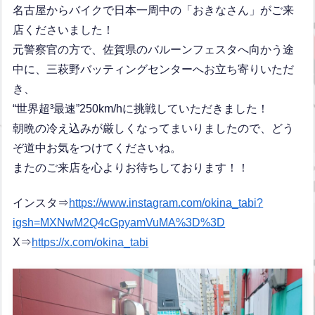
名古屋からバイクで日本一周中の「おきなさん」がご来
店くださいました！
元警察官の方で、佐賀県のバルーンフェスタへ向かう途
中に、三萩野バッティングセンターへお立ち寄りいただ
き、
“世界超³最速”250km/hに挑戦していただきました！
朝晩の冷え込みが厳しくなってまいりましたので、どう
ぞ道中お気をつけてくださいね。
またのご来店を心よりお待ちしております！！
インスタ⇒
https://www.instagram.com/okina_tabi?
igsh=MXNwM2Q4cGpyamVuMA%3D%3D
X⇒
https://x.com/okina_tabi