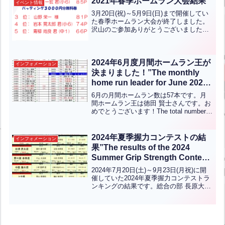
2021年春季ホームラン大会結果
イベント情報
3月20日(祝)～5月9日(日)まで開催してい
た春季ホームラン大会が終了しました。
沢山のご参加ありがとうございました！
順位は下記のようになりました！優勝は
勝井政道さまです。準優勝は竹内一宏く
ん(小6)です。おめでとうございます！！
優勝は50...全文はクリック
2024年6月度月間ホームラン王が
インフォメーション
決まりました！”The monthly
home run leader for June 2024
has been determined!”【ENG
6月の月間ホームラン数は57本です。月
CHT KOR JPN】
間ホームラン王は徳田 賢士さんです。お
めでとうございます！The total number
of home runs for the month of June is
57.Congratulation...全文はクリック
2024年夏季握力コンテストの結
インフォメーション
果”The results of the 2024
Summer Grip Strength Contest
are as follows”【ENG CHT KOR
2024年7月20日(土)～9月23日(月祝)に開
JPN】
催していた2024年夏季握力コンテストラ
ンキングの結果です。総合の部 長原大輔
様 ７５．８kg/w中学生の部 杉浦蒼太 君
５４．８kg/w 守恒中学校（２年）小学高
学年の部 野々原春季 ...全文はクリック