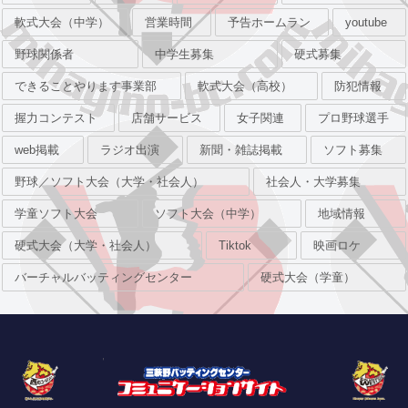
軟式大会（中学）
営業時間
予告ホームラン
youtube
野球関係者
中学生募集
硬式募集
できることやります事業部
軟式大会（高校）
防犯情報
握力コンテスト
店舗サービス
女子関連
プロ野球選手
web掲載
ラジオ出演
新聞・雑誌掲載
ソフト募集
野球／ソフト大会（大学・社会人）
社会人・大学募集
学童ソフト大会
ソフト大会（中学）
地域情報
硬式大会（大学・社会人）
Tiktok
映画ロケ
バーチャルバッティングセンター
硬式大会（学童）