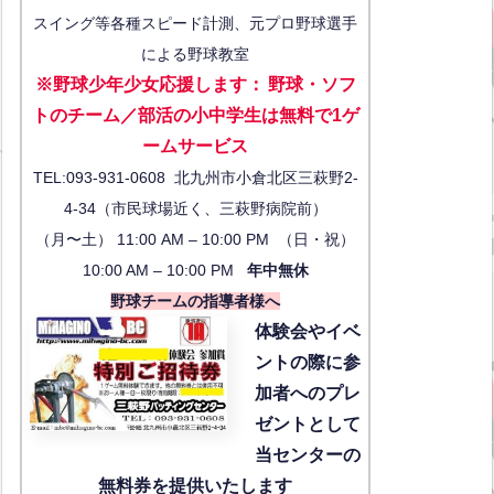
スイング等各種スピード計測、元プロ野球選手
による野球教室
※野球少年少女応援します
：
野球・ソフ
トのチーム／部活の小中学生は無料で1ゲ
ーム
サービス
TEL:093-931-0608 北九州市小倉北区三萩野2-
4-34（市民球場近く、三萩野病院前）
（月〜土） 11:00 AM – 10:00 PM （日・祝）
10:00 AM – 10:00 PM
年中無休
野球チームの指導者様へ
体験会
やイベ
ントの際に参
加者へのプレ
ゼントとして
当センターの
無料券を提供いたします