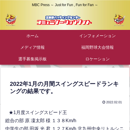
MBC Press ～ Just for Fun , Fun for Fan ～
ホーム
インフォメーション
メディア情報
福岡野球大会情報
選手募集掲示板
ロケーション
2022年1月の月間スイングスピードランキ
ングの結果です。
2022.02.01
★1月度スイングスピード王
総合の部 原 凜太郎 様 １３８Km/h
中学生の部 田坂 光 君 １２７Km/h 北九州中央リトルシニ