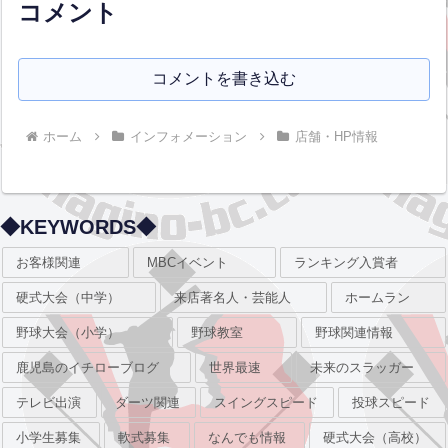
コメント
コメントを書き込む
ホーム
インフォメーション
店舗・HP情報
◆KEYWORDS◆
お客様関連
MBCイベント
ランキング入賞者
硬式大会（中学）
来店著名人・芸能人
ホームラン
野球大会（小学）
野球教室
野球関連情報
鹿児島のイチローブログ
世界最速
未来のスラッガー
テレビ出演
ダーツ関連
スイングスピード
投球スピード
小学生募集
軟式募集
なんでも情報
硬式大会（高校）