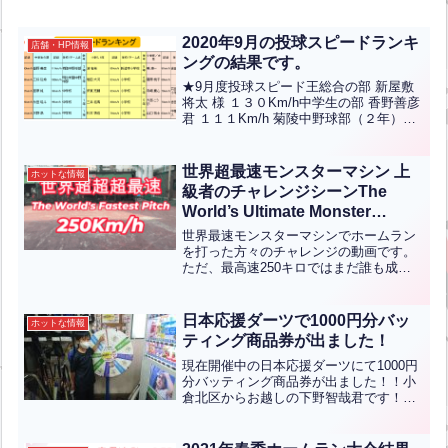
2020年9月の投球スピードランキ
店舗・HP情報
ングの結果です。
★9月度投球スピード王総合の部 新屋敷
将太 様 １３０Km/h中学生の部 香野善彦
君 １１１Km/h 菊陵中野球部（２年）小
学5-6年の部 濱有希 君 ８５Km/h 新道寺
小学校（５年）小学低/女性の部 鳴凛一
君 ９１Kｍ/ｈ 吉田レグ...全文はクリック
世界超最速モンスターマシン 上
ホットな情報
級者のチャレンジシーンThe
World’s Ultimate Monster
Machine — Advanced Player
世界最速モンスターマシンでホームラン
Challenge Scene【ENG CHT
を打った方々のチャレンジの動画です。
ただ、最高速250キロではまだ誰も成功
KOR JPN】
していません。さすが猛者たち喰らいつ
いていってます。求む！新たなチャレン
ジャー！！世界最速のスピードはこれ
日本応援ダーツで1000円分バッ
ホットな情報
だ！！ This is ...全文はクリック
ティング商品券が出ました！
現在開催中の日本応援ダーツにて1000円
分バッティング商品券が出ました！！小
倉北区からお越しの下野智哉君です！お
めでとうございます！シーズン開幕まで
こちらのダーツを開催しておりますので
是非とも挑戦してください！！