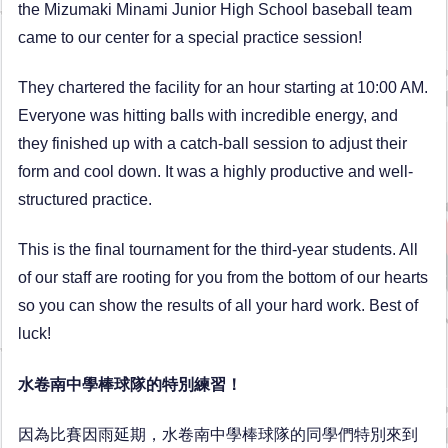
the Mizumaki Minami Junior High School baseball team
came to our center for a special practice session!
They chartered the facility for an hour starting at 10:00 AM.
Everyone was hitting balls with incredible energy, and
they finished up with a catch-ball session to adjust their
form and cool down. It was a highly productive and well-
structured practice.
This is the final tournament for the third-year students. All
of our staff are rooting for you from the bottom of our hearts
so you can show the results of all your hard work. Best of
luck!
水卷南中學棒球隊的特別練習！
因為比賽因雨延期，水卷南中學棒球隊的同學們特別來到