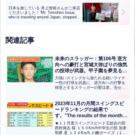
日本を旅している 井上智裕さんがご来店
くださいました！”Mr. Tomohiro Inoue,
who is traveling around Japan, stopped
by our batting center!”【ENG CHT KOR
JPN】
関連記事
未来のスラッガー：第106号 逆方
未来のスラッガー°⌖꙳✧˖°
向への豪打と宮城大弥ばりの強気
の投球が武器。甲子園を夢見る二
刀流。【鴛海 聖汰】
力強いスイングから放たれる鋭いライナ
ー性の打球を武器に、逆方向への打撃を
得意とするスラッガーの聖汰君。当セン
ターの７月度の月間ホームラン王に輝く
など、その才能を証明しています。ま
た、投手としても安定感のある左腕で、
2023年11月の月間スイングスピ
店舗・HP情報
憧れの宮城大弥投手を手本に...全文はク
ードランキングの結果で
リック
す。”The results of the monthly
swing speed ranking for
★１１月度スイングスピード王総合の部
November 2023 are as
西村偉志 様 １５０Km/h中学生の部 加来
明希 君 １２４Km/h 八幡ボーイズ（１
follows.”(英中翻訳)