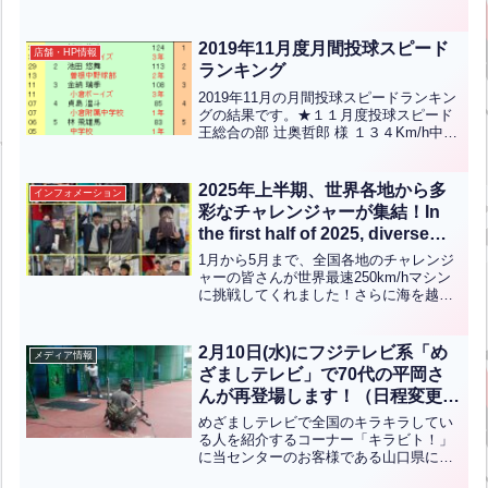
年）小学／女性の部 山下隼 君 １１９
Km/h ポルテ（６年）ランクインされた
方々おめでとうございます！【Engli...全
2019年11月度月間投球スピード
店舗・HP情報
文はクリック
ランキング
2019年11月の月間投球スピードランキン
グの結果です。★１１月度投球スピード
王総合の部 辻奥哲郎 様 １３４Km/h中学
生の部 杉田悠斗 君 １２４Km/h 小倉ボ
ーイズ（３年）小学/女性の部 池永隆之
助 君 １１１Km/h 穴生少年野球...全文は
2025年上半期、世界各地から多
インフォメーション
クリック
彩なチャレンジャーが集結！In
the first half of 2025, diverse
challengers from around the
1月から5月まで、全国各地のチャレンジ
world gathered!
ャーの皆さんが世界最速250km/hマシン
に挑戦してくれました！さらに海を越え
て、世界中からもたくさんの方が遊びに
来てくださり、本当に嬉しかったです。
心から感謝しています！ありがとうござ
2月10日(水)にフジテレビ系「め
メディア情報
いました！これか...全文はクリック
ざましテレビ」で70代の平岡さ
んが再登場します！（日程変更し
ました）
めざましテレビで全国のキラキラしてい
る人を紹介するコーナー「キラビト！」
に当センターのお客様である山口県にお
住いの世界最速バスターの平岡治郎さん