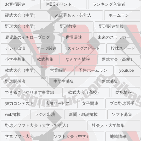
お客様関連
MBCイベント
ランキング入賞者
硬式大会（中学）
来店著名人・芸能人
ホームラン
野球大会（小学）
野球教室
野球関連情報
鹿児島のイチローブログ
世界最速
未来のスラッガー
テレビ出演
ダーツ関連
スイングスピード
投球スピード
小学生募集
軟式募集
なんでも情報
硬式大会（高校）
軟式大会（中学）
営業時間
予告ホームラン
youtube
野球関係者
中学生募集
硬式募集
できることやります事業部
軟式大会（高校）
防犯情報
握力コンテスト
店舗サービス
女子関連
プロ野球選手
web掲載
ラジオ出演
新聞・雑誌掲載
ソフト募集
野球／ソフト大会（大学・社会人）
社会人・大学募集
学童ソフト大会
ソフト大会（中学）
地域情報