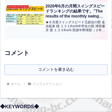
が再登場します！！4年前の2016年10月4
日に放送されましたが、今回下記の日程
2026年6月の月間スイングスピー
インフォメーション
で再放送が決定し...全文はクリック
ドランキングの結果です。”The
results of the monthly swing
speed ranking for June 2026
★６月度スイングスピード王総合の部 金
are as follows.”【ENG CHT
光拓来 様 １３１Km/h中学生の部 津田優
月 君 １３３Km/h 田原中野球部（２年）
KOR JPN】
小学5-6年の部 三村夏輝 君 １２９Kｍ/ｈ
足原ビクトリー（６年）小学低/女性の部
松本光生 君 ９７Kｍ/ｈ...全文はクリック
コメント
コメントを書き込む
ホーム
インフォメーション
◆KEYWORDS◆