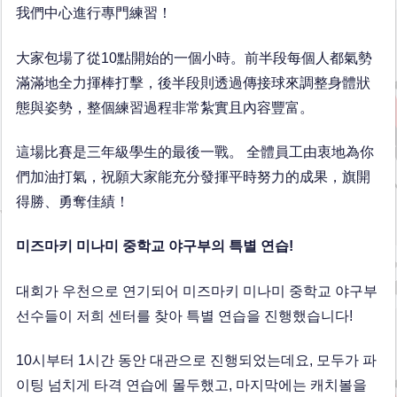
我們中心進行專門練習！
大家包場了從10點開始的一個小時。前半段每個人都氣勢
滿滿地全力揮棒打擊，後半段則透過傳接球來調整身體狀
態與姿勢，整個練習過程非常紮實且內容豐富。
這場比賽是三年級學生的最後一戰。 全體員工由衷地為你
們加油打氣，祝願大家能充分發揮平時努力的成果，旗開
得勝、勇奪佳績！
미즈마키 미나미 중학교 야구부의 특별 연습!
대회가 우천으로 연기되어 미즈마키 미나미 중학교 야구부
선수들이 저희 센터를 찾아 특별 연습을 진행했습니다!
10시부터 1시간 동안 대관으로 진행되었는데요, 모두가 파
이팅 넘치게 타격 연습에 몰두했고, 마지막에는 캐치볼을