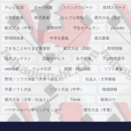
テレビ出演
ダーツ関連
スイングスピード
投球スピード
小学生募集
軟式募集
なんでも情報
硬式大会（高校）
軟式大会（中学）
営業時間
予告ホームラン
youtube
野球関係者
中学生募集
硬式募集
できることやります事業部
軟式大会（高校）
防犯情報
握力コンテスト
店舗サービス
女子関連
プロ野球選手
web掲載
ラジオ出演
新聞・雑誌掲載
ソフト募集
野球／ソフト大会（大学・社会人）
社会人・大学募集
学童ソフト大会
ソフト大会（中学）
地域情報
硬式大会（大学・社会人）
Tiktok
映画ロケ
バーチャルバッティングセンター
硬式大会（学童）