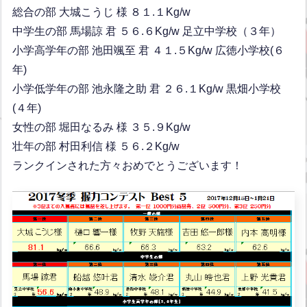
総合の部 大城こうじ 様 ８１.１Kg/w
中学生の部 馬場諒 君 ５６.６Kg/w 足立中学校（３年）
小学高学年の部 池田颯至 君 ４１.５Kg/w 広徳小学校(６
年)
小学低学年の部 池永隆之助 君 ２６.１Kg/w 黒畑小学校
(４年)
女性の部 堀田なるみ 様 ３５.９Kg/w
壮年の部 村田利信 様 ５６.２Kg/w
ランクインされた方々おめでとうございます！