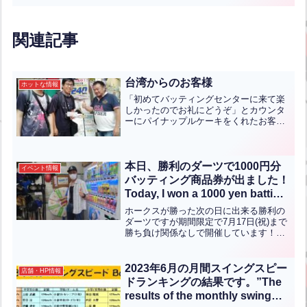
関連記事
台湾からのお客様
ホットな情報
「初めてバッティングセンターに来て楽
しかったのでお礼にどうぞ」とカウンタ
ーにパイナップルケーキをくれたお客さ
んが。聞くと福岡に旅行に来た台湾の方
で検索で三萩野バッティングセンターを
さがしてわざわざ新幹線に乗ってきてく
れたそうです。明日台湾に...全文はクリ
本日、勝利のダーツで1000円分
イベント情報
ック
バッティング商品券が出ました！
Today, I won a 1000 yen batting
coupon at the Victory Darts!
ホークスが勝った次の日に出来る勝利の
ダーツですが期間限定で7月17日(祝)まで
勝ち負け関係なしで開催しています！そ
して本日1000円分のバッティング商品券
が出ました！！兵庫県加古川市からお越
しのMr.忍さまが見事当てられました！！
2023年6月の月間スイングスピー
店舗・HP情報
おめでとう...全文はクリック
ドランキングの結果です。”The
results of the monthly swing