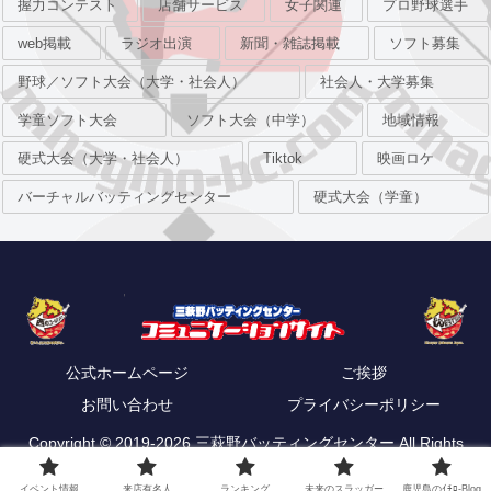
握力コンテスト
店舗サービス
女子関連
プロ野球選手
web掲載
ラジオ出演
新聞・雑誌掲載
ソフト募集
野球／ソフト大会（大学・社会人）
社会人・大学募集
学童ソフト大会
ソフト大会（中学）
地域情報
硬式大会（大学・社会人）
Tiktok
映画ロケ
バーチャルバッティングセンター
硬式大会（学童）
公式ホームページ
ご挨拶
お問い合わせ
プライバシーポリシー
Copyright © 2019-2026 三萩野バッティングセンター All Rights
Reserved.
イベント情報
来店有名人
ランキング
未来のスラッガー
鹿児島のｲﾁﾛ-Blog