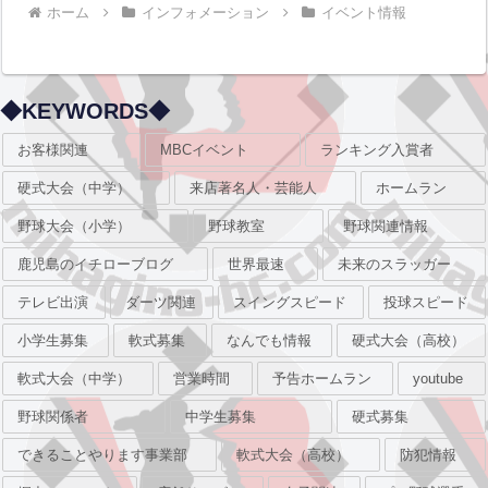
ホーム
インフォメーション
イベント情報
◆KEYWORDS◆
お客様関連
MBCイベント
ランキング入賞者
硬式大会（中学）
来店著名人・芸能人
ホームラン
野球大会（小学）
野球教室
野球関連情報
鹿児島のイチローブログ
世界最速
未来のスラッガー
テレビ出演
ダーツ関連
スイングスピード
投球スピード
小学生募集
軟式募集
なんでも情報
硬式大会（高校）
軟式大会（中学）
営業時間
予告ホームラン
youtube
野球関係者
中学生募集
硬式募集
できることやります事業部
軟式大会（高校）
防犯情報