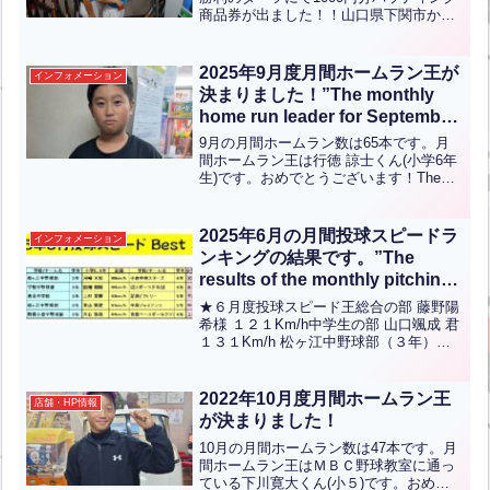
商品券が出ました！！山口県下関市から
お越しの益田 将多君です！おめでとうご
ざいます！こちらの勝利のダーツはシー
ズンが終わるまで開催しております！勝
2025年9月度月間ホームラン王が
インフォメーション
利のダーツチケット...全文はクリック
決まりました！”The monthly
home run leader for September
2025 has been
9月の月間ホームラン数は65本です。月
determined!”【ENG CHT KOR
間ホームラン王は行徳 諒士くん(小学6年
生)です。おめでとうございます！The
JPN】
total number of home runs for the month
of September is 58.Co...全文はクリック
2025年6月の月間投球スピードラ
インフォメーション
ンキングの結果です。”The
results of the monthly pitching
speed ranking for June 2025
★６月度投球スピード王総合の部 藤野陽
are as follows.”【ENG CHT
希様 １２１Km/h中学生の部 山口颯成 君
１３１Km/h 松ヶ江中野球部（３年）小
KOR JPN】
学5-6年の部 河﨑天佑 君 ９８Kｍ/ｈ 小
倉中央スターズ（６年）小学低/女性の部
宮脇有希 君 ８６Kｍ/ｈ 足...全文はクリ
2022年10月度月間ホームラン王
店舗・HP情報
ック
が決まりました！
10月の月間ホームラン数は47本です。月
間ホームラン王はＭＢＣ野球教室に通っ
ている下川寛大くん(小５)です。おめで