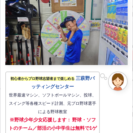
三萩野バ
初心者からプロ野球志望者まで楽しめる
ッティングセンター
世界最速マシン、ソフトボールマシン、投球、
スイング等各種スピード計測、元プロ野球選手
による野球教室
※野球少年少女応援します
：
野球・ソフ
トのチーム／部活の小中学生は無料で1ゲ