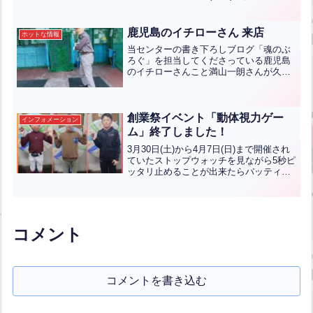
とうございます！
鹿児島のイチローさん 来店
ホットな情報
当センターの書き下ろしブログ「魂のぶ
ろぐ」を担当してくださっている鹿児島
のイチローさんこと満山一朗さんが久し
ぶりにご来店くださいました。満山さん
は御年８３歳でありながらバッティング
センターで数々のホームランの記録を打
ち立て地元鹿児島はもちろ...全文はクリ
創業祭イベント「動体視力ゲー
インフォメーション
ック
ム」終了しました！
3月30日(土)から4月7日(日)まで開催され
ていたストップウォッチを見ながら5秒ピ
ッタリ止めることが出来たらバッティン
グ2ゲームをプレゼントというイベントで
たくさんのお客様に参加していただきま
した！ありがとうございます！写真は見
事5秒ピッ...全文はクリック
コメント
コメントを書き込む