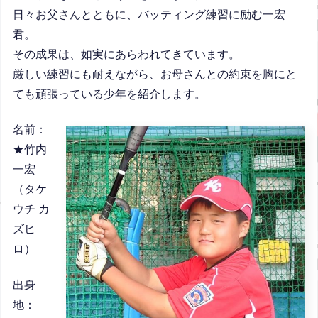
日々お父さんとともに、バッティング練習に励む一宏
君。
その成果は、如実にあらわれてきています。
厳しい練習にも耐えながら、お母さんとの約束を胸にと
ても頑張っている少年を紹介します。
名前：
★竹内
一宏
（タケ
ウチ カ
ズヒ
ロ）
出身
地：