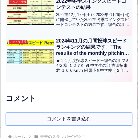
2022年冬季スイングスピードコ
イベント情報
ンテストの結果
2022年12月17日(土)～2023年2月26日(日)
に開催していた2022年冬季スイングスピ
ードコンテストの結果です。総合の部 ジ
ャンジーおぶ 様 １５６km/h中学生の部
山本悠雅 君 １５１kｍ/h 花尾中野球部
（３年）小学高学年の...全文はクリック
2024年11月の月間投球スピード
ホットな情報
ランキングの結果です。”The
results of the monthly pitching
speed ranking for November
★１１月度投球スピード王総合の部 フミ
2024 are as follows.”【ENG
ヤ2 様 １２７Km/h中学生の部 吉田拓未
君 １０６Km/h 附属小倉中学校（２年）
CHT KOR JPN】
小学5-6年の部 勝木優士 君 １００Kｍ/ｈ
城野小学校（６年）小学低/女性の部 、
宮脇有希 君 ８５Kｍ/ｈ ...全文はクリッ
ク
コメント
コメントを書き込む
ホーム
未来のスラッガー°⌖꙳✧˖°