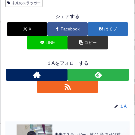
未来のスラッガー
シェアする
X
Facebook
はてブ
LINE
コピー
１Aをフォローする
１A
未来のスラッガー：第7１号 為せば成