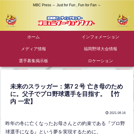
MBC Press ～ Just for Fun , Fun for Fan ～
ホーム
インフォメーション
メディア情報
福岡野球大会情報
選手募集掲示板
ロケーション
未来のスラッガー：第7２号 亡き母のため
に。父子でプロ野球選手を目指す。 【竹
内 一宏】
2021.08.16
昨年の冬に亡くなったお母さんとの約束である『プロ野
球選手になる』という夢を実現するために、