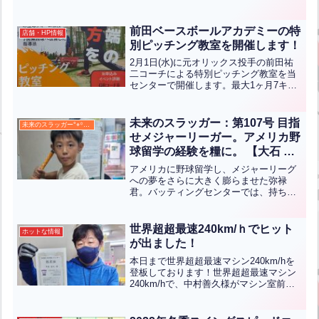
勝井政道さまです。準優勝は竹内一宏く
ん(小6)です。おめでとうございます！！
優勝は50...全文はクリック
前田ベースボールアカデミーの特
店舗・HP情報
別ピッチング教室を開催します！
2月1日(水)に元オリックス投手の前田祐
二コーチによる特別ピッチング教室を当
センターで開催します。最大1ヶ月7キロ
ＵＰ！の投球フォーム伝授、2イニング7
四球から7回無四球へ改善した指導法、そ
して最先端の投げ方が学べます！ぜひと
未来のスラッガー：第107号 目指
未来のスラッガー°⌖꙳✧˖°
もご参加くださ...全文はクリック
せメジャーリーガー。アメリカ野
球留学の経験を糧に。 【大石 弥
禄】
アメリカに野球留学し、メジャーリーグ
への夢をさらに大きく膨らませた弥禄
君。バッティングセンターでは、持ち前
のミート力に加え、最近では打球に一段
と力強さが増してきました。野球にかけ
る情熱は誰にも負けないぐらい強く、
世界超超最速240km/ｈでヒット
ホットな情報
日々の練習にも全力で取り組む...全文は
が出ました！
クリック
本日まで世界超超最速マシン240km/hを
登板しております！世界超超最速マシン
240km/hで、中村善久様がマシン室前の
ヒットボードに見事当てられました！お
めでとうございます！！