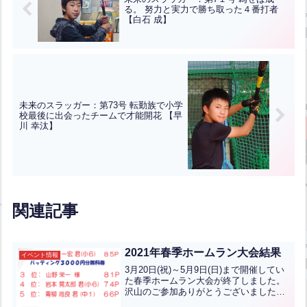
る。 努力と実力で勝ち取った４番打者
【白石 成】
未来のスラッガー：第73号 転勤族で小学
校最後に出会ったチームで才能開花 【早
川 幸汰】
関連記事
2021年春季ホームラン大会結果
イベント情報
3月20日(祝)～5月9日(日)まで開催してい
た春季ホームラン大会が終了しました。
沢山のご参加ありがとうございました！
順位は下記のようになりました！優勝は