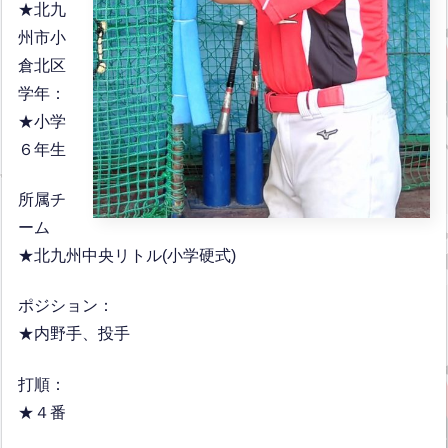
★北九
州市小
倉北区
学年：
★小学
６年生
所属チ
ーム
★北九州中央リトル(小学硬式)
ポジション：
★内野手、投手
打順：
★４番