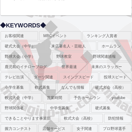
◆KEYWORDS◆
お客様関連
MBCイベント
ランキング入賞者
硬式大会（中学）
来店著名人・芸能人
ホームラン
野球大会（小学）
野球教室
野球関連情報
鹿児島のイチローブログ
世界最速
未来のスラッガー
テレビ出演
ダーツ関連
スイングスピード
投球スピード
小学生募集
軟式募集
なんでも情報
硬式大会（高校）
軟式大会（中学）
営業時間
予告ホームラン
youtube
野球関係者
中学生募集
硬式募集
できることやります事業部
軟式大会（高校）
防犯情報
握力コンテスト
店舗サービス
女子関連
プロ野球選手