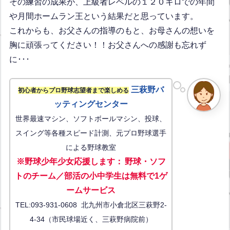
その練習の成果が、上級者レベルの１２０キロでの年間
や月間ホームラン王という結果だと思っています。
これからも、お父さんの指導のもと、お母さんの想いを
胸に頑張ってください！！お父さんへの感謝も忘れず
に･･･
三萩野バ
初心者からプロ野球志望者まで楽しめる
ッティングセンター
世界最速マシン、ソフトボールマシン、投球、
スイング等各種スピード計測、元プロ野球選手
による野球教室
※野球少年少女応援します
：
野球・ソフ
トのチーム／部活の小中学生は無料で1ゲ
ーム
サービス
TEL:093-931-0608 北九州市小倉北区三萩野2-
4-34（市民球場近く、三萩野病院前）