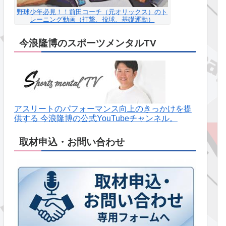
野球少年必見！！前田コーチ（元オリックス）のト
レーニング動画（打撃、投球、基礎運動）
今浪隆博のスポーツメンタルTV
アスリートのパフォーマンス向上のきっかけを提
供する 今浪隆博の公式YouTubeチャンネル。
取材申込・お問い合わせ