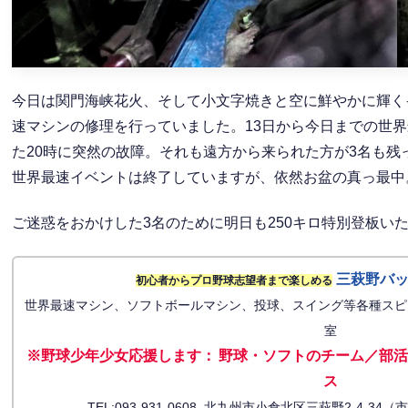
今日は関門海峡花火、そして小文字焼きと空に鮮やかに輝く
速マシンの修理を行っていました。13日から今日までの世
た20時に突然の故障。それも遠方から来られた方が3名も
世界最速イベントは終了していますが、依然お盆の真っ最中
ご迷惑をおかけした3名のために明日も250キロ特別登板い
三萩野バ
初心者からプロ野球志望者まで楽しめる
世界最速マシン、ソフトボールマシン、投球、スイング等各種スピ
室
※野球少年少女応援します
：
野球・ソフトのチーム／部活
ス
TEL:093-931-0608 北九州市小倉北区三萩野2-4-