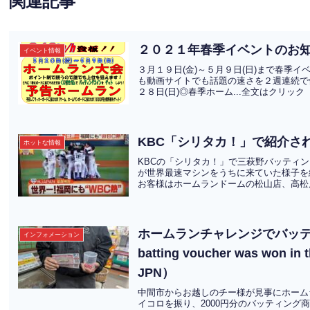
関連記事
２０２１年春季イベントのお
イベント情報
３月１９日(金)～５月９日(日)まで春季イ
も動画サイトでも話題の速さを２週連続で体
２８日(日)◎春季ホーム...全文はクリック
KBC「シリタカ！」で紹介さ
ホットな情報
KBCの「シリタカ！」で三萩野バッティ
が世界最速マシンをうちに来ていた様子を
お客様はホームランドームの松山店、高松店
ホームランチャレンジでバッティ
インフォメーション
batting voucher was won in
JPN）
中間市からお越しのチー様が見事にホーム
イコロを振り、2000円分のバッティング商品