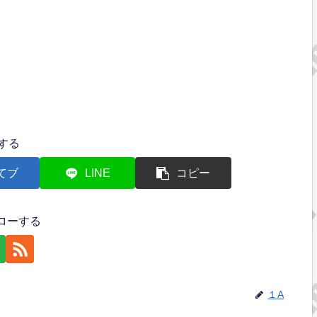
する
てブ
LINE
コピー
ローする
１A