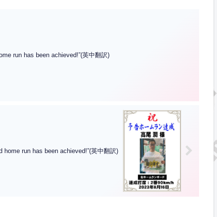
un has been achieved!”(英中翻訳)
 run has been achieved!”(英中翻訳)