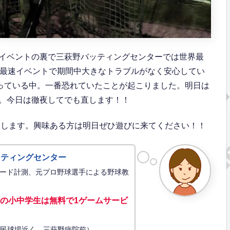
イベントの裏で三萩野バッティングセンターでは世界最
界最速イベントで期間中大きなトラブルがなく安心してい
残っている中。一番恐れていたことが起こりました。明日は
。今日は徹夜してでも直します！！
たします。興味ある方は明日ぜひ遊びに来てください！！
ッティングセンター
ード計測、元プロ野球選手による野球教
の小中学生は無料で1ゲーム
サービ
34（市民球場近く、三萩野病院前）