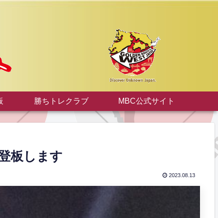
板
勝ちトレクラブ
MBC公式サイト
長登板します
2023.08.13