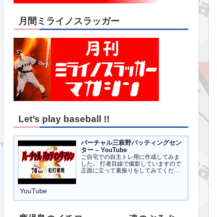
月間ミライノスラッガー
Let’s play baseball !!
バーチャル三萩野バッティングセン
ター – YouTube
ご自宅での自主トレ用に作成してみま
した。 打者目線で撮影していますので
正面に立って素振りをしてみてくださ
い。イメトレのお手伝いにはなるかと
思います。 右打者、左打者すべて３０
YouTube
球でセッティングしています。