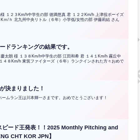
 １２３Km/h中学生の部 徳満悠真 君 １２２Km/h 上津役ボーイズ
２Kｍ/ｈ 北九州中央リトル（６年）小学低/女性の部 伊藤莉結 さん
スピードランキングの結果です。
朗 様 １３８Km/h中学生の部 江田和希 君 １４１Km/h 霧丘中
 １４８Km/h 東筑ファイターズ（６年）ランクインされた方々おめで
王が決まりました！
間ホームラン王は川本輝一さまです。おめでとうございます！
王発表！！2025 Monthly Pitching and
【ENG CHT KOR JPN】