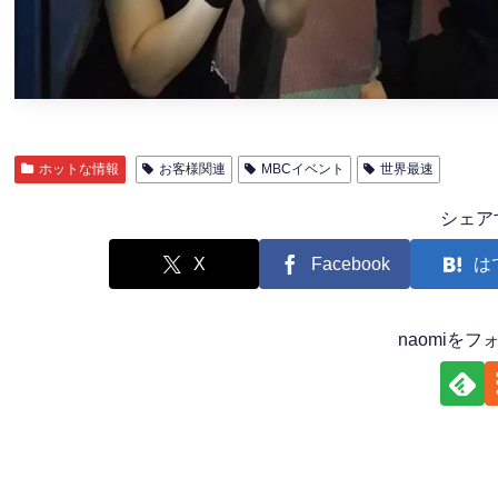
ホットな情報
お客様関連
MBCイベント
世界最速
シェア
X
Facebook
は
naomiを