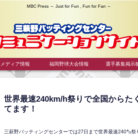
MBC Press ～ Just for Fun , Fun for Fan ～
メディア情報
福岡野球大会情報
選手募集掲示
世界最速240km/h祭りで全国か
てます！
三萩野バッティングセンターでは27日まで世界最速240㌔