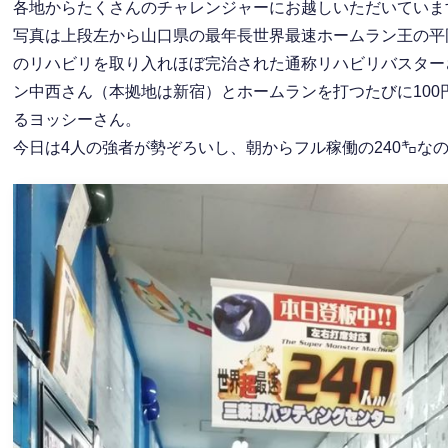
各地からたくさんのチャレンジャーにお越しいただいていま
写真は上段左から山口県の最年長世界最速ホームラン王の平
のリハビリを取り入れほぼ完治された通称リハビリバスター
ン中西さん（本拠地は新宿）とホームランを打つたびに100
るヨッシーさん。
今日は4人の強者が勢ぞろいし、朝からフル稼働の240㌔な