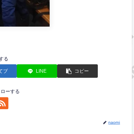
する
てブ
LINE
コピー
フォローする
naomi