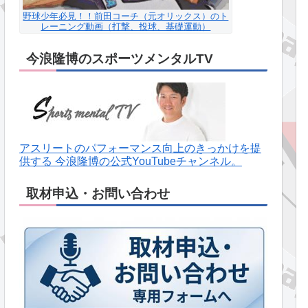
野球少年必見！！前田コーチ（元オリックス）のト
レーニング動画（打撃、投球、基礎運動）
今浪隆博のスポーツメンタルTV
アスリートのパフォーマンス向上のきっかけを提
供する 今浪隆博の公式YouTubeチャンネル。
取材申込・お問い合わせ