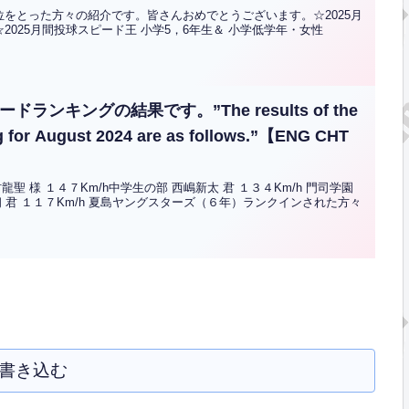
をとった方々の紹介です。皆さんおめでとうございます。☆2025月
g ☆2025月間投球スピード王 小学5，6年生＆ 小学低学年・女性
ランキングの結果です。”The results of the
g for August 2024 are as follows.”【ENG CHT
 様 １４７Km/h中学生の部 西嶋新太 君 １３４Km/h 門司学園
 君 １１７Km/h 夏島ヤングスターズ（６年）ランクインされた方々
書き込む