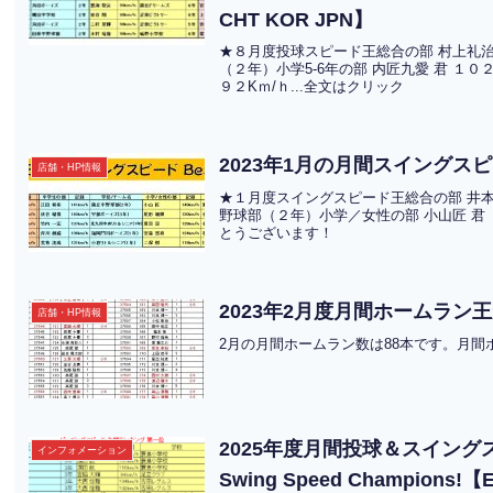
CHT KOR JPN】
★８月度投球スピード王総合の部 村上礼治様
（２年）小学5-6年の部 内匠九愛 君 １０
９２Kｍ/ｈ...全文はクリック
2023年1月の月間スイング
店舗・HP情報
★１月度スイングスピード王総合の部 井本慶太
野球部（２年）小学／女性の部 小山匠 君
とうございます！
2023年2月度月間ホームラン
店舗・HP情報
2月の月間ホームラン数は88本です。月
2025年度月間投球＆スイングスピード
インフォメーション
Swing Speed Champions!