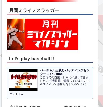
月間ミライノスラッガー
Let’s play baseball !!
バーチャル三萩野バッティングセン
ター – YouTube
ご自宅での自主トレ用に作成してみま
した。 打者目線で撮影していますので
正面に立って素振りをしてみてくださ
い。イメトレのお手伝いにはなるかと
思います。 右打者、左打者すべて３０
YouTube
球でセッティングしています。