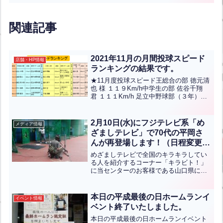
関連記事
2021年11月の月間投球スピード
店舗・HP情報
ランキングの結果です。
★11月度投球スピード王総合の部 徳元清
也 様 １１９Km/h中学生の部 佐谷千翔
君 １１１Km/h 足立中野球部（３年）小
学5-6年の部 田中翔稀 君 １０２Kｍ/ｈ
菊川少年スポーツ少年団（６年）小学低/
女性の部 森永昴 君 ８５Kｍ...全文はクリ
2月10日(水)にフジテレビ系「め
メディア情報
ック
ざましテレビ」で70代の平岡さ
んが再登場します！（日程変更し
ました）
めざましテレビで全国のキラキラしてい
る人を紹介するコーナー「キラビト！」
に当センターのお客様である山口県にお
住いの世界最速バスターの平岡治郎さん
が再登場します！！4年前の2016年10月4
日に放送されましたが、今回下記の日程
本日の平成最後の日ホームランイ
イベント情報
で再放送が決定し...全文はクリック
ベント終了いたしました。
本日の平成最後の日ホームランイベント