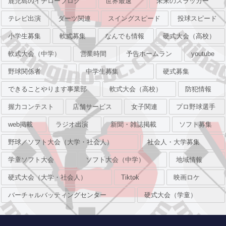
鹿児島のイチローブログ
世界最速
未来のスラッガー
テレビ出演
ダーツ関連
スイングスピード
投球スピード
小学生募集
軟式募集
なんでも情報
硬式大会（高校）
軟式大会（中学）
営業時間
予告ホームラン
youtube
野球関係者
中学生募集
硬式募集
できることやります事業部
軟式大会（高校）
防犯情報
握力コンテスト
店舗サービス
女子関連
プロ野球選手
web掲載
ラジオ出演
新聞・雑誌掲載
ソフト募集
野球／ソフト大会（大学・社会人）
社会人・大学募集
学童ソフト大会
ソフト大会（中学）
地域情報
硬式大会（大学・社会人）
Tiktok
映画ロケ
バーチャルバッティングセンター
硬式大会（学童）