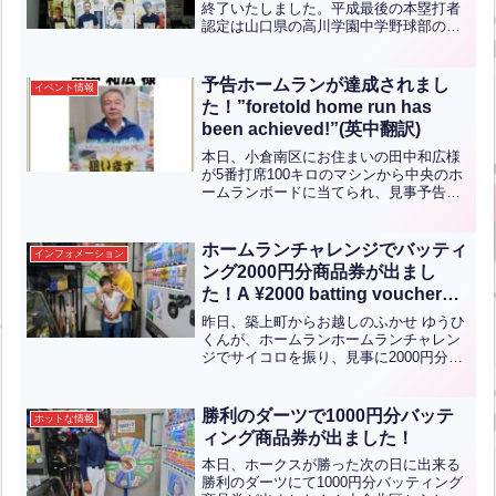
終了いたしました。平成最後の本塁打者
認定は山口県の高川学園中学野球部の竹
本光希君が見事獲得いたしました。彼は
三萩野バッティングセンターの野球教室
卒業生で、今日練習が休みだったためわ
予告ホームランが達成されまし
イベント情報
ざわざ山口から最終ホーム...全文はクリ
た！”foretold home run has
ック
been achieved!”(英中翻訳)
本日、小倉南区にお住まいの田中和広様
が5番打席100キロのマシンから中央のホ
ームランボードに当てられ、見事予告ホ
ームランを達成しました！おめでとうご
ざいます！予告ホームランイベントは2月
25日（日）までのイベントとなっており
ホームランチャレンジでバッティ
インフォメーション
ますので、皆さん...全文はクリック
ング2000円分商品券が出まし
た！A ¥2000 batting voucher
was won in the Home Run
昨日、築上町からお越しのふかせ ゆうひ
Challenge!(ENG CHT KOR
くんが、ホームランホームランチャレン
ジでサイコロを振り、見事に2000円分の
JPN）
バッティング商品券をゲットされまし
た。おめでとうございます！Yesterday,
Yuhi Fukase from Chiku...全文はクリッ
勝利のダーツで1000円分バッテ
ホットな情報
ク
ィング商品券が出ました！
本日、ホークスが勝った次の日に出来る
勝利のダーツにて1000円分バッティング