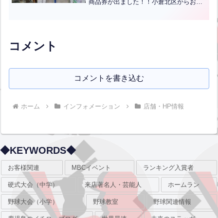
商品券が出ました！！小倉北区からお越
しの山田瑛仁君です！おめでとうござい
ます！こちらの勝利のダーツはシーズン
が終わるまで開催しております！勝利の
ダーツチケットがあれ...全文はクリック
コメント
コメントを書き込む
ホーム
インフォメーション
店舗・HP情報
◆KEYWORDS◆
お客様関連
MBCイベント
ランキング入賞者
硬式大会（中学）
来店著名人・芸能人
ホームラン
野球大会（小学）
野球教室
野球関連情報