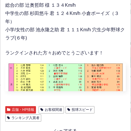
総合の部 辻奥哲郎 様 １３４Km/h
中学生の部 杉田悠斗 君 １２４Km/h 小倉ボーイズ（３
年）
小学/女性の部 池永隆之助 君 １１１Km/h 穴生少年野球ク
ラブ(６年)
ランクインされた方々おめでとうございます！
店舗・HP情報
お客様関連
投球スピード
ランキング入賞者
シェアする