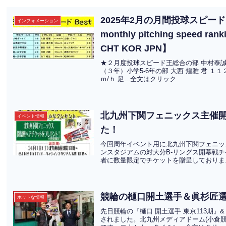
2025年2月の月間投球スピードラン
インフォメーション
monthly pitching speed rank
CHT KOR JPN】
★２月度投球スピード王総合の部 中村泰誠 様
（３年）小学5-6年の部 大西 煌雅 君 １
ｍ/ｈ 足...全文はクリック
北九州下関フェニックス主催
イベント情報
た！
今回周年イベント用に北九州下関フェニッ
ンスタジアムの対大分B-リングス開幕戦
者に数量限定でチケットを贈呈しておりま.
競輪の樋口開土選手＆眞杉匠
ホットな情報
先日競輪の『樋口 開土選手 東京113期』
されました。北九州メディアドーム(小倉