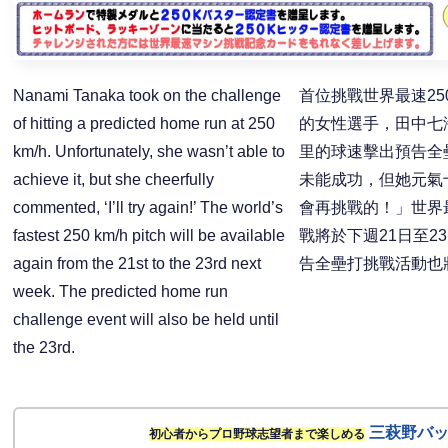
Nanami Tanaka took on the challenge
首位挑戰世界最速25
of hitting a predicted home run at 250
的女性選手，田中七海
km/h. Unfortunately, she wasn’t able to
里的球速擊出預告全
achieve it, but she cheerfully
未能成功，但她元氣
commented, ‘I’ll try again!’ The world’s
會再挑戰的！」世界最
fastest 250 km/h pitch will be available
戰將於下週21日至2
again from the 21st to the 23rd next
告全壘打挑戰活動也
week. The predicted home run
challenge event will also be held until
the 23rd.
三萩野バ
初心者からプロ野球志望者まで楽しめる