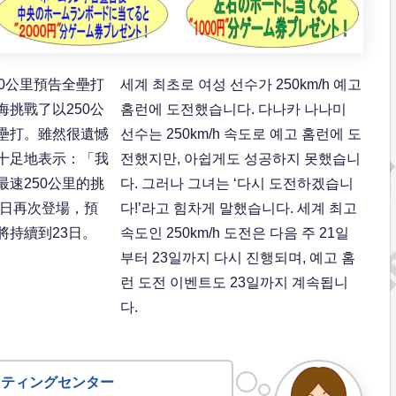
0公里預告全壘打
세계 최초로 여성 선수가 250km/h 예고
挑戰了以250公
홈런에 도전했습니다. 다나카 나나미
壘打。雖然很遺憾
선수는 250km/h 속도로 예고 홈런에 도
十足地表示：「我
전했지만, 아쉽게도 성공하지 못했습니
速250公里的挑
다. 그러나 그녀는 ‘다시 도전하겠습니
3日再次登場，預
다!’라고 힘차게 말했습니다. 세계 최고
將持續到23日。
속도인 250km/h 도전은 다음 주 21일
부터 23일까지 다시 진행되며, 예고 홈
런 도전 이벤트도 23일까지 계속됩니
다.
ッティングセンター