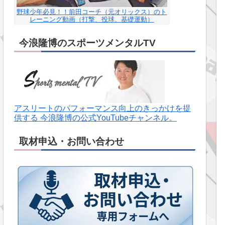
野球少年必見！！前田コーチ（元オリックス）のト
レーニング動画（打撃、投球、基礎運動）
今浪隆博のスポーツメンタルTV
アスリートのパフォーマンス向上のきっかけを提
供する 今浪隆博の公式YouTubeチャンネル。
取材申込・お問い合わせ