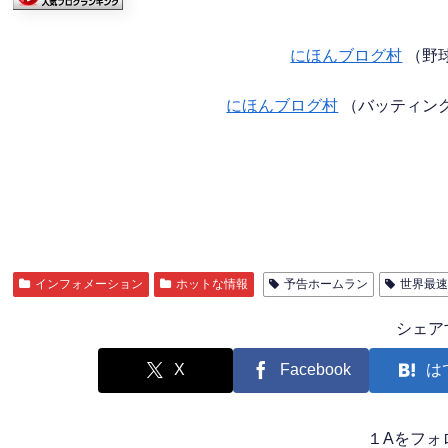
にほんブログ村
（野
にほんブログ村
（バッティン
インフォメーション
ホットな情報
予告ホームラン
世界最速
シェア
X
Facebook
は
１Aをフォ