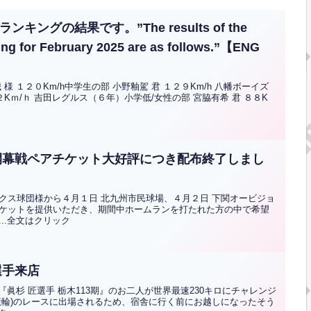
キングの結果です。”The results of the
ing for February 2025 are as follows.”【ENG
 １２０Km/h中学生の部 小野釉駕 君 １２９Km/h 八幡ボーイズ
１２Kｍ/ｈ 吉田レグルス（６年）小学低/女性の部 宮脇有希 君 ８８K
開幕戦ペアチケット大好評につき配布終了しまし
クス球団様から４月１日 北九州市民球場、４月２日 下関オービジョ
チケットを提供いただき、期間中ホームランを打たれた方の中で希望
..全文はクリック
選手来店
&『眞杉 匠選手 栃木113期』のお二人が世界最速230キロにチャレンジ
競輪)のレースに出場されるため、宿舎に行く前にお越しになったそう