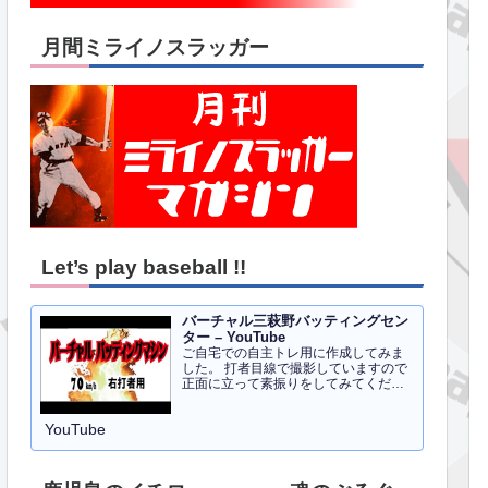
月間ミライノスラッガー
Let’s play baseball !!
バーチャル三萩野バッティングセン
ター – YouTube
ご自宅での自主トレ用に作成してみま
した。 打者目線で撮影していますので
正面に立って素振りをしてみてくださ
い。イメトレのお手伝いにはなるかと
思います。 右打者、左打者すべて３０
YouTube
球でセッティングしています。