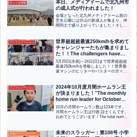
本日、メディアドームで北九州市
ホットな情報
の成人式が行われました！
会場となった北九州メディアドーム前の
芝生公園には沢山の新成人が集まり、仲
間同士で盛り上がっていました！そして
当センターにも新成人のお客様が沢山お
越しになりました！ありがとうございま
した！素敵な衣装に負けないくらい素晴
世界超超超最速250km/hを求めて
インフォメーション
らしい笑顔がとても印象的...全文はクリ
チャレンジャーたちが集まりまし
ック
た！！The challengers have
gathered to seek the world’s
3月20日(水祝)～24日(日)まで世界超超超
ultra-ultra-ultra fastest speed of
最速250km/hを登板しました！！世界最
速マシンのヒッターやバスターの方々が
250 km/h!!（英中翻訳）
お越しになりました！ありがとうござい
ます！【English】The world’s ultra-ultra-
ultr...全文はクリック
2024年10月度月間ホームラン王
インフォメーション
が決まりました！”The monthly
home run leader for October
2024 has been
10月の月間ホームラン数は123本です。
determined!”【ENG CHT KOR
月間ホームラン王は行徳 諒士くんです。
おめでとうございます！The total number
JPN】
of home runs for the month of October is
123.Congratu...全文はクリック
未来のスラッガー：第108号 小学
未来のスラッガー°⌖꙳✧˖°