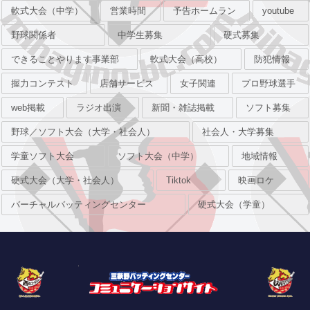
軟式大会（中学）
営業時間
予告ホームラン
youtube
野球関係者
中学生募集
硬式募集
できることやります事業部
軟式大会（高校）
防犯情報
握力コンテスト
店舗サービス
女子関連
プロ野球選手
web掲載
ラジオ出演
新聞・雑誌掲載
ソフト募集
野球／ソフト大会（大学・社会人）
社会人・大学募集
学童ソフト大会
ソフト大会（中学）
地域情報
硬式大会（大学・社会人）
Tiktok
映画ロケ
バーチャルバッティングセンター
硬式大会（学童）