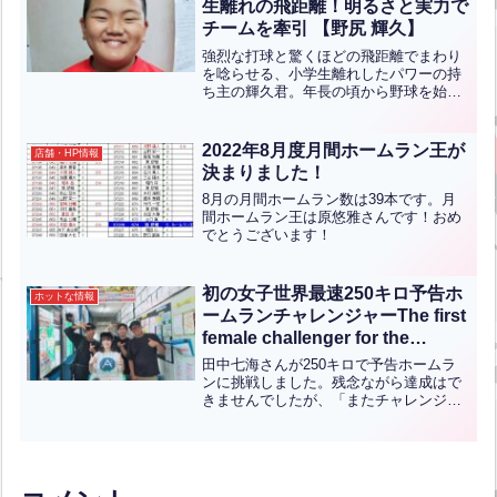
生離れの飛距離！明るさと実力で
チームを牽引 【野尻 輝久】
強烈な打球と驚くほどの飛距離でまわり
を唸らせる、小学生離れしたパワーの持
ち主の輝久君。年長の頃から野球を始
め、最近では成長がめざましく、チーム
でも頼れる存在へと成長しています。明
るく人懐っこい性格で、誰とでもすぐに
2022年8月度月間ホームラン王が
店舗・HP情報
打ち解け、野球の話になると...全文はク
決まりました！
リック
8月の月間ホームラン数は39本です。月
間ホームラン王は原悠雅さんです！おめ
でとうございます！
初の女子世界最速250キロ予告ホ
ホットな情報
ームランチャレンジャーThe first
female challenger for the
world’s fastest 250 km/h
田中七海さんが250キロで予告ホームラ
predicted home run【ENG CHT
ンに挑戦しました。残念ながら達成はで
きませんでしたが、「またチャレンジし
KOR JPN】
ます！」と元気よくコメントしてくれま
した！！世界最速250キロは本日のほか
に来週21日から23日まで登板します。ま
た予告ホームラン...全文はクリック