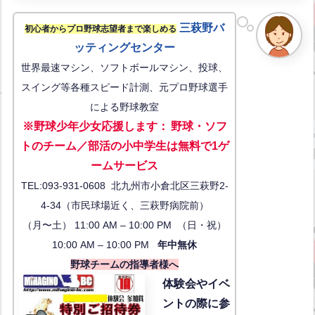
三萩野バ
初心者からプロ野球志望者まで楽しめる
ッティングセンター
世界最速マシン、ソフトボールマシン、投球、
スイング等各種スピード計測、元プロ野球選手
による野球教室
※野球少年少女応援します
：
野球・ソフ
トのチーム／部活の小中学生は無料で1ゲ
ーム
サービス
TEL:093-931-0608 北九州市小倉北区三萩野2-
4-34（市民球場近く、三萩野病院前）
（月〜土） 11:00 AM – 10:00 PM （日・祝）
10:00 AM – 10:00 PM
年中無休
野球チームの指導者様へ
体験会
やイベ
ントの際に参