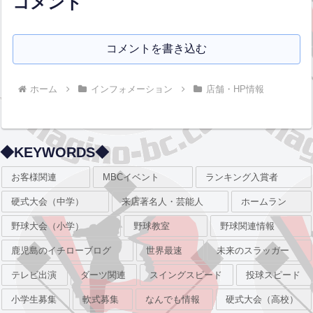
コメント
コメントを書き込む
ホーム
インフォメーション
店舗・HP情報
◆KEYWORDS◆
お客様関連
MBCイベント
ランキング入賞者
硬式大会（中学）
来店著名人・芸能人
ホームラン
野球大会（小学）
野球教室
野球関連情報
鹿児島のイチローブログ
世界最速
未来のスラッガー
テレビ出演
ダーツ関連
スイングスピード
投球スピード
小学生募集
軟式募集
なんでも情報
硬式大会（高校）