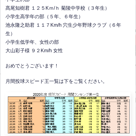
髙尾知樹君 １２５Kｍ/ｈ 菊陵中学校（３年生）
小学生高学年の部（５年、６年生）
池永隆之助君 １１７Km/h
穴生少年野球
クラブ（６年
生）
小学生低学年、女性の部
大山彩子様 ９２Km/h 女性
おめでとうございます！
月間投球スピード王一覧は下をご覧ください。