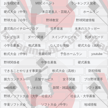
お客様関連
MBCイベント
ランキング入賞者
硬式大会（中学）
来店著名人・芸能人
ホームラン
野球大会（小学）
野球教室
野球関連情報
鹿児島のイチローブログ
世界最速
未来のスラッガー
テレビ出演
ダーツ関連
スイングスピード
投球スピード
小学生募集
軟式募集
なんでも情報
硬式大会（高校）
軟式大会（中学）
営業時間
予告ホームラン
youtube
野球関係者
中学生募集
硬式募集
できることやります事業部
軟式大会（高校）
防犯情報
握力コンテスト
店舗サービス
女子関連
プロ野球選手
web掲載
ラジオ出演
新聞・雑誌掲載
ソフト募集
野球／ソフト大会（大学・社会人）
社会人・大学募集
学童ソフト大会
ソフト大会（中学）
地域情報