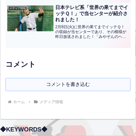
ちらの方でお知らせします！
日本テレビ系「世界の果てまでイ
メディア情報
ッテＱ！」で当センターが紹介さ
れました！
2月8日(火)に世界の果てまでイッテＱ！
の収録が当センターであり、その模様が
昨日放送されました！「みやぞんのヘリ
コプターの旅第２弾 in九州」のコーナー
内でANZEN漫才のみやぞんさんが当セン
ターが誇る世界超超最速240㎞/hに挑戦し
ました...全文はクリック
コメント
コメントを書き込む
ホーム
メディア情報
◆KEYWORDS◆