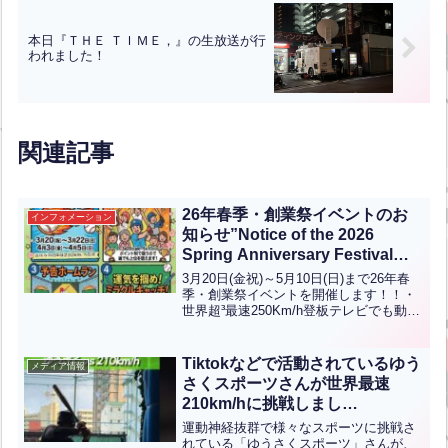
本日『ＴＨＥ ＴＩＭＥ，』の生放送が行
われました！
関連記事
26年春季・創業祭イベントのお
インフォメーション
知らせ”Notice of the 2026
Spring Anniversary Festival
Events”【ENG CHT KOR
3月20日(金祝)～5月10日(日)まで26年春
JPN】
季・創業祭イベントを開催します！！・
世界超³最速250Km/h登板テレビでも動画
サイトでも話題の速さを誇る世界超超超
最速250キロを登板します！※春休み期
間中、毎日世界最速230km/hを登板...全
Tiktokなどで活動されているゆう
メディア情報
文はクリック
さくスポーツさんが世界最速
210km/hに挑戦しまし
た！！”Yusaku Sports, who is
運動神経抜群で様々なスポーツに挑戦さ
active on platforms like TikTok,
れている「ゆうさくスポーツ」さんが、