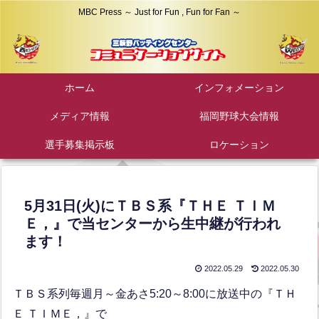
MBC Press ～ Just for Fun , Fun for Fan ～
ホーム
インフォメーション
メディア情報
福岡野球大会情報
選手募集掲示板
ロケーション
5月31日(火)にＴＢＳ系『ＴＨＥ ＴＩＭ
Ｅ，』で当センターから生中継が行われ
ます！
2022.05.29
2022.05.30
ＴＢＳ系列毎週月～金あさ5:20～8:00に放送中の『ＴＨ
Ｅ ＴＩＭＥ，』で