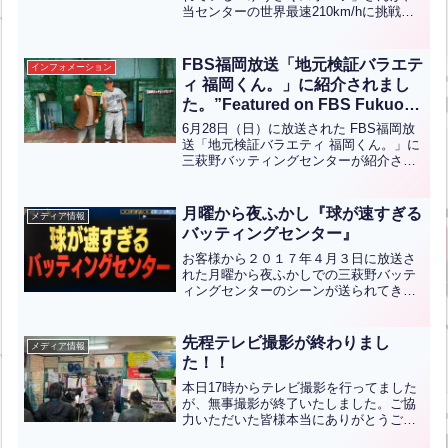
当センターの世界最速210km/hに挑戦
has challenged the world’s
し、その様子がTikTokにアップされてい
fastest speed of 210
ます！果たして世界最速210km/hを攻略
km/h!!”【ENG CHT KOR JPN】
出来たのか…ぜひその目で確かめてみて
FBS福岡放送「地元検証バラエテ
インフォメーション
ください...全文はクリック
ィ 福岡くん。」に紹介されまし
た。”Featured on FBS Fukuoka
Broadcasting’s “Local
6月28日（日）に放送された FBS福岡放
Investigation Variety: Fukuoka-
送「地元検証バラエティ 福岡くん。」に
三萩野バッティングセンターが紹介され
kun.””【ENG CHT KOR JPN】
ました。当センターが誇る『世界超³最速
250km/hマシン』とそれに関わる人たち
にスポットを当てて密着した内容でし
月曜から夜ふかし『球が速すぎる
メディア情報
た。世界最...全文はクリック
バッティングセンター』
お客様から２０１７年４月３日に放送さ
れた月曜から夜ふかしでの三萩野バッテ
ィングセンターのシーンが送られてきま
したので掲載させていただきます。ぜひ
ご覧ください。
先程テレビ撮影が終わりまし
メディア情報
た！！
本日17時からテレビ撮影を行ってました
が、無事撮影が終了いたしました。ご協
力いただいた皆様本当にありがとうござ
いました。 また放送日が分かり次第、こ