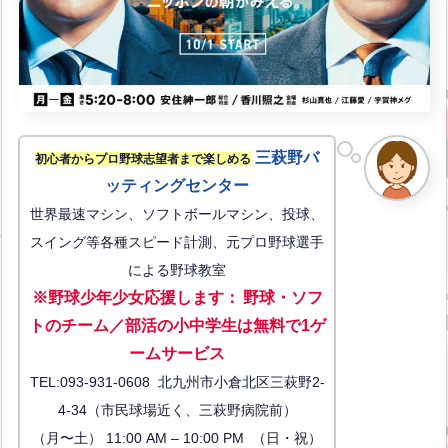
三萩野バ
初心者からプロ野球志望者まで楽しめる
ッティングセンター
世界最速マシン、ソフトボールマシン、投球、
スイング等各種スピード計測、元プロ野球選手
による野球教室
※野球少年少女応援します
：
野球・ソフ
トのチーム／部活の小中学生は無料で1ゲ
ーム
サービス
TEL:093-931-0608 北九州市小倉北区三萩野2-
4-34（市民球場近く、三萩野病院前）
（月〜土） 11:00 AM – 10:00 PM （日・祝）