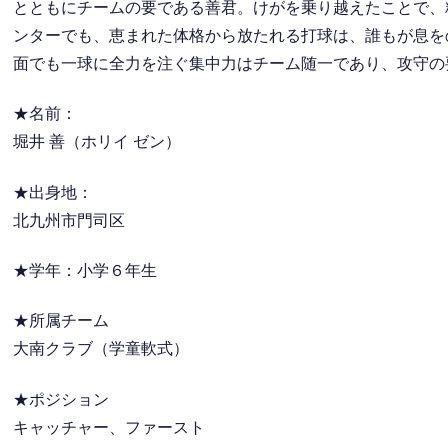
とともにチームの要である善君。けがを乗り越えたことで、
ンターでも、恵まれた体格から放たれる打球は、誰もが息を
面でも一球に全力を注ぐ集中力はチーム随一であり、攻守の
★名前：
堀井 善（ホリイ ゼン）
★出身地：
北九州市門司区
★学年：小学６年生
★所属チーム
大南クラブ（学童軟式）
★ポジション
キャッチャー、ファースト