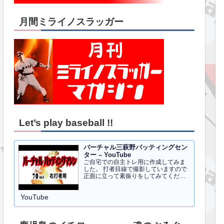
月間ミライノスラッガー
Let’s play baseball !!
バーチャル三萩野バッティングセン
ター – YouTube
ご自宅での自主トレ用に作成してみま
した。 打者目線で撮影していますので
正面に立って素振りをしてみてくださ
い。イメトレのお手伝いにはなるかと
思います。 右打者、左打者すべて３０
YouTube
球でセッティングしています。