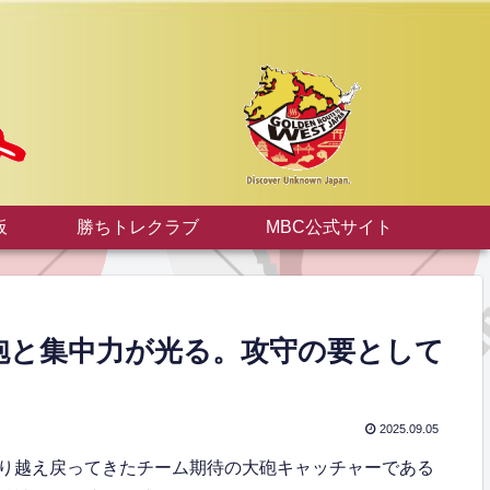
板
勝ちトレクラブ
MBC公式サイト
離砲と集中力が光る。攻守の要として
2025.09.05
り越え戻ってきたチーム期待の大砲キャッチャーである