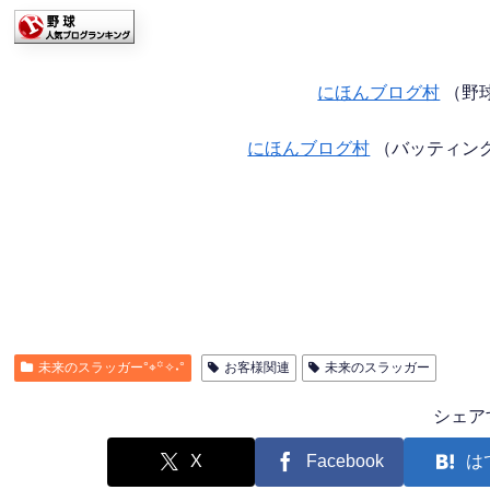
にほんブログ村
（野
にほんブログ村
（バッティン
未来のスラッガー°⌖꙳✧˖°
お客様関連
未来のスラッガー
シェア
X
Facebook
は