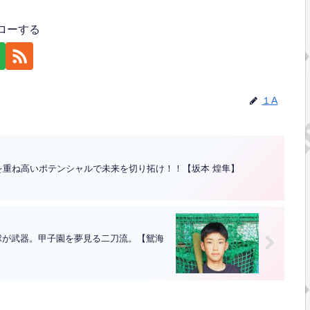
ローする
１A
力を重ね高いポテンシャルで未来を切り拓け！！【坂本 煌隼】
投球が武器。甲子園を夢見る二刀流。【鴛海