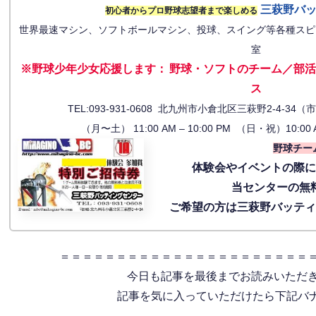
三萩野バ
初心者からプロ野球志望者まで楽しめる
世界最速マシン、ソフトボールマシン、投球、スイング等各種スピ
室
※野球少年少女応援します
：
野球・ソフトのチーム／部活
ス
TEL:093-931-0608 北九州市小倉北区三萩野2-4-
（月〜土） 11:00 AM – 10:00 PM （日・祝）10:00 
野球チー
体験会
やイベントの際
当センターの無
ご希望の方は三萩野バッテ
＝＝＝＝＝＝＝＝＝＝＝＝＝＝＝＝＝＝＝＝＝＝
今日も記事を最後までお読みいただ
記事を気に入っていただけたら下記バナー