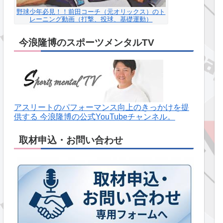
野球少年必見！！前田コーチ（元オリックス）のト
レーニング動画（打撃、投球、基礎運動）
今浪隆博のスポーツメンタルTV
アスリートのパフォーマンス向上のきっかけを提
供する 今浪隆博の公式YouTubeチャンネル。
取材申込・お問い合わせ