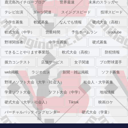
鹿児島のイチローブログ
世界最速
未来のスラッガー
テレビ出演
ダーツ関連
スイングスピード
投球スピード
小学生募集
軟式募集
なんでも情報
硬式大会（高校）
軟式大会（中学）
営業時間
予告ホームラン
youtube
野球関係者
中学生募集
硬式募集
できることやります事業部
軟式大会（高校）
防犯情報
握力コンテスト
店舗サービス
女子関連
プロ野球選手
web掲載
ラジオ出演
新聞・雑誌掲載
ソフト募集
野球／ソフト大会（大学・社会人）
社会人・大学募集
学童ソフト大会
ソフト大会（中学）
地域情報
硬式大会（大学・社会人）
Tiktok
映画ロケ
バーチャルバッティングセンター
硬式大会（学童）