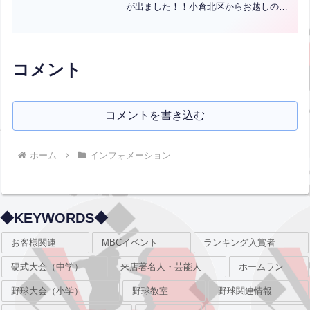
が出ました！！小倉北区からお越しの竹
内一宏くんが見事当てられました！！な
んと今年2回目の達成です！！おめでとう
ございます！！こちらの勝利のダーツは
シーズンが終わるま...全文はクリック
コメント
コメントを書き込む
ホーム
インフォメーション
◆KEYWORDS◆
お客様関連
MBCイベント
ランキング入賞者
硬式大会（中学）
来店著名人・芸能人
ホームラン
野球大会（小学）
野球教室
野球関連情報