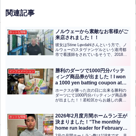
League opening win!(英中翻訳)
関連記事
ノルウェーから素敵なお客様がご
ホットな情報
来店されました！！
彼女はStine Lφvdahlさんという方で、ノ
ルウェーのスタヴァンゲルという港湾都
市で看護師をされているそうで、2018年
に日本に初来日してから日本が大好きに
なったそうです。3ヶ月かけて東京から沖
縄、そしてこれから北海道に向けて北上
勝利のダーツで1000円分バッテ
インフォメーション
して...全文はクリック
ィング商品券が出ました！I won
a 1000 yen batting coupon at
the Victory Darts!【ENG CHT
ホークスが勝った次の日に出来る勝利の
KOR JPN】
ダーツにて1000円分バッティング商品券
が出ました！！若松区からお越しの廣瀬
綾ちゃんです！おめでとうございま
す！！こちらの勝利のダーツはシーズン
が終わるまで開催しております！勝利の
2026年2月度月間ホームラン王が
ホットな情報
ダーツチケットがあれば、...全文はクリ
決まりました！“The monthly
ック
home run leader for February
2026 has been
2月の月間ホームラン数は118本です。月