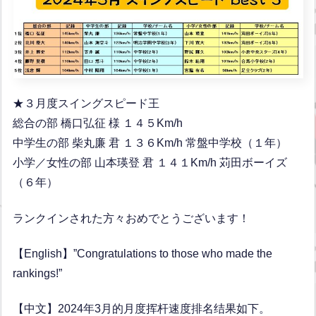
★３月度スイングスピード王
総合の部 橋口弘征 様 １４５Km/h
中学生の部 柴丸廉 君 １３６Km/h 常盤中学校（１年）
小学／女性の部 山本瑛登 君 １４１Km/h 苅田ボーイズ
（６年）
ランクインされた方々おめでとうございます！
【English】”Congratulations to those who made the
rankings!”
【中文】2024年3月的月度挥杆速度排名结果如下。