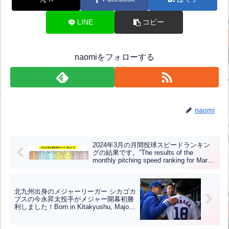
LINE
コピー
naomiをフォローする
naomi
2024年3月の月間投球スピードランキン
グの結果です。”The results of the
monthly pitching speed ranking for March
2024 are as follows.”(英中翻訳)
北九州出身のメジャーリーガー シカゴカ
ブスの今永昇太投手がメジャー開幕初勝
利しました！Born in Kitakyushu, Major
Leaguer Shota Imanaga, pitcher for the
Chicago Cubs, achieved his first Major