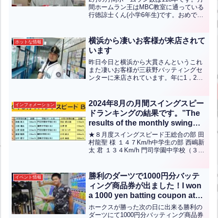
determined!”【ENG CHT KOR
間ホームラン王はMBC教室に通っている
行徳諒士くん(小学6年生)です。おめでと
JPN】
うございます！The total number of home
runs in February is 118.The m...全文はク
リック
横浜から凄いお客様が来店されて
ホットな情報
います
昨日今日と横浜から大貫さんというこれ
また凄いお客様が三萩野バッティングセ
ンターに来店されています。年に1，2回
仕事の合間に来店され今までに240㌔で
ヒッターとして認定されてます。今回必
ずホームランを打つという意気込みで昨
2024年8月の月間スイングスピー
インフォメーション
日はなんと朝11時か...全文はクリック
ドランキングの結果です。”The
results of the monthly swing
speed ranking for August 2024
★８月度スイングスピード王総合の部 田
are as follows.”【ENG CHT
村龍聖 様 １４７Km/h中学生の部 西嶋新
太 君 １３４Km/h 門司学園中学校（３
KOR JPN】
年）小学／女性の部 吉田琥太朗 君 １１
７Km/h 夏島ヤングスターズ（６年）ラ
ンクインされた方々おめでとうござい
勝利のダーツで1000円分バッテ
イベント情報
ま...全文はクリック
ィング商品券が出ました！I won
a 1000 yen batting coupon at
the Victory Darts!(英中翻訳)
ホークスが勝った次の日に出来る勝利の
ダーツにて1000円分バッティング商品券