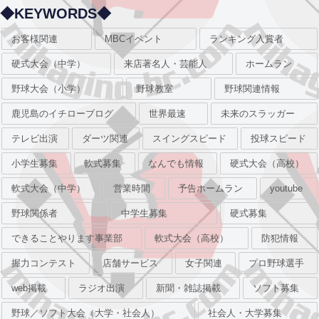
◆KEYWORDS◆
お客様関連
MBCイベント
ランキング入賞者
硬式大会（中学）
来店著名人・芸能人
ホームラン
野球大会（小学）
野球教室
野球関連情報
鹿児島のイチローブログ
世界最速
未来のスラッガー
テレビ出演
ダーツ関連
スイングスピード
投球スピード
小学生募集
軟式募集
なんでも情報
硬式大会（高校）
軟式大会（中学）
営業時間
予告ホームラン
youtube
野球関係者
中学生募集
硬式募集
できることやります事業部
軟式大会（高校）
防犯情報
握力コンテスト
店舗サービス
女子関連
プロ野球選手
web掲載
ラジオ出演
新聞・雑誌掲載
ソフト募集
野球／ソフト大会（大学・社会人）
社会人・大学募集