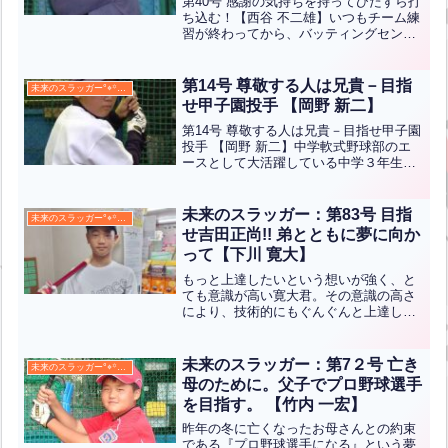
第40号 感謝の気持ちを持ってひたすら打
ち込む！【西谷 不二雄】いつもチーム練
習が終わってから、バッティングセンタ
ーで打ち込んでいる不二雄君。疲れがピ
ークに達している頃なのですが、バッテ
ィングセンターで打ち込みできることに
第14号 尊敬する人は兄貴－目指
未来のスラッガー°⌖꙳✧˖°
感謝しながら頑張っ...全文はクリック
せ甲子園投手 【岡野 新二】
第14号 尊敬する人は兄貴－目指せ甲子園
投手 【岡野 新二】中学軟式野球部のエ
ースとして大活躍している中学３年生の
兄をめざしピッチャーとして頑張ってい
る新二君。また、バッティングでもカズ
山本コーチの指導により、当センターで
未来のスラッガー：第83号 目指
未来のスラッガー°⌖꙳✧˖°
打ち込んで安定した...全文はクリック
せ吉田正尚!! 弟とともに夢に向か
って【下川 寛大】
もっと上達したいという想いが強く、と
ても意識が高い寛大君。その意識の高さ
により、技術的にもぐんぐんと上達し、
今や中学生にも負けないぐらいにレベル
アップしました。日ごろより、とても礼
儀正しく、気持ちの強さと意識の高さ
未来のスラッガー：第7２号 亡き
未来のスラッガー°⌖꙳✧˖°
で、著しくレベルアップして...全文はク
母のために。父子でプロ野球選手
リック
を目指す。 【竹内 一宏】
昨年の冬に亡くなったお母さんとの約束
である『プロ野球選手になる』という夢