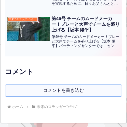
を実現するために、日々お父さんととも
に、バッティング練習に励む一宏君。そ
の成果は、如実にあらわれてきていま
す。厳しい練習にも耐えながら、お母さ
第46号 チームのムードメーカ
未来のスラッガー°⌖꙳✧˖°
んとの約束を胸にとても頑張...全文はク
ー！プレーと大声でチームを盛り
リック
上げる【坂本 陽平】
第46号 チームのムードメーカー！プレー
と大声でチームを盛り上げる【坂本 陽
平】バッティングセンターでは、センタ
ーからレフト方向に打つよう心がけて練
習している陽平君。 大振りせず、ヒット
の確率を高くするため三遊間を狙って打
っています。 今回...全文はクリック
コメント
コメントを書き込む
ホーム
未来のスラッガー°⌖꙳✧˖°