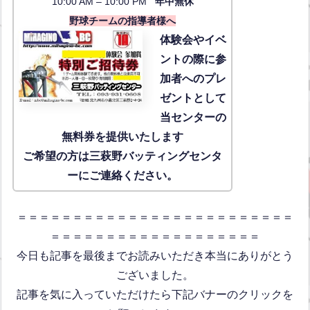
10:00 AM – 10:00 PM
年中無休
野球チームの指導者様へ
体験会
やイベ
ントの際に参
加者へのプレ
ゼントとして
当センターの
無料券を提供いたします
ご希望の方は三萩野バッティングセンタ
ーにご連絡ください。
＝＝＝＝＝＝＝＝＝＝＝＝＝＝＝＝＝＝＝＝＝＝＝＝＝
＝＝＝＝＝＝＝＝＝＝＝＝＝＝＝＝＝＝＝
今日も記事を最後までお読みいただき本当にありがとう
ございました。
記事を気に入っていただけたら下記バナーのクリックを