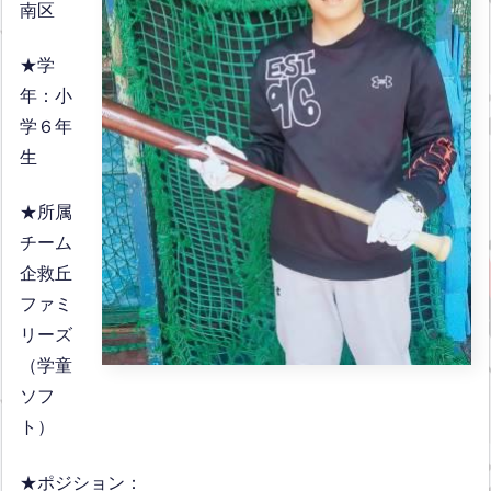
南区
★学
年：小
学６年
生
★所属
チーム
企救丘
ファミ
リーズ
（学童
ソフ
ト）
★ポジション：