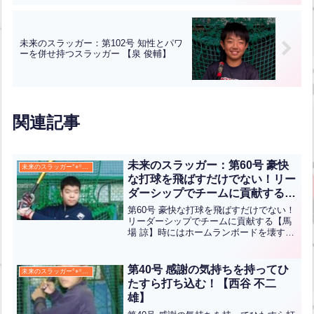
未来のスラッガー：第102号 知性とパワ
ーを併せ持つスラッガー 【泉 俊輔】
関連記事
未来のスラッガー：第60号 豪快
未来のスラッガー°⌖꙳✧˖°
な打球を飛ばすだけでない！リー
ダーシップでチームに貢献する
【馬場 諒】
第60号 豪快な打球を飛ばすだけでない！
リーダーシップでチームに貢献する【馬
場 諒】時にはホームランボードを壊すぐ
らいのパワーの持ち主である諒君。 いつ
もどんな場面でバッターボックスに立っ
ているのかを考えながらバッティングを
第40号 感謝の気持ちを持ってひ
未来のスラッガー°⌖꙳✧˖°
しています。 今...全文はクリック
たすら打ち込む！【西谷 不二
雄】