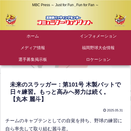
MBC Press ～ Just for Fun , Fun for Fan ～
ホーム
インフォメーション
メディア情報
福岡野球大会情報
選手募集掲示板
ロケーション
未来のスラッガー：第101号 木製バットで
日々練習。もっと高みへ努力は続く。
【丸本 麗斗】
2025.05.31
チームのキャプテンとしての自覚を持ち、野球の練習に
自ら率先して取り組む麗斗君。