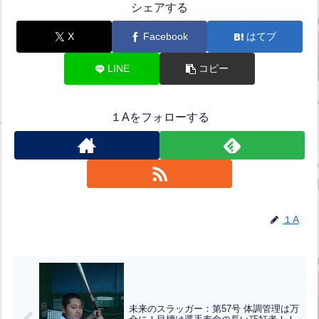
シェアする
X
Facebook
はてブ
LINE
コピー
１Aをフォローする
１A
未来のスラッガー：第57号 体調管理は万