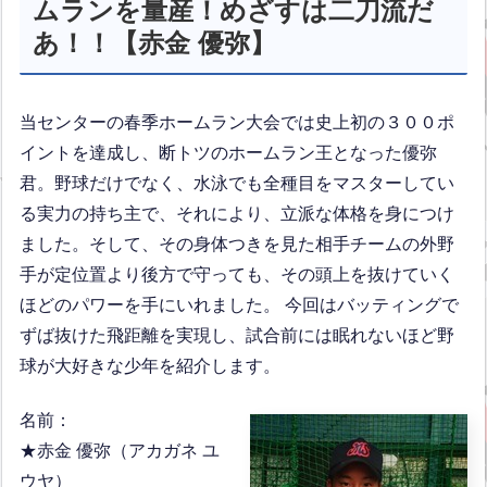
ムランを量産！めざすは二刀流だ
あ！！【赤金 優弥】
当センターの春季ホームラン大会では史上初の３００ポ
イントを達成し、断トツのホームラン王となった優弥
君。野球だけでなく、水泳でも全種目をマスターしてい
る実力の持ち主で、それにより、立派な体格を身につけ
ました。そして、その身体つきを見た相手チームの外野
手が定位置より後方で守っても、その頭上を抜けていく
ほどのパワーを手にいれました。 今回はバッティングで
ずば抜けた飛距離を実現し、試合前には眠れないほど野
球が大好きな少年を紹介します。
名前：
★赤金 優弥（アカガネ ユ
ウヤ）