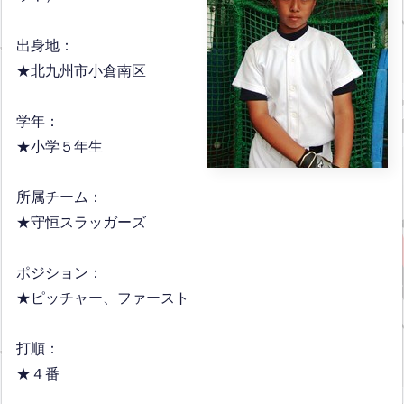
出身地：
★北九州市小倉南区
学年：
★小学５年生
所属チーム：
★守恒スラッガーズ
ポジション：
★ピッチャー、ファースト
打順：
★４番