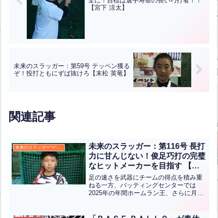
全に！目標は選手寿命の長い巧打者！！
【宮下 涼太】
未来のスラッガー：第59号 テッペン獲る
ぞ！投打ともにずば抜けろ【末松 英竜】
関連記事
未来のスラッガー：第116号 長打
未来のスラッガー°⌖꙳✧˖°
力に甘んじない！俊足巧打の完璧
なヒットメーカーを目指す 【大
佐 龍之介】
足の速さを武器にチームの得点を積み重
ねる一方、バッティングセンターでは
2025年の年間ホームラン王、さらに月間
ホームラン王にも輝いたことのある実力
派の龍之介君。長打力だけでなく、確実
にヒットを積み重ねるリーディングヒッ