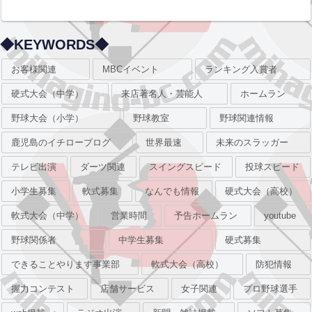
◆KEYWORDS◆
お客様関連
MBCイベント
ランキング入賞者
硬式大会（中学）
来店著名人・芸能人
ホームラン
野球大会（小学）
野球教室
野球関連情報
鹿児島のイチローブログ
世界最速
未来のスラッガー
テレビ出演
ダーツ関連
スイングスピード
投球スピード
小学生募集
軟式募集
なんでも情報
硬式大会（高校）
軟式大会（中学）
営業時間
予告ホームラン
youtube
野球関係者
中学生募集
硬式募集
できることやります事業部
軟式大会（高校）
防犯情報
握力コンテスト
店舗サービス
女子関連
プロ野球選手