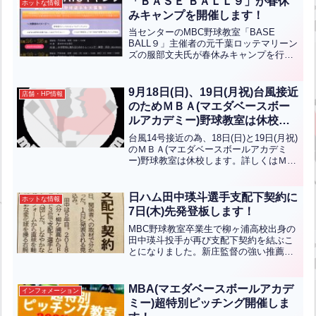
「ＢＡＳＥ ＢＡＬＬ９」が春休
ホットな情報
ターを目標として、打撃...全文はクリッ
みキャンプを開催します！
ク
当センターのMBC野球教室「BASE
BALL９」主催者の元千葉ロッテマリーン
ズの服部文夫氏が春休みキャンプを行な
います。参加していただいた選手でチー
ムを作り、主に試合を行います。その中
で小中学生に必要な野球の考え方や技
9月18日(日)、19日(月祝)台風接近
店舗・HP情報
術、体力の正しいつけ...全文はクリック
のためＭＢＡ(マエダベースボー
ルアカデミー)野球教室は休校し
ます。
台風14号接近の為、18日(日)と19日(月祝)
のＭＢＡ(マエダベースボールアカデミ
ー)野球教室は休校します。詳しくはＭ
BAライン公式アカウントをご覧くださ
い！
日ハム田中瑛斗選手支配下契約に
ホットな情報
7日(木)先発登板します！
MBC野球教室卒業生で柳ヶ浦高校出身の
田中瑛斗投手が再び支配下契約を結ぶこ
とになりました。新庄監督の強い推薦が
あり、再契約になったそうです。そし
て、その新庄監督より、サプライズで7月
7日(木)対ロッテ戦での先発を記者会見の
MBA(マエダベースボールアカデ
インフォメーション
際に発表されました...全文はクリック
ミー)超特別ピッチング開催しま