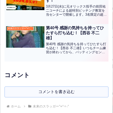
す！
3月27日(水)に元オリックス投手の前田祐
二コーチによる超特別ピッチング教室を
当センターで開催します。3名限定の超少
人数だからこそ、それぞれのフォームを
個別にチェックができます！！詳しくは
ポスターをご覧ください！お申込みはポ
第40号 感謝の気持ちを持ってひ
未来のスラッガー°⌖꙳✧˖°
スター内のQRコ...全文はクリック
たすら打ち込む！【西谷 不二
雄】
第40号 感謝の気持ちを持ってひたすら打
ち込む！【西谷 不二雄】いつもチーム練
習が終わってから、バッティングセンタ
ーで打ち込んでいる不二雄君。疲れがピ
ークに達している頃なのですが、バッテ
ィングセンターで打ち込みできることに
感謝しながら頑張っ...全文はクリック
コメント
コメントを書き込む
ホーム
未来のスラッガー°⌖꙳✧˖°