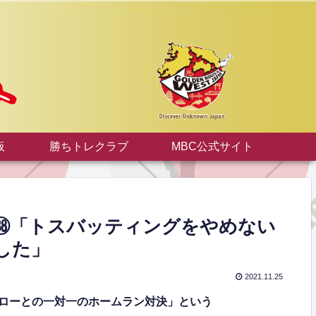
板
勝ちトレクラブ
MBC公式サイト
録㊳「トスバッティングをやめない
した」
2021.11.25
イチローとの一対一のホームラン対決」という