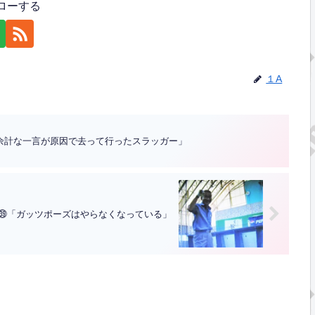
ローする
１A
余計な一言が原因で去って行ったスラッガー」
録㊴「ガッツポーズはやらなくなっている」