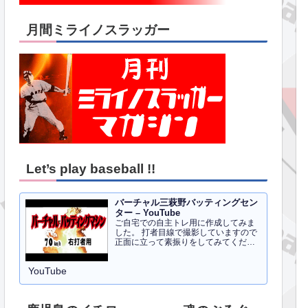
月間ミライノスラッガー
Let’s play baseball !!
バーチャル三萩野バッティングセン
ター – YouTube
ご自宅での自主トレ用に作成してみま
した。 打者目線で撮影していますので
正面に立って素振りをしてみてくださ
い。イメトレのお手伝いにはなるかと
思います。 右打者、左打者すべて３０
YouTube
球でセッティングしています。