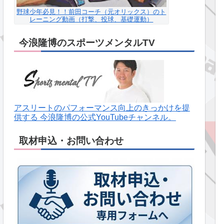
野球少年必見！！前田コーチ（元オリックス）のト
レーニング動画（打撃、投球、基礎運動）
今浪隆博のスポーツメンタルTV
アスリートのパフォーマンス向上のきっかけを提
供する 今浪隆博の公式YouTubeチャンネル。
取材申込・お問い合わせ