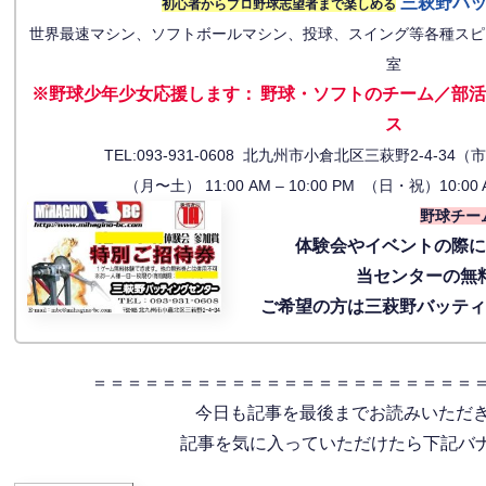
三萩野バ
初心者からプロ野球志望者まで楽しめる
世界最速マシン、ソフトボールマシン、投球、スイング等各種スピ
室
※野球少年少女応援します
：
野球・ソフトのチーム／部活
ス
TEL:093-931-0608 北九州市小倉北区三萩野2-4-
（月〜土） 11:00 AM – 10:00 PM （日・祝）10:00 
野球チー
体験会
やイベントの際
当センターの無
ご希望の方は三萩野バッテ
＝＝＝＝＝＝＝＝＝＝＝＝＝＝＝＝＝＝＝＝＝＝
今日も記事を最後までお読みいただ
記事を気に入っていただけたら下記バナー