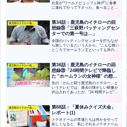
社長が“ワールドビュッフェ神戸”に食事
に連れて行って下さった。食べることが
生き甲斐の一つなのであちこちのバイキ
ングに行くが、そんな中でこの“ワールド
ビュッフェ神戸”は全てが充実していて、
第34話：鹿児島のイチローの回
鹿児島のイチロー魂のぶろぐ
その素晴らしさ...全文はクリック
想録㉖「三萩野バッティングセン
ターでの第一号は…」
全国のバッティングセンターを打ちなが
ら旅しているという人から、“こんな狭い
ところでホームラン王といっても井の中
の蛙ですよ、三萩野バッティングセンタ
ーで打てるようでなければ真のホームラ
ン王とはいえないですよ”、とけしかけら
第36話：鹿児島のイチローの回
鹿児島のイチロー魂のぶろぐ
れてすぐその日の夜中...全文はクリック
想録㉘「24時間テレビで降臨し
た “ホームランの女神様” の想い
出」
先の「がんと闘う鹿児島のイチロー」と
いうテレビでは、過去の懐かしい映像が
沢山入れてあったが、“24 時間テレビ”の
時のホームランシーンも挿入してあっ
た。コレを見てすぐに、いまだ決して忘
れることのない「ホームランの女神様」
第88話：「夏休みクイズ大会」
鹿児島のイチロー魂のぶろぐ
を思い出したのだ。撮...全文はクリック
レポート(1)
メテオドームの常連たちは何かをやって
欲しくなると、私にそれをメテオドーム