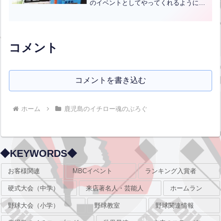
のイベントとしてやってくれるように頼
んで下さいと言ってくるのだ。今夏も
「打撃コンテスト」をやってもらうよう
に交渉して下さいよと言われたが、ちょ
うど又コロナが流行りだした...全文はク
リック
コメント
コメントを書き込む
ホーム
鹿児島のイチロー魂のぶろぐ
◆KEYWORDS◆
お客様関連
MBCイベント
ランキング入賞者
硬式大会（中学）
来店著名人・芸能人
ホームラン
野球大会（小学）
野球教室
野球関連情報