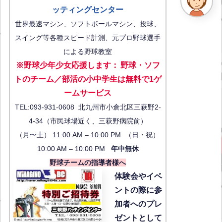
ッティングセンター
世界最速マシン、ソフトボールマシン、投球、
スイング等各種スピード計測、元プロ野球選手
による野球教室
※野球少年少女応援します
：
野球・ソフ
トのチーム／部活の小中学生は無料で1ゲ
ーム
サービス
TEL:093-931-0608 北九州市小倉北区三萩野2-
4-34（市民球場近く、三萩野病院前）
（月〜土） 11:00 AM – 10:00 PM （日・祝）
10:00 AM – 10:00 PM
年中無休
野球チームの指導者様へ
体験会
やイベ
ントの際に参
加者へのプレ
ゼントとして