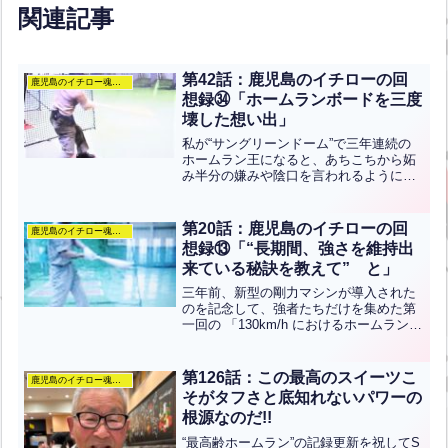
関連記事
第42話：鹿児島のイチローの回
鹿児島のイチロー魂のぶろぐ
想録㉞「ホームランボードを三度
壊した想い出」
私が“サングリーンドーム”で三年連続の
ホームラン王になると、あちこちから妬
み半分の嫌みや陰口を言われるようにな
って来た。その中で私の心をえぐったの
は、“ホームランと言ったってせいぜいセ
カンドフライだからなァ“と言われたこと
第20話：鹿児島のイチローの回
鹿児島のイチロー魂のぶろぐ
だった。それからは...全文はクリック
想録⑬「“長期間、強さを維持出
来ている秘訣を教えて” と」
三年前、新型の剛力マシンが導入された
のを記念して、強者たちだけを集めた第
一回の 「130km/h におけるホームラン大
会」がテレビ局の収録のもとで開催され
た。旧型マシンにおける私の色々な記録
は全て破棄されて、新たな難しいマシン
第126話：この最高のスイーツこ
鹿児島のイチロー魂のぶろぐ
での記録を打者...全文はクリック
そがタフさと底知れないパワーの
根源なのだ!!
“最高齢ホームラン”の記録更新を祝してS