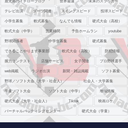
鹿児島のイチローブログ
世界最速
未来のスラッガー
テレビ出演
ダーツ関連
スイングスピード
投球スピード
小学生募集
軟式募集
なんでも情報
硬式大会（高校）
軟式大会（中学）
営業時間
予告ホームラン
youtube
野球関係者
中学生募集
硬式募集
できることやります事業部
軟式大会（高校）
防犯情報
握力コンテスト
店舗サービス
女子関連
プロ野球選手
web掲載
ラジオ出演
新聞・雑誌掲載
ソフト募集
野球／ソフト大会（大学・社会人）
社会人・大学募集
学童ソフト大会
ソフト大会（中学）
地域情報
硬式大会（大学・社会人）
Tiktok
映画ロケ
バーチャルバッティングセンター
硬式大会（学童）