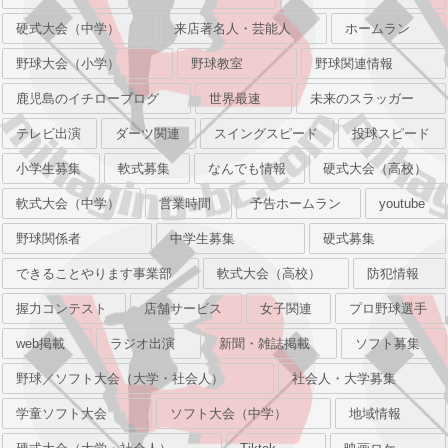
硬式大会（中学）
来店著名人・芸能人
ホームラン
野球大会（小学）
野球教室
野球関連情報
鹿児島のイチローブログ
世界最速
未来のスラッガー
テレビ出演
ダーツ関連
スイングスピード
投球スピード
小学生募集
軟式募集
なんでも情報
硬式大会（高校）
軟式大会（中学）
営業時間
予告ホームラン
youtube
野球関係者
中学生募集
硬式募集
できることやります事業部
軟式大会（高校）
防犯情報
握力コンテスト
店舗サービス
女子関連
プロ野球選手
web掲載
ラジオ出演
新聞・雑誌掲載
ソフト募集
野球／ソフト大会（大学・社会人）
社会人・大学募集
学童ソフト大会
ソフト大会（中学）
地域情報