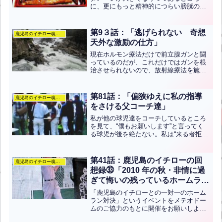
に、更にもっと精神的につらい膀胱の原
因不明の障害による小便の痛みや不調が
加わって来た。ガマン出来ないほど急激
に出るかと思えば、全く出なくなって苦
第9３話：「逃げられない 奇想
鹿児島のイチロー魂のぶろぐ
しむなど、頻尿と閉尿を好き...全文はク
天外な激励の仕方」
リック
現在ホルモン療法だけで前立腺ガンと闘
っているのだが、これだけではガンを根
治させられないので、放射線療法を施さ
れることになった。放射線と聞いただけ
でビビッているのだが、実際にその治療
を受けた人が、こっちが聴きもしないの
第81話：「偏狭ゆえに私の指導
鹿児島のイチロー魂のぶろぐ
にアレヤコレヤと教えて來...全文はクリ
をさける父コーチ達」
ック
私が他の球児達をコーチしているところ
を見て、“僕もお願いします”と言ってく
る球児が後を絶たない。私は“来る者拒ま
ず、去る者追わず”という主義で球児達と
付き合ってきている。そんな中でせっか
く私のアドバイスを聞いたのに、父親コ
第41話：鹿児島のイチローの回
鹿児島のイチロー魂のぶろぐ
ーチが私の言うこと...全文はクリック
想録㉝「2010 年の秋・非情に過
ぎて悔いの残っているホームラン
対決」
「鹿児島のイチローとの一対一のホーム
ラン対決」というイベントをメテオドー
ムのご協力のもとに開催をお願いしよう
と準備を始めた頃、一人の高校球児の父