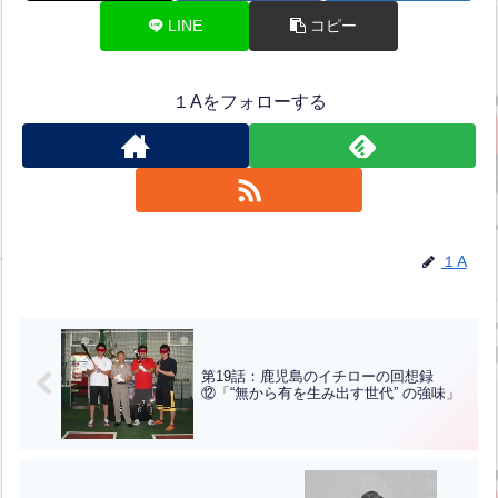
LINE
コピー
１Aをフォローする
１A
第19話：鹿児島のイチローの回想録
⑫「“無から有を生み出す世代” の強味」