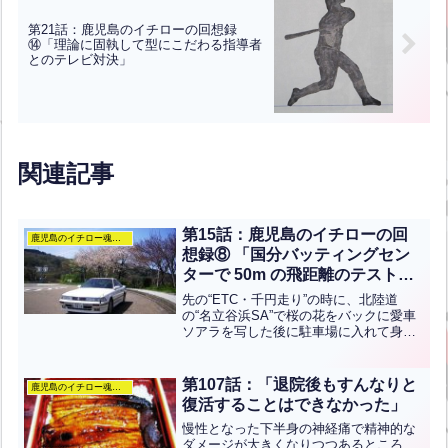
第21話：鹿児島のイチローの回想録
⑭「理論に固執して型にこだわる指導者
とのテレビ対決」
関連記事
第15話：鹿児島のイチローの回
鹿児島のイチロー魂のぶろぐ
想録⑧ 「国分バッティングセン
ターで 50m の飛距離のテスト
を」
先の“ETC・千円走り”の時に、北陸道
の“名立谷浜SA”で桜の花をバックに愛車
ソアラを写した後に駐車場に入れて身体
をほぐす為に“王さん志向バット”で素振
りをしていたところ四人連れがやって来
られた。良くテレビに出されていた為
第107話：「退院後もすんなりと
鹿児島のイチロー魂のぶろぐ
か、“あ、鹿児島ナ...全文はクリック
復活することはできなかった」
慢性となった下半身の神経痛で精神的な
ダメージが大きくなりつつあるところ