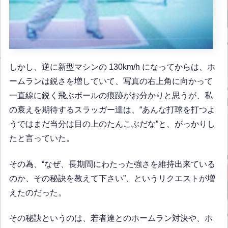
しかし、逆に新型マシンの 130km/h になってからは、ホ
ームランは鋭さを増していて、写真の右上角に向かって
一直線に鋭く飛ぶボールの痕跡がお分かりと思うが、私
の衰えを期待するスラッガー達は、“あんな打球を打つよ
うではまだ当分は目の上のたんこぶだな”と、がっかりし
たと言っていた。
その為、“なぜ、長期間にわたった強さを維持出来ている
のか、その秘訣を教えて下さい”、というリクエストが増
えたのだった。
その秘訣というのは、若者達とのホームラン対決や、ホ