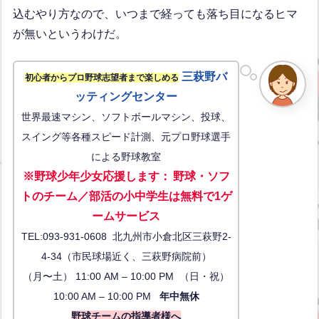
込むやり方なので、いつまで経っても落ち目になるヒマ
が無いというわけだ。
三萩野バ
初心者からプロ野球志望者まで楽しめる
ッティングセンター
世界最速マシン、ソフトボールマシン、投球、
スイング等各種スピード計測、元プロ野球選手
による野球教室
※野球少年少女応援します
：
野球・ソフ
トのチーム／部活の小中学生は無料で1ゲ
ーム
サービス
TEL:093-931-0608 北九州市小倉北区三萩野2-
4-34（市民球場近く、三萩野病院前）
（月〜土） 11:00 AM – 10:00 PM （日・祝）
10:00 AM – 10:00 PM
年中無休
野球チームの指導者様へ