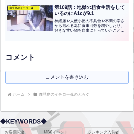
親が、“一度でいいですからうちの息子も
一緒にテレビに出られるように担当者の
第109話：地獄の粗食生活をして
鹿児島のイチロー魂のぶろぐ
人にお願いしてもらえま...全文はクリッ
いるのにA1cが9.1
ク
神経痛や大便小便の不具合や不調の辛さ
から逃れる為に食事回数を増やしたり、
好きな甘い物を自由にとっていたことか
らヘモグロビンA1cが10.2という数値が
出た。かかっている複数の医療関係者か
ら治療の断りや叱りを受けた為、食事回
数を普通に戻し、カ...全文はクリック
コメント
コメントを書き込む
ホーム
鹿児島のイチロー魂のぶろぐ
◆KEYWORDS◆
お客様関連
MBCイベント
ランキング入賞者