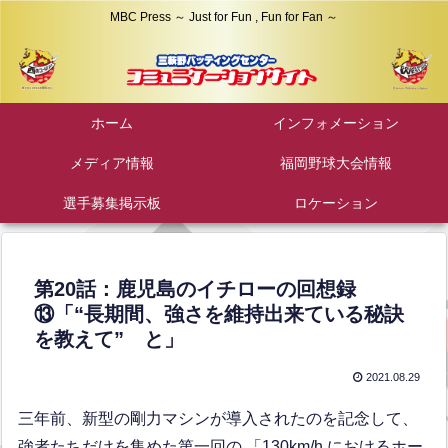
MBC Press ～ Just for Fun , Fun for Fan ～
ホーム
インフォメーション
メディア情報
福岡野球大会情報
選手募集掲示板
ロケーション
第20話：鹿児島のイチローの回想録
⑬「“長期間、強さを維持出来ている秘訣
を教えて” と」
2021.08.29
三年前、新型の剛力マシンが導入されたのを記念して、
強者たちだけを集めた第一回の 「130km/h におけるホー